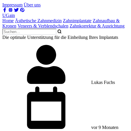
Impressum
Über uns
UGain
Home
Ästhetische Zahnmedizin
Zahnimplantate
Zahnaufbau &
Kronen
Veneers & Verblendschalen
Zahnkorrektur & Ausrichtung
Die optimale Unterstützung für die Einheilung Ihres Implantats
Lukas Fuchs
vor 9 Monaten