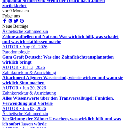
Implantat Schmerzen: Wenn der Druck nach Jahren
zurückkehrt
vor 9 Monaten
Folge uns
Neue Beiträge
Ästhetische Zahnmedizin
Zähne aufhellen mit Natron: Was wirklich hilft, was schadet
und was ich stattdessen mache
AUTOR • Aug 01, 2026
Parodontologie
Gum Graft Deutsch: Was eine Zahnfleischtransplantation
wirklich bringt
AUTOR • Jul 13, 2026
Zahnkorrektur & Ausrichtung
Attachment Aligner: Was sie sind, wie sie wirken und wann sie
wirklich Sinn machen
AUTOR • Jun 20, 2026
Zahnkorrektur & Ausrichtung
Alles Wissenswerte über den Transversalbügel: Funktion,
Verwendung und Vorteile
AUTOR • Jun 08, 2026
Ästhetische Zahnmedizin
Verfärbung der Zähne: Ursachen, was wirklich hilft und was
ich sofort lassen würde