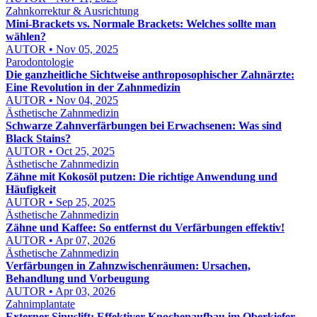
Zahnkorrektur & Ausrichtung
Mini-Brackets vs. Normale Brackets: Welches sollte man
wählen?
AUTOR • Nov 05, 2025
Parodontologie
Die ganzheitliche Sichtweise anthroposophischer Zahnärzte:
Eine Revolution in der Zahnmedizin
AUTOR • Nov 04, 2025
Ästhetische Zahnmedizin
Schwarze Zahnverfärbungen bei Erwachsenen: Was sind
Black Stains?
AUTOR • Oct 25, 2025
Ästhetische Zahnmedizin
Zähne mit Kokosöl putzen: Die richtige Anwendung und
Häufigkeit
AUTOR • Sep 25, 2025
Ästhetische Zahnmedizin
Zähne und Kaffee: So entfernst du Verfärbungen effektiv!
AUTOR • Apr 07, 2026
Ästhetische Zahnmedizin
Verfärbungen in Zahnzwischenräumen: Ursachen,
Behandlung und Vorbeugung
AUTOR • Apr 03, 2026
Zahnimplantate
Externer Sinuslift: Effektiver Knochenaufbau im Oberkiefer –