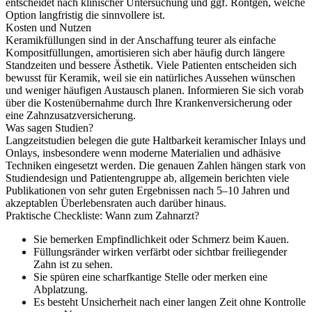
entscheidet nach klinischer Untersuchung und ggf. Röntgen, welche
Option langfristig die sinnvollere ist.
Kosten und Nutzen
Keramikfüllungen sind in der Anschaffung teurer als einfache
Kompositfüllungen, amortisieren sich aber häufig durch längere
Standzeiten und bessere Ästhetik. Viele Patienten entscheiden sich
bewusst für Keramik, weil sie ein natürliches Aussehen wünschen
und weniger häufigen Austausch planen. Informieren Sie sich vorab
über die Kostenübernahme durch Ihre Krankenversicherung oder
eine Zahnzusatzversicherung.
Was sagen Studien?
Langzeitstudien belegen die gute Haltbarkeit keramischer Inlays und
Onlays, insbesondere wenn moderne Materialien und adhäsive
Techniken eingesetzt werden. Die genauen Zahlen hängen stark von
Studiendesign und Patientengruppe ab, allgemein berichten viele
Publikationen von sehr guten Ergebnissen nach 5–10 Jahren und
akzeptablen Überlebensraten auch darüber hinaus.
Praktische Checkliste: Wann zum Zahnarzt?
Sie bemerken Empfindlichkeit oder Schmerz beim Kauen.
Füllungsränder wirken verfärbt oder sichtbar freiliegender
Zahn ist zu sehen.
Sie spüren eine scharfkantige Stelle oder merken eine
Abplatzung.
Es besteht Unsicherheit nach einer langen Zeit ohne Kontrolle