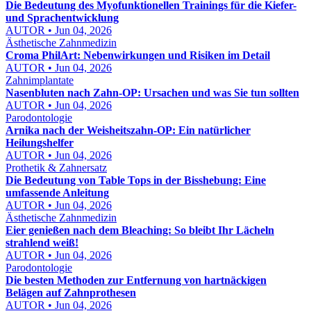
Die Bedeutung des Myofunktionellen Trainings für die Kiefer-
und Sprachentwicklung
AUTOR • Jun 04, 2026
Ästhetische Zahnmedizin
Croma PhilArt: Nebenwirkungen und Risiken im Detail
AUTOR • Jun 04, 2026
Zahnimplantate
Nasenbluten nach Zahn-OP: Ursachen und was Sie tun sollten
AUTOR • Jun 04, 2026
Parodontologie
Arnika nach der Weisheitszahn-OP: Ein natürlicher
Heilungshelfer
AUTOR • Jun 04, 2026
Prothetik & Zahnersatz
Die Bedeutung von Table Tops in der Bisshebung: Eine
umfassende Anleitung
AUTOR • Jun 04, 2026
Ästhetische Zahnmedizin
Eier genießen nach dem Bleaching: So bleibt Ihr Lächeln
strahlend weiß!
AUTOR • Jun 04, 2026
Parodontologie
Die besten Methoden zur Entfernung von hartnäckigen
Belägen auf Zahnprothesen
AUTOR • Jun 04, 2026