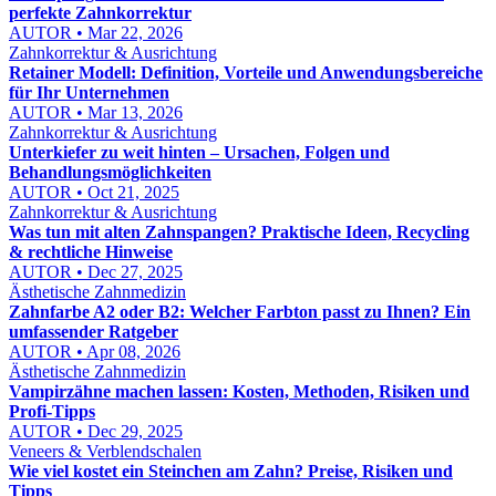
perfekte Zahnkorrektur
AUTOR • Mar 22, 2026
Zahnkorrektur & Ausrichtung
Retainer Modell: Definition, Vorteile und Anwendungsbereiche
für Ihr Unternehmen
AUTOR • Mar 13, 2026
Zahnkorrektur & Ausrichtung
Unterkiefer zu weit hinten – Ursachen, Folgen und
Behandlungsmöglichkeiten
AUTOR • Oct 21, 2025
Zahnkorrektur & Ausrichtung
Was tun mit alten Zahnspangen? Praktische Ideen, Recycling
& rechtliche Hinweise
AUTOR • Dec 27, 2025
Ästhetische Zahnmedizin
Zahnfarbe A2 oder B2: Welcher Farbton passt zu Ihnen? Ein
umfassender Ratgeber
AUTOR • Apr 08, 2026
Ästhetische Zahnmedizin
Vampirzähne machen lassen: Kosten, Methoden, Risiken und
Profi-Tipps
AUTOR • Dec 29, 2025
Veneers & Verblendschalen
Wie viel kostet ein Steinchen am Zahn? Preise, Risiken und
Tipps