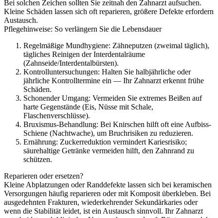
Bei solchen Zeichen sollten Sie zeitnah den Zahnarzt aufsuchen.
Kleine Schäden lassen sich oft reparieren, größere Defekte erfordern
Austausch.
Pflegehinweise: So verlängern Sie die Lebensdauer
Regelmäßige Mundhygiene: Zähneputzen (zweimal täglich),
tägliches Reinigen der Interdentalräume
(Zahnseide/Interdentalbürsten).
Kontrolluntersuchungen: Halten Sie halbjährliche oder
jährliche Kontrolltermine ein — Ihr Zahnarzt erkennt frühe
Schäden.
Schonender Umgang: Vermeiden Sie extremes Beißen auf
harte Gegenstände (Eis, Nüsse mit Schale,
Flaschenverschlüsse).
Bruxismus-Behandlung: Bei Knirschen hilft oft eine Aufbiss-
Schiene (Nachtwache), um Bruchrisiken zu reduzieren.
Ernährung: Zuckerreduktion vermindert Kariesrisiko;
säurehaltige Getränke vermeiden hilft, den Zahnrand zu
schützen.
Reparieren oder ersetzen?
Kleine Abplatzungen oder Randdefekte lassen sich bei keramischen
Versorgungen häufig reparieren oder mit Komposit überkleben. Bei
ausgedehnten Frakturen, wiederkehrender Sekundärkaries oder
wenn die Stabilität leidet, ist ein Austausch sinnvoll. Ihr Zahnarzt