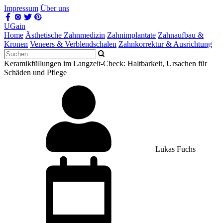
Impressum
Über uns
UGain
Home
Ästhetische Zahnmedizin
Zahnimplantate
Zahnaufbau &
Kronen
Veneers & Verblendschalen
Zahnkorrektur & Ausrichtung
Keramikfüllungen im Langzeit-Check: Haltbarkeit, Ursachen für
Schäden und Pflege
Lukas Fuchs