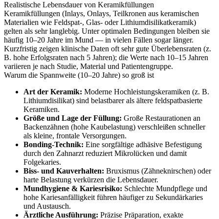
Realistische Lebensdauer von Keramikfüllungen
Keramikfüllungen (Inlays, Onlays, Teilkronen aus keramischen
Materialien wie Feldspat-, Glas- oder Lithiumdisilikatkeramik)
gelten als sehr langlebig. Unter optimalen Bedingungen bleiben sie
häufig 10–20 Jahre im Mund — in vielen Fällen sogar länger.
Kurzfristig zeigen klinische Daten oft sehr gute Überlebensraten (z.
B. hohe Erfolgsraten nach 5 Jahren); die Werte nach 10–15 Jahren
variieren je nach Studie, Material und Patientengruppe.
Warum die Spannweite (10–20 Jahre) so groß ist
Art der Keramik:
Moderne Hochleistungskeramiken (z. B.
Lithiumdisilikat) sind belastbarer als ältere feldspatbasierte
Keramiken.
Größe und Lage der Füllung:
Große Restaurationen an
Backenzähnen (hohe Kaubelastung) verschleißen schneller
als kleine, frontale Versorgungen.
Bonding-Technik:
Eine sorgfältige adhäsive Befestigung
durch den Zahnarzt reduziert Mikrolücken und damit
Folgekaries.
Biss- und Kauverhalten:
Bruxismus (Zähneknirschen) oder
harte Belastung verkürzen die Lebensdauer.
Mundhygiene & Kariesrisiko:
Schlechte Mundpflege und
hohe Kariesanfälligkeit führen häufiger zu Sekundärkaries
und Austausch.
Ärztliche Ausführung:
Präzise Präparation, exakte