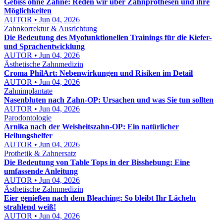
Gebiss ohne Zähne: Reden wir über Zahnprothesen und ihre
Möglichkeiten
AUTOR • Jun 04, 2026
Zahnkorrektur & Ausrichtung
Die Bedeutung des Myofunktionellen Trainings für die Kiefer-
und Sprachentwicklung
AUTOR • Jun 04, 2026
Ästhetische Zahnmedizin
Croma PhilArt: Nebenwirkungen und Risiken im Detail
AUTOR • Jun 04, 2026
Zahnimplantate
Nasenbluten nach Zahn-OP: Ursachen und was Sie tun sollten
AUTOR • Jun 04, 2026
Parodontologie
Arnika nach der Weisheitszahn-OP: Ein natürlicher
Heilungshelfer
AUTOR • Jun 04, 2026
Prothetik & Zahnersatz
Die Bedeutung von Table Tops in der Bisshebung: Eine
umfassende Anleitung
AUTOR • Jun 04, 2026
Ästhetische Zahnmedizin
Eier genießen nach dem Bleaching: So bleibt Ihr Lächeln
strahlend weiß!
AUTOR • Jun 04, 2026