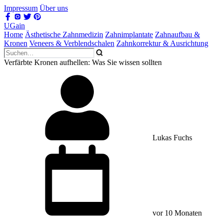
Impressum
Über uns
UGain
Home
Ästhetische Zahnmedizin
Zahnimplantate
Zahnaufbau &
Kronen
Veneers & Verblendschalen
Zahnkorrektur & Ausrichtung
Verfärbte Kronen aufhellen: Was Sie wissen sollten
Lukas Fuchs
vor 10 Monaten