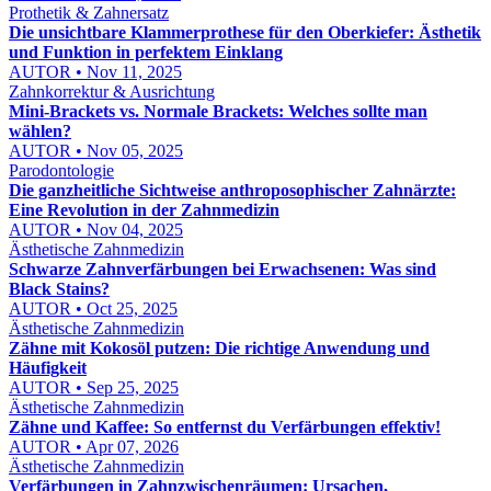
Prothetik & Zahnersatz
Die unsichtbare Klammerprothese für den Oberkiefer: Ästhetik
und Funktion in perfektem Einklang
AUTOR • Nov 11, 2025
Zahnkorrektur & Ausrichtung
Mini-Brackets vs. Normale Brackets: Welches sollte man
wählen?
AUTOR • Nov 05, 2025
Parodontologie
Die ganzheitliche Sichtweise anthroposophischer Zahnärzte:
Eine Revolution in der Zahnmedizin
AUTOR • Nov 04, 2025
Ästhetische Zahnmedizin
Schwarze Zahnverfärbungen bei Erwachsenen: Was sind
Black Stains?
AUTOR • Oct 25, 2025
Ästhetische Zahnmedizin
Zähne mit Kokosöl putzen: Die richtige Anwendung und
Häufigkeit
AUTOR • Sep 25, 2025
Ästhetische Zahnmedizin
Zähne und Kaffee: So entfernst du Verfärbungen effektiv!
AUTOR • Apr 07, 2026
Ästhetische Zahnmedizin
Verfärbungen in Zahnzwischenräumen: Ursachen,