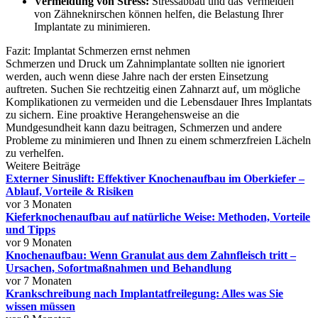
Vermeidung von Stress:
Stressabbau und das Vermeiden
von Zähneknirschen können helfen, die Belastung Ihrer
Implantate zu minimieren.
Fazit: Implantat Schmerzen ernst nehmen
Schmerzen und Druck um Zahnimplantate sollten nie ignoriert
werden, auch wenn diese Jahre nach der ersten Einsetzung
auftreten. Suchen Sie rechtzeitig einen Zahnarzt auf, um mögliche
Komplikationen zu vermeiden und die Lebensdauer Ihres Implantats
zu sichern. Eine proaktive Herangehensweise an die
Mundgesundheit kann dazu beitragen, Schmerzen und andere
Probleme zu minimieren und Ihnen zu einem schmerzfreien Lächeln
zu verhelfen.
Weitere Beiträge
Externer Sinuslift: Effektiver Knochenaufbau im Oberkiefer –
Ablauf, Vorteile & Risiken
vor 3 Monaten
Kieferknochenaufbau auf natürliche Weise: Methoden, Vorteile
und Tipps
vor 9 Monaten
Knochenaufbau: Wenn Granulat aus dem Zahnfleisch tritt –
Ursachen, Sofortmaßnahmen und Behandlung
vor 7 Monaten
Krankschreibung nach Implantatfreilegung: Alles was Sie
wissen müssen