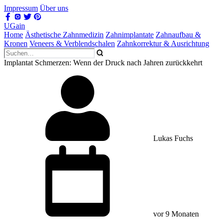
Impressum
Über uns
UGain
Home
Ästhetische Zahnmedizin
Zahnimplantate
Zahnaufbau &
Kronen
Veneers & Verblendschalen
Zahnkorrektur & Ausrichtung
Implantat Schmerzen: Wenn der Druck nach Jahren zurückkehrt
Lukas Fuchs
vor 9 Monaten