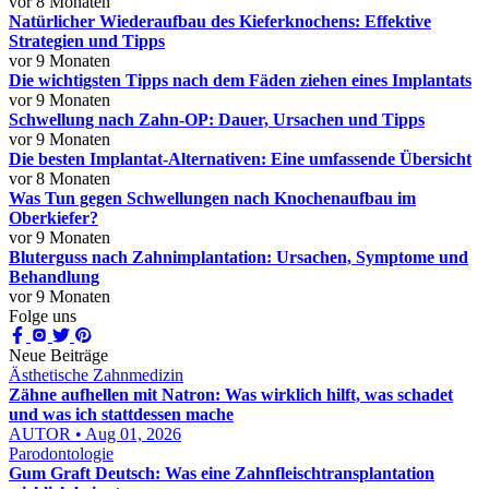
vor 8 Monaten
Natürlicher Wiederaufbau des Kieferknochens: Effektive
Strategien und Tipps
vor 9 Monaten
Die wichtigsten Tipps nach dem Fäden ziehen eines Implantats
vor 9 Monaten
Schwellung nach Zahn-OP: Dauer, Ursachen und Tipps
vor 9 Monaten
Die besten Implantat-Alternativen: Eine umfassende Übersicht
vor 8 Monaten
Was Tun gegen Schwellungen nach Knochenaufbau im
Oberkiefer?
vor 9 Monaten
Bluterguss nach Zahnimplantation: Ursachen, Symptome und
Behandlung
vor 9 Monaten
Folge uns
Neue Beiträge
Ästhetische Zahnmedizin
Zähne aufhellen mit Natron: Was wirklich hilft, was schadet
und was ich stattdessen mache
AUTOR • Aug 01, 2026
Parodontologie
Gum Graft Deutsch: Was eine Zahnfleischtransplantation