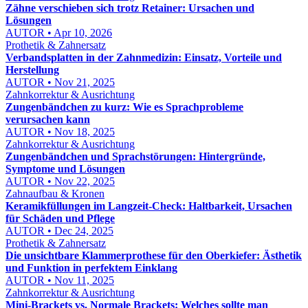
Zähne verschieben sich trotz Retainer: Ursachen und
Lösungen
AUTOR • Apr 10, 2026
Prothetik & Zahnersatz
Verbandsplatten in der Zahnmedizin: Einsatz, Vorteile und
Herstellung
AUTOR • Nov 21, 2025
Zahnkorrektur & Ausrichtung
Zungenbändchen zu kurz: Wie es Sprachprobleme
verursachen kann
AUTOR • Nov 18, 2025
Zahnkorrektur & Ausrichtung
Zungenbändchen und Sprachstörungen: Hintergründe,
Symptome und Lösungen
AUTOR • Nov 22, 2025
Zahnaufbau & Kronen
Keramikfüllungen im Langzeit-Check: Haltbarkeit, Ursachen
für Schäden und Pflege
AUTOR • Dec 24, 2025
Prothetik & Zahnersatz
Die unsichtbare Klammerprothese für den Oberkiefer: Ästhetik
und Funktion in perfektem Einklang
AUTOR • Nov 11, 2025
Zahnkorrektur & Ausrichtung
Mini-Brackets vs. Normale Brackets: Welches sollte man