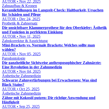
AUTOR • Nov 22, 2025
Zahnaufbau & Kronen
Keramikfüllungen im Langzeit-Check: Haltbarkeit, Ursachen
für Schäden und Pflege
AUTOR • Dec 24, 2025
Prothetik & Zahnersatz
Die unsichtbare Klammerprothese für den Oberkiefer: Ästhetik
und Funktion in perfektem Einklang
AUTOR • Nov 11, 2025
Zahnkorrektur & Ausrichtung
Mini-Brackets vs. Normale Brackets: Welches sollte man
wählen?
AUTOR • Nov 05, 2025
Parodontologie
Die ganzheitliche Sichtweise anthroposophischer Zahnärzte:
Eine Revolution in der Zahnmedizin
AUTOR • Nov 04, 2025
Ästhetische Zahnmedizin
Schwarze Zahnverfärbungen bei Erwachsenen: Was sind
Black Stains?
AUTOR • Oct 25, 2025
Ästhetische Zahnmedizin
Zähne mit Kokosöl putzen: Die richtige Anwendung und
Häufigkeit
AUTOR • Sep 25, 2025