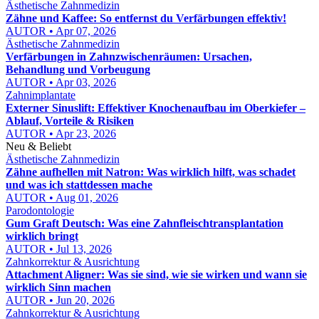
Ästhetische Zahnmedizin
Zähne und Kaffee: So entfernst du Verfärbungen effektiv!
AUTOR • Apr 07, 2026
Ästhetische Zahnmedizin
Verfärbungen in Zahnzwischenräumen: Ursachen,
Behandlung und Vorbeugung
AUTOR • Apr 03, 2026
Zahnimplantate
Externer Sinuslift: Effektiver Knochenaufbau im Oberkiefer –
Ablauf, Vorteile & Risiken
AUTOR • Apr 23, 2026
Neu & Beliebt
Ästhetische Zahnmedizin
Zähne aufhellen mit Natron: Was wirklich hilft, was schadet
und was ich stattdessen mache
AUTOR • Aug 01, 2026
Parodontologie
Gum Graft Deutsch: Was eine Zahnfleischtransplantation
wirklich bringt
AUTOR • Jul 13, 2026
Zahnkorrektur & Ausrichtung
Attachment Aligner: Was sie sind, wie sie wirken und wann sie
wirklich Sinn machen
AUTOR • Jun 20, 2026
Zahnkorrektur & Ausrichtung