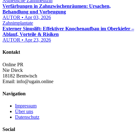
Ästhetische Zahnmedizin
Verfärbungen in Zahnzwischenräumen: Ursachen,
Behandlung und Vorbeugung
AUTOR • Apr 03, 2026
Zahnimplantate
Externer Sinuslift: Effektiver Knochenaufbau im Oberkiefer –
Ablauf, Vorteile & Risiken
AUTOR • Apr 23, 2026
Kontakt
Online PR
Nie Dieck
18182 Bentwisch
Email:
info@ugain.online
Navigation
Impressum
Über uns
Datenschutz
Social