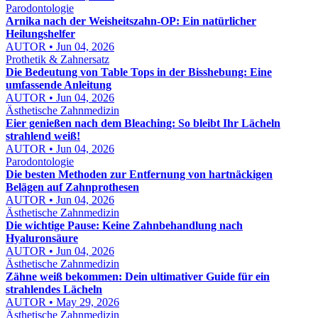
Parodontologie
Arnika nach der Weisheitszahn-OP: Ein natürlicher
Heilungshelfer
AUTOR • Jun 04, 2026
Prothetik & Zahnersatz
Die Bedeutung von Table Tops in der Bisshebung: Eine
umfassende Anleitung
AUTOR • Jun 04, 2026
Ästhetische Zahnmedizin
Eier genießen nach dem Bleaching: So bleibt Ihr Lächeln
strahlend weiß!
AUTOR • Jun 04, 2026
Parodontologie
Die besten Methoden zur Entfernung von hartnäckigen
Belägen auf Zahnprothesen
AUTOR • Jun 04, 2026
Ästhetische Zahnmedizin
Die wichtige Pause: Keine Zahnbehandlung nach
Hyaluronsäure
AUTOR • Jun 04, 2026
Ästhetische Zahnmedizin
Zähne weiß bekommen: Dein ultimativer Guide für ein
strahlendes Lächeln
AUTOR • May 29, 2026
Ästhetische Zahnmedizin