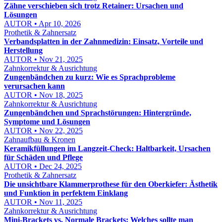
Zähne verschieben sich trotz Retainer: Ursachen und
Lösungen
AUTOR • Apr 10, 2026
Prothetik & Zahnersatz
Verbandsplatten in der Zahnmedizin: Einsatz, Vorteile und
Herstellung
AUTOR • Nov 21, 2025
Zahnkorrektur & Ausrichtung
Zungenbändchen zu kurz: Wie es Sprachprobleme
verursachen kann
AUTOR • Nov 18, 2025
Zahnkorrektur & Ausrichtung
Zungenbändchen und Sprachstörungen: Hintergründe,
Symptome und Lösungen
AUTOR • Nov 22, 2025
Zahnaufbau & Kronen
Keramikfüllungen im Langzeit-Check: Haltbarkeit, Ursachen
für Schäden und Pflege
AUTOR • Dec 24, 2025
Prothetik & Zahnersatz
Die unsichtbare Klammerprothese für den Oberkiefer: Ästhetik
und Funktion in perfektem Einklang
AUTOR • Nov 11, 2025
Zahnkorrektur & Ausrichtung
Mini-Brackets vs. Normale Brackets: Welches sollte man