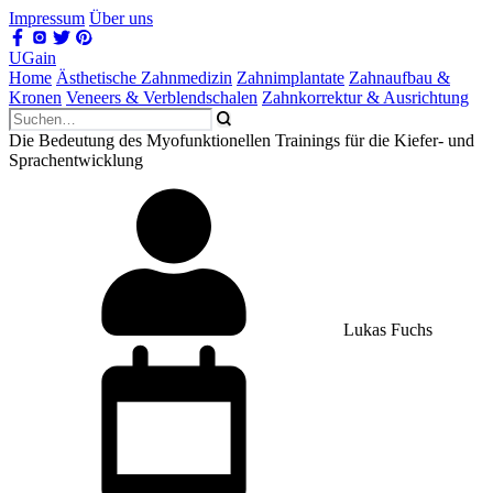
Impressum
Über uns
UGain
Home
Ästhetische Zahnmedizin
Zahnimplantate
Zahnaufbau &
Kronen
Veneers & Verblendschalen
Zahnkorrektur & Ausrichtung
Die Bedeutung des Myofunktionellen Trainings für die Kiefer- und
Sprachentwicklung
Lukas Fuchs