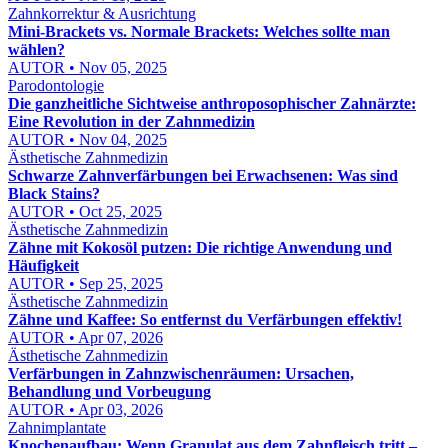
Zahnkorrektur & Ausrichtung
Mini-Brackets vs. Normale Brackets: Welches sollte man
wählen?
AUTOR • Nov 05, 2025
Parodontologie
Die ganzheitliche Sichtweise anthroposophischer Zahnärzte:
Eine Revolution in der Zahnmedizin
AUTOR • Nov 04, 2025
Ästhetische Zahnmedizin
Schwarze Zahnverfärbungen bei Erwachsenen: Was sind
Black Stains?
AUTOR • Oct 25, 2025
Ästhetische Zahnmedizin
Zähne mit Kokosöl putzen: Die richtige Anwendung und
Häufigkeit
AUTOR • Sep 25, 2025
Ästhetische Zahnmedizin
Zähne und Kaffee: So entfernst du Verfärbungen effektiv!
AUTOR • Apr 07, 2026
Ästhetische Zahnmedizin
Verfärbungen in Zahnzwischenräumen: Ursachen,
Behandlung und Vorbeugung
AUTOR • Apr 03, 2026
Zahnimplantate
Knochenaufbau: Wenn Granulat aus dem Zahnfleisch tritt –