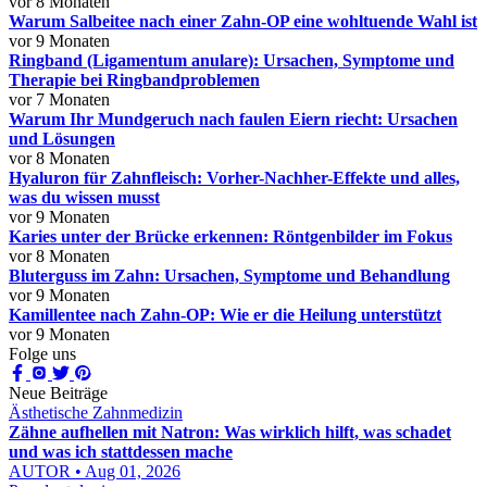
vor 8 Monaten
Warum Salbeitee nach einer Zahn-OP eine wohltuende Wahl ist
vor 9 Monaten
Ringband (Ligamentum anulare): Ursachen, Symptome und
Therapie bei Ringbandproblemen
vor 7 Monaten
Warum Ihr Mundgeruch nach faulen Eiern riecht: Ursachen
und Lösungen
vor 8 Monaten
Hyaluron für Zahnfleisch: Vorher-Nachher-Effekte und alles,
was du wissen musst
vor 9 Monaten
Karies unter der Brücke erkennen: Röntgenbilder im Fokus
vor 8 Monaten
Bluterguss im Zahn: Ursachen, Symptome und Behandlung
vor 9 Monaten
Kamillentee nach Zahn-OP: Wie er die Heilung unterstützt
vor 9 Monaten
Folge uns
Neue Beiträge
Ästhetische Zahnmedizin
Zähne aufhellen mit Natron: Was wirklich hilft, was schadet
und was ich stattdessen mache
AUTOR • Aug 01, 2026