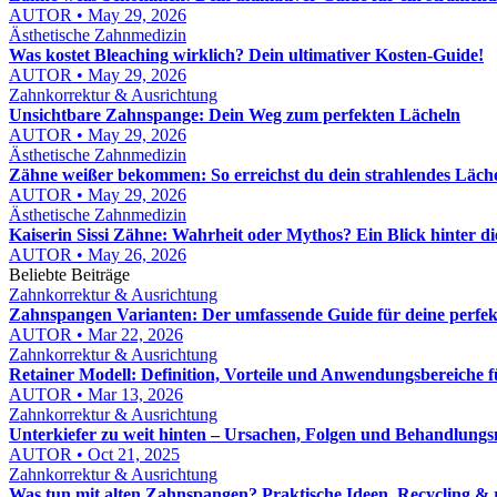
AUTOR • May 29, 2026
Ästhetische Zahnmedizin
Was kostet Bleaching wirklich? Dein ultimativer Kosten-Guide!
AUTOR • May 29, 2026
Zahnkorrektur & Ausrichtung
Unsichtbare Zahnspange: Dein Weg zum perfekten Lächeln
AUTOR • May 29, 2026
Ästhetische Zahnmedizin
Zähne weißer bekommen: So erreichst du dein strahlendes Läch
AUTOR • May 29, 2026
Ästhetische Zahnmedizin
Kaiserin Sissi Zähne: Wahrheit oder Mythos? Ein Blick hinter d
AUTOR • May 26, 2026
Beliebte Beiträge
Zahnkorrektur & Ausrichtung
Zahnspangen Varianten: Der umfassende Guide für deine perfe
AUTOR • Mar 22, 2026
Zahnkorrektur & Ausrichtung
Retainer Modell: Definition, Vorteile und Anwendungsbereiche 
AUTOR • Mar 13, 2026
Zahnkorrektur & Ausrichtung
Unterkiefer zu weit hinten – Ursachen, Folgen und Behandlungs
AUTOR • Oct 21, 2025
Zahnkorrektur & Ausrichtung
Was tun mit alten Zahnspangen? Praktische Ideen, Recycling & 