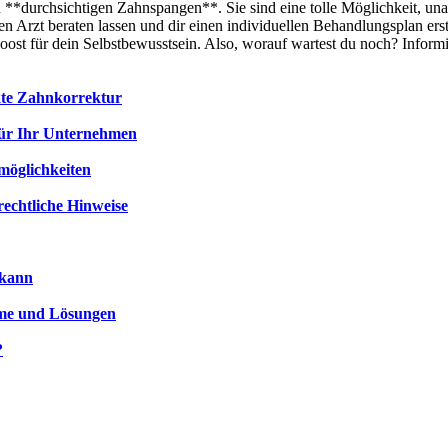
n **durchsichtigen Zahnspangen**. Sie sind eine tolle Möglichkeit, 
renen Arzt beraten lassen und dir einen individuellen Behandlungsplan er
 Boost für dein Selbstbewusstsein. Also, worauf wartest du noch? Infor
kte Zahnkorrektur
für Ihr Unternehmen
möglichkeiten
rechtliche Hinweise
 kann
me und Lösungen
?