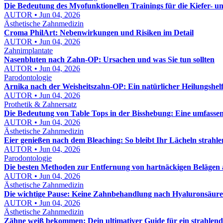
Die Bedeutung des Myofunktionellen Trainings für die Kiefer- 
AUTOR • Jun 04, 2026
Ästhetische Zahnmedizin
Croma PhilArt: Nebenwirkungen und Risiken im Detail
AUTOR • Jun 04, 2026
Zahnimplantate
Nasenbluten nach Zahn-OP: Ursachen und was Sie tun sollten
AUTOR • Jun 04, 2026
Parodontologie
Arnika nach der Weisheitszahn-OP: Ein natürlicher Heilungshel
AUTOR • Jun 04, 2026
Prothetik & Zahnersatz
Die Bedeutung von Table Tops in der Bisshebung: Eine umfasse
AUTOR • Jun 04, 2026
Ästhetische Zahnmedizin
Eier genießen nach dem Bleaching: So bleibt Ihr Lächeln strahl
AUTOR • Jun 04, 2026
Parodontologie
Die besten Methoden zur Entfernung von hartnäckigen Belägen
AUTOR • Jun 04, 2026
Ästhetische Zahnmedizin
Die wichtige Pause: Keine Zahnbehandlung nach Hyaluronsäure
AUTOR • Jun 04, 2026
Ästhetische Zahnmedizin
Zähne weiß bekommen: Dein ultimativer Guide für ein strahlend