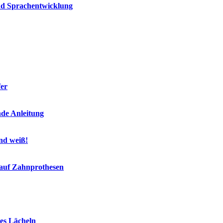
und Sprachentwicklung
fer
nde Anleitung
end weiß!
 auf Zahnprothesen
es Lächeln