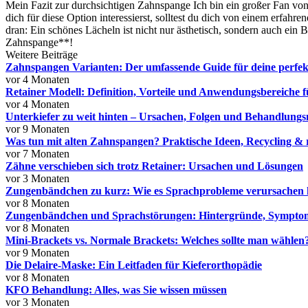
Mein Fazit zur durchsichtigen Zahnspange Ich bin ein großer Fan vo
dich für diese Option interessierst, solltest du dich von einem erfah
dran: Ein schönes Lächeln ist nicht nur ästhetisch, sondern auch ein
Zahnspange**!
Weitere Beiträge
Zahnspangen Varianten: Der umfassende Guide für deine perfe
vor 4 Monaten
Retainer Modell: Definition, Vorteile und Anwendungsbereiche 
vor 4 Monaten
Unterkiefer zu weit hinten – Ursachen, Folgen und Behandlungs
vor 9 Monaten
Was tun mit alten Zahnspangen? Praktische Ideen, Recycling & 
vor 7 Monaten
Zähne verschieben sich trotz Retainer: Ursachen und Lösungen
vor 3 Monaten
Zungenbändchen zu kurz: Wie es Sprachprobleme verursachen
vor 8 Monaten
Zungenbändchen und Sprachstörungen: Hintergründe, Sympto
vor 8 Monaten
Mini-Brackets vs. Normale Brackets: Welches sollte man wählen
vor 9 Monaten
Die Delaire-Maske: Ein Leitfaden für Kieferorthopädie
vor 8 Monaten
KFO Behandlung: Alles, was Sie wissen müssen
vor 3 Monaten