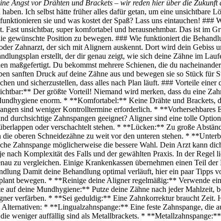
ine Angst vor Drähten und Brackets – wir reden hier über die Zukunft
haben. Ich selbst hätte früher alles dafür getan, um eine unsichtbare 
unktionieren sie und was kostet der Spaß? Lass uns eintauchen! ### Wa
t. Fast unsichtbar, super komfortabel und herausnehmbar. Das ist im G
 die gewünschte Position zu bewegen. ### Wie funktioniert die Behandlu
er Zahnarzt, der sich mit Alignern auskennt. Dort wird dein Gebiss un
lungsplan erstellt, der dir genau zeigt, wie sich deine Zähne im Lauf
en maßgefertigt. Du bekommst mehrere Schienen, die du nacheinander t
ben sanften Druck auf deine Zähne aus und bewegen sie so Stück für St
hen und sicherzustellen, dass alles nach Plan läuft. ### Vorteile eine
ichtbar:** Der größte Vorteil! Niemand wird merken, dass du eine Za
undhygiene enorm. * **Komfortabel:** Keine Drähte und Brackets, die
gen sind weniger Kontrolltermine erforderlich. * **Vorhersehbares 
d durchsichtige Zahnspangen geeignet? Aligner sind eine tolle Option
 überlappen oder verschachtelt stehen. * **Lücken:** Zu große Abstä
n die oberen Schneidezähne zu weit vor den unteren stehen. * **Unter
liche Zahnspange möglicherweise die bessere Wahl. Dein Arzt kann dich 
e nach Komplexität des Falls und der gewählten Praxis. In der Regel li
nau zu vergleichen. Einige Krankenkassen übernehmen einen Teil der 
handlung Damit deine Behandlung optimal verläuft, hier ein paar Tipps
lant bewegen. * **Reinige deine Aligner regelmäßig:** Verwende eine m
e auf deine Mundhygiene:** Putze deine Zähne nach jeder Mahlzeit, be
ner verfärben. * **Sei geduldig:** Eine Zahnkorrektur braucht Zeit. 
 Alternativen: * **Lingualzahnspange:** Eine feste Zahnspange, die auf
 weniger auffällig sind als Metallbrackets. * **Metallzahnspange:** Di