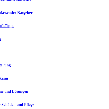
mfassender Ratgeber
fi-Tipps
s
tellung
 kann
me und Lösungen
r Schäden und Pflege