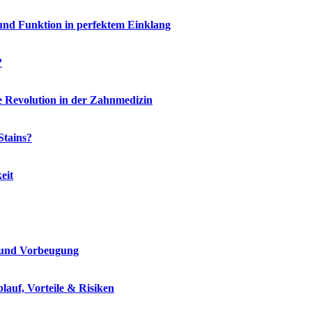
und Funktion in perfektem Einklang
?
e Revolution in der Zahnmedizin
Stains?
eit
 und Vorbeugung
lauf, Vorteile & Risiken