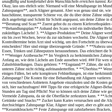
unauffällig und komfortabel dein Wunschlächeln erreichen kannst. Ke
Okay, lass uns ehrlich sein: Niemand will eine Metallspange im Mund 
Zahnspangen**, auch Aligner genannt. Aber was genau sind sie, wie f
hauchdünne, transparente Schiene vor, die du über deine Zähne stülps
dich angefertigt und Schritt für Schritt angepasst, um deine Zähne in
**Beratung und Scan:** Zuerst gehst du zu einem Kieferorthopäden od
**Behandlungsplan:** Anhand des Scans wird ein individueller Behand
zukünftiges Lächeln! 3. **Aligner-Produktion:** Deine Aligner werd
ein bis zwei Wochen, bevor du zur nächsten wechselst. Die Aligner ü
Kontrolltermine beim Arzt sind wichtig, um den Fortschritt zu überwac
entscheiden? Hier sind einige überzeugende Gründe: * **Nahezu uns
Essen, Trinken und Zähneputzen herausnehmen. Das erleichtert die M
* **Weniger Arztbesuche:** Im Vergleich zu herkömmlichen Zahnspan
Anfang an, wie dein Lächeln am Ende aussehen wird. ### Für wen sin
Zahnfehlstellungen. Dazu gehören: * **Engstand:** Zähne, die sich
unteren Zähne nicht richtig aufeinandertreffen. * **Überbiss:** Wen
einigen Fällen, bei sehr komplexen Fehlstellungen, ist eine herkömm
Zahnspange? Die Kosten für eine Behandlung mit Alignern variieren j
von verschiedenen Anbietern Angebote einzuholen und die Kosten ge
sich, hier nachzufragen! ### Tipps für eine erfolgreiche Aligner-Be
Stunden am Tag sind Pflicht! Nur so können sich deine Zähne wie gep
Vermeide Zahnpasta, da sie die Oberfläche zerkratzen kann. * **Acht
Getränke und Snacks:** Zucker kann Karies verursachen und die Alig
durchsichtigen Zahnspange Klar, Aligner sind super, aber es gibt auch
**Keramikbrackets:** Feste Zahnspange mit zahnfarbenen Brackets, die