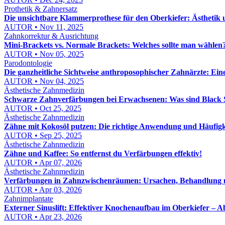
Prothetik & Zahnersatz
Die unsichtbare Klammerprothese für den Oberkiefer: Ästhetik 
AUTOR • Nov 11, 2025
Zahnkorrektur & Ausrichtung
Mini-Brackets vs. Normale Brackets: Welches sollte man wählen
AUTOR • Nov 05, 2025
Parodontologie
Die ganzheitliche Sichtweise anthroposophischer Zahnärzte: Ein
AUTOR • Nov 04, 2025
Ästhetische Zahnmedizin
Schwarze Zahnverfärbungen bei Erwachsenen: Was sind Black 
AUTOR • Oct 25, 2025
Ästhetische Zahnmedizin
Zähne mit Kokosöl putzen: Die richtige Anwendung und Häufigk
AUTOR • Sep 25, 2025
Ästhetische Zahnmedizin
Zähne und Kaffee: So entfernst du Verfärbungen effektiv!
AUTOR • Apr 07, 2026
Ästhetische Zahnmedizin
Verfärbungen in Zahnzwischenräumen: Ursachen, Behandlung
AUTOR • Apr 03, 2026
Zahnimplantate
Externer Sinuslift: Effektiver Knochenaufbau im Oberkiefer – Ab
AUTOR • Apr 23, 2026