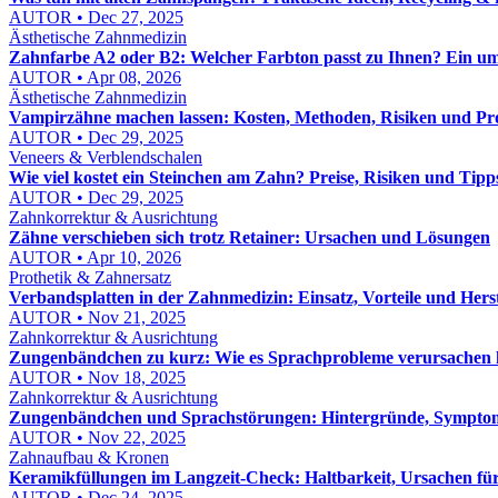
AUTOR • Dec 27, 2025
Ästhetische Zahnmedizin
Zahnfarbe A2 oder B2: Welcher Farbton passt zu Ihnen? Ein u
AUTOR • Apr 08, 2026
Ästhetische Zahnmedizin
Vampirzähne machen lassen: Kosten, Methoden, Risiken und Pro
AUTOR • Dec 29, 2025
Veneers & Verblendschalen
Wie viel kostet ein Steinchen am Zahn? Preise, Risiken und Tipp
AUTOR • Dec 29, 2025
Zahnkorrektur & Ausrichtung
Zähne verschieben sich trotz Retainer: Ursachen und Lösungen
AUTOR • Apr 10, 2026
Prothetik & Zahnersatz
Verbandsplatten in der Zahnmedizin: Einsatz, Vorteile und Hers
AUTOR • Nov 21, 2025
Zahnkorrektur & Ausrichtung
Zungenbändchen zu kurz: Wie es Sprachprobleme verursachen
AUTOR • Nov 18, 2025
Zahnkorrektur & Ausrichtung
Zungenbändchen und Sprachstörungen: Hintergründe, Sympto
AUTOR • Nov 22, 2025
Zahnaufbau & Kronen
Keramikfüllungen im Langzeit-Check: Haltbarkeit, Ursachen fü
AUTOR • Dec 24, 2025