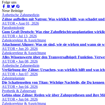
Folge uns
Neue Beiträge
Ästhetische Zahnmedizin
Zähne aufhellen mit Natron: Was wirklich hilft, was schadet und
AUTOR • Aug 01, 2026
Parodontologie
Gum Graft Deutsch: Was eine Zahnfleischtransplantation wirklic
AUTOR • Jul 13, 2026
Zahnkorrektur & Ausrichtung
Attachment Aligner: Was sie sind, wie sie wirken und wann sie 
AUTOR • Jun 20, 2026
Zahnkorrektur & Ausrichtung
Alles Wissenswerte über den Transversalbügel: Funktion, Verw
AUTOR • Jun 08, 2026
Ästhetische Zahnmedizin
Verfärbung der Zähne: Ursachen, was wirklich hilft und was ich
AUTOR • Jun 07, 2026
Zahnimplantate
Die Schattenseiten von Titan: Wichtige Nachteile, die Du kennen s
AUTOR • Jun 04, 2026
Prothetik & Zahnersatz
Gebiss ohne Zähne: Reden wir über Zahnprothesen und ihre Mö
AUTOR • Jun 04, 2026
Zahnkorrektur & Ausrichtung