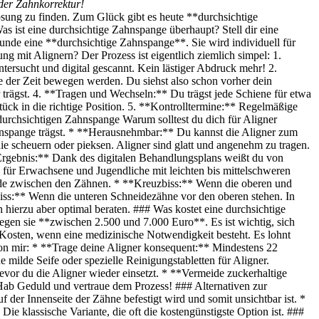
 der Zahnkorrektur!
Lösung zu finden. Zum Glück gibt es heute **durchsichtige
s ist eine durchsichtige Zahnspange überhaupt? Stell dir eine
runde eine **durchsichtige Zahnspange**. Sie wird individuell für
ng mit Alignern? Der Prozess ist eigentlich ziemlich simpel: 1.
tersucht und digital gescannt. Kein lästiger Abdruck mehr! 2.
e der Zeit bewegen werden. Du siehst also schon vorher dein
rägst. 4. **Tragen und Wechseln:** Du trägst jede Schiene für etwa
ück in die richtige Position. 5. **Kontrolltermine:** Regelmäßige
r durchsichtigen Zahnspange Warum solltest du dich für Aligner
hnspange trägst. * **Herausnehmbar:** Du kannst die Aligner zum
 scheuern oder pieksen. Aligner sind glatt und angenehm zu tragen.
Ergebnis:** Dank des digitalen Behandlungsplans weißt du von
 für Erwachsene und Jugendliche mit leichten bis mittelschweren
nde zwischen den Zähnen. * **Kreuzbiss:** Wenn die oberen und
biss:** Wenn die unteren Schneidezähne vor den oberen stehen. In
hierzu aber optimal beraten. ### Was kostet eine durchsichtige
egen sie **zwischen 2.500 und 7.000 Euro**. Es ist wichtig, sich
Kosten, wenn eine medizinische Notwendigkeit besteht. Es lohnt
 von mir: * **Trage deine Aligner konsequent:** Mindestens 22
ilde Seife oder spezielle Reinigungstabletten für Aligner.
vor du die Aligner wieder einsetzt. * **Vermeide zuckerhaltige
Hab Geduld und vertraue dem Prozess! ### Alternativen zur
 der Innenseite der Zähne befestigt wird und somit unsichtbar ist. *
e klassische Variante, die oft die kostengünstigste Option ist. ###