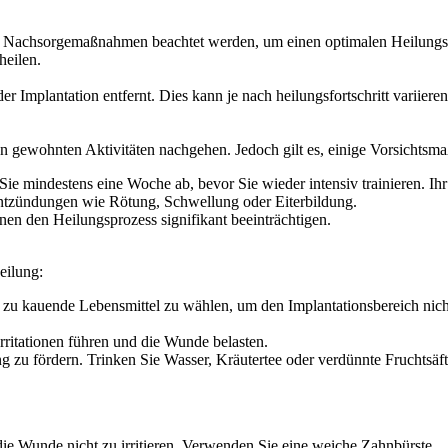
 Nachsorgemaßnahmen beachtet werden, um einen optimalen Heilungspro
heilen.
Implantation entfernt. Dies kann je nach heilungsfortschritt variieren
 gewohnten Aktivitäten nachgehen. Jedoch gilt es, einige Vorsichtsm
Sie mindestens eine Woche ab, bevor Sie wieder intensiv trainieren. Ih
ntzündungen wie Rötung, Schwellung oder Eiterbildung.
nen den Heilungsprozess signifikant beeinträchtigen.
eilung:
t zu kauende Lebensmittel zu wählen, um den Implantationsbereich nich
rritationen führen und die Wunde belasten.
ung zu fördern. Trinken Sie Wasser, Kräutertee oder verdünnte Fruchtsäft
die Wunde nicht zu irritieren. Verwenden Sie eine weiche Zahnbürste.