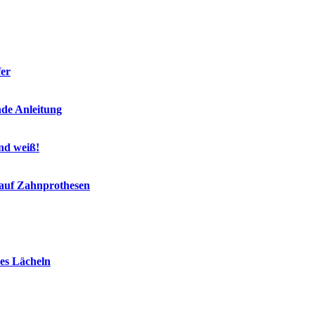
fer
nde Anleitung
end weiß!
 auf Zahnprothesen
es Lächeln