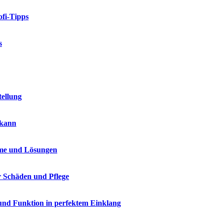
fi-Tipps
s
tellung
 kann
me und Lösungen
r Schäden und Pflege
und Funktion in perfektem Einklang