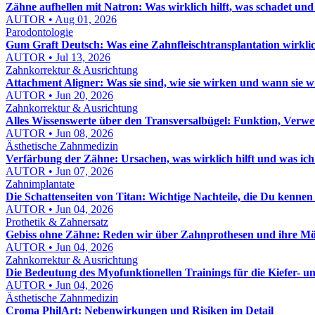
Zähne aufhellen mit Natron: Was wirklich hilft, was schadet und
AUTOR • Aug 01, 2026
Parodontologie
Gum Graft Deutsch: Was eine Zahnfleischtransplantation wirklic
AUTOR • Jul 13, 2026
Zahnkorrektur & Ausrichtung
Attachment Aligner: Was sie sind, wie sie wirken und wann sie 
AUTOR • Jun 20, 2026
Zahnkorrektur & Ausrichtung
Alles Wissenswerte über den Transversalbügel: Funktion, Verw
AUTOR • Jun 08, 2026
Ästhetische Zahnmedizin
Verfärbung der Zähne: Ursachen, was wirklich hilft und was ich
AUTOR • Jun 07, 2026
Zahnimplantate
Die Schattenseiten von Titan: Wichtige Nachteile, die Du kennen s
AUTOR • Jun 04, 2026
Prothetik & Zahnersatz
Gebiss ohne Zähne: Reden wir über Zahnprothesen und ihre Mö
AUTOR • Jun 04, 2026
Zahnkorrektur & Ausrichtung
Die Bedeutung des Myofunktionellen Trainings für die Kiefer- 
AUTOR • Jun 04, 2026
Ästhetische Zahnmedizin
Croma PhilArt: Nebenwirkungen und Risiken im Detail