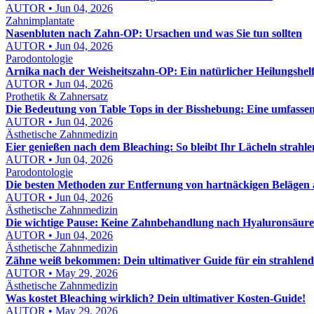
AUTOR • Jun 04, 2026
Zahnimplantate
Nasenbluten nach Zahn-OP: Ursachen und was Sie tun sollten
AUTOR • Jun 04, 2026
Parodontologie
Arnika nach der Weisheitszahn-OP: Ein natürlicher Heilungshel
AUTOR • Jun 04, 2026
Prothetik & Zahnersatz
Die Bedeutung von Table Tops in der Bisshebung: Eine umfasse
AUTOR • Jun 04, 2026
Ästhetische Zahnmedizin
Eier genießen nach dem Bleaching: So bleibt Ihr Lächeln strahl
AUTOR • Jun 04, 2026
Parodontologie
Die besten Methoden zur Entfernung von hartnäckigen Belägen
AUTOR • Jun 04, 2026
Ästhetische Zahnmedizin
Die wichtige Pause: Keine Zahnbehandlung nach Hyaluronsäure
AUTOR • Jun 04, 2026
Ästhetische Zahnmedizin
Zähne weiß bekommen: Dein ultimativer Guide für ein strahlend
AUTOR • May 29, 2026
Ästhetische Zahnmedizin
Was kostet Bleaching wirklich? Dein ultimativer Kosten-Guide!
AUTOR • May 29, 2026