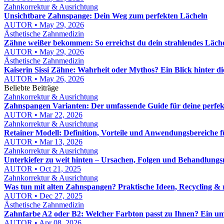
Zahnkorrektur & Ausrichtung
Unsichtbare Zahnspange: Dein Weg zum perfekten Lächeln
AUTOR • May 29, 2026
Ästhetische Zahnmedizin
Zähne weißer bekommen: So erreichst du dein strahlendes Läch
AUTOR • May 29, 2026
Ästhetische Zahnmedizin
Kaiserin Sissi Zähne: Wahrheit oder Mythos? Ein Blick hinter d
AUTOR • May 26, 2026
Beliebte Beiträge
Zahnkorrektur & Ausrichtung
Zahnspangen Varianten: Der umfassende Guide für deine perfe
AUTOR • Mar 22, 2026
Zahnkorrektur & Ausrichtung
Retainer Modell: Definition, Vorteile und Anwendungsbereiche 
AUTOR • Mar 13, 2026
Zahnkorrektur & Ausrichtung
Unterkiefer zu weit hinten – Ursachen, Folgen und Behandlungs
AUTOR • Oct 21, 2025
Zahnkorrektur & Ausrichtung
Was tun mit alten Zahnspangen? Praktische Ideen, Recycling & 
AUTOR • Dec 27, 2025
Ästhetische Zahnmedizin
Zahnfarbe A2 oder B2: Welcher Farbton passt zu Ihnen? Ein u
AUTOR • Apr 08, 2026