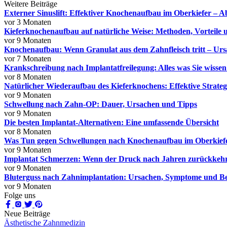
Weitere Beiträge
Externer Sinuslift: Effektiver Knochenaufbau im Oberkiefer – Ab
vor 3 Monaten
Kieferknochenaufbau auf natürliche Weise: Methoden, Vorteile 
vor 9 Monaten
Knochenaufbau: Wenn Granulat aus dem Zahnfleisch tritt – U
vor 7 Monaten
Krankschreibung nach Implantatfreilegung: Alles was Sie wisse
vor 8 Monaten
Natürlicher Wiederaufbau des Kieferknochens: Effektive Strate
vor 9 Monaten
Schwellung nach Zahn-OP: Dauer, Ursachen und Tipps
vor 9 Monaten
Die besten Implantat-Alternativen: Eine umfassende Übersicht
vor 8 Monaten
Was Tun gegen Schwellungen nach Knochenaufbau im Oberkief
vor 9 Monaten
Implantat Schmerzen: Wenn der Druck nach Jahren zurückkeh
vor 9 Monaten
Bluterguss nach Zahnimplantation: Ursachen, Symptome und B
vor 9 Monaten
Folge uns
Neue Beiträge
Ästhetische Zahnmedizin