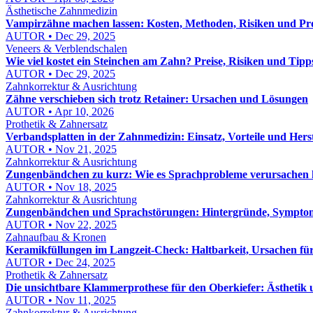
Ästhetische Zahnmedizin
Vampirzähne machen lassen: Kosten, Methoden, Risiken und Pro
AUTOR • Dec 29, 2025
Veneers & Verblendschalen
Wie viel kostet ein Steinchen am Zahn? Preise, Risiken und Tipp
AUTOR • Dec 29, 2025
Zahnkorrektur & Ausrichtung
Zähne verschieben sich trotz Retainer: Ursachen und Lösungen
AUTOR • Apr 10, 2026
Prothetik & Zahnersatz
Verbandsplatten in der Zahnmedizin: Einsatz, Vorteile und Hers
AUTOR • Nov 21, 2025
Zahnkorrektur & Ausrichtung
Zungenbändchen zu kurz: Wie es Sprachprobleme verursachen
AUTOR • Nov 18, 2025
Zahnkorrektur & Ausrichtung
Zungenbändchen und Sprachstörungen: Hintergründe, Sympto
AUTOR • Nov 22, 2025
Zahnaufbau & Kronen
Keramikfüllungen im Langzeit-Check: Haltbarkeit, Ursachen fü
AUTOR • Dec 24, 2025
Prothetik & Zahnersatz
Die unsichtbare Klammerprothese für den Oberkiefer: Ästhetik 
AUTOR • Nov 11, 2025
Zahnkorrektur & Ausrichtung