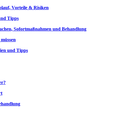
lauf, Vorteile & Risiken
und Tipps
rsachen, Sofortmaßnahmen und Behandlung
n müssen
gien und Tipps
er?
rt
ehandlung