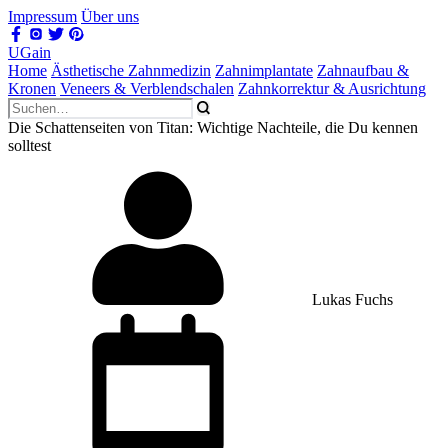
Impressum
Über uns
UGain
Home
Ästhetische Zahnmedizin
Zahnimplantate
Zahnaufbau &
Kronen
Veneers & Verblendschalen
Zahnkorrektur & Ausrichtung
Die Schattenseiten von Titan: Wichtige Nachteile, die Du kennen
solltest
Lukas Fuchs