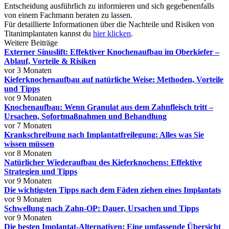
Entscheidung ausführlich zu informieren und sich gegebenenfalls
von einem Fachmann beraten zu lassen.
Für detaillierte Informationen über die Nachteile und Risiken von
Titanimplantaten kannst du
hier klicken
.
Weitere Beiträge
Externer Sinuslift: Effektiver Knochenaufbau im Oberkiefer –
Ablauf, Vorteile & Risiken
vor 3 Monaten
Kieferknochenaufbau auf natürliche Weise: Methoden, Vorteile
und Tipps
vor 9 Monaten
Knochenaufbau: Wenn Granulat aus dem Zahnfleisch tritt –
Ursachen, Sofortmaßnahmen und Behandlung
vor 7 Monaten
Krankschreibung nach Implantatfreilegung: Alles was Sie
wissen müssen
vor 8 Monaten
Natürlicher Wiederaufbau des Kieferknochens: Effektive
Strategien und Tipps
vor 9 Monaten
Die wichtigsten Tipps nach dem Fäden ziehen eines Implantats
vor 9 Monaten
Schwellung nach Zahn-OP: Dauer, Ursachen und Tipps
vor 9 Monaten
Die besten Implantat-Alternativen: Eine umfassende Übersicht