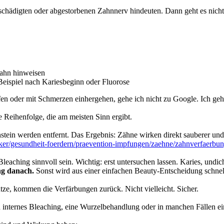
geschädigten oder abgestorbenen Zahnnerv hindeuten. Dann geht es ni
Zahn hinweisen
eispiel nach Kariesbeginn oder Fluorose
fen oder mit Schmerzen einhergehen, gehe ich nicht zu Google. Ich ge
die Reihenfolge, die am meisten Sinn ergibt.
nstein werden entfernt. Das Ergebnis: Zähne wirken direkt sauberer und 
iker/gesundheit-foerdern/praevention-impfungen/zaehne/zahnverfaerb
ching sinnvoll sein. Wichtig: erst untersuchen lassen. Karies, undich
ng danach.
Sonst wird aus einer einfachen Beauty-Entscheidung schne
ze, kommen die Verfärbungen zurück. Nicht vielleicht. Sicher.
n internes Bleaching, eine Wurzelbehandlung oder in manchen Fällen ei