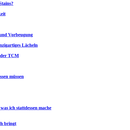
Stains?
eit
 und Vorbeugung
nzigartiges Lächeln
n der TCM
issen müssen
 was ich stattdessen mache
h bringt