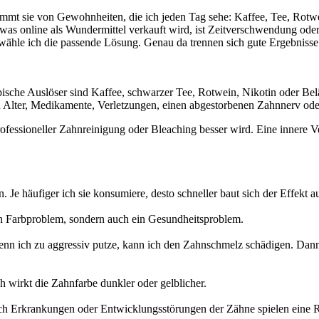
ommt sie von Gewohnheiten, die ich jeden Tag sehe: Kaffee, Tee, Rotwe
, was online als Wundermittel verkauft wird, ist Zeitverschwendung ode
 wähle ich die passende Lösung. Genau da trennen sich gute Ergebnisse
ypische Auslöser sind Kaffee, schwarzer Tee, Rotwein, Nikotin oder Bel
h Alter, Medikamente, Verletzungen, einen abgestorbenen Zahnnerv od
professioneller Zahnreinigung oder Bleaching besser wird. Eine innere 
. Je häufiger ich sie konsumiere, desto schneller baut sich der Effekt au
ein Farbproblem, sondern auch ein Gesundheitsproblem.
enn ich zu aggressiv putze, kann ich den Zahnschmelz schädigen. Dann
 wirkt die Zahnfarbe dunkler oder gelblicher.
 Erkrankungen oder Entwicklungsstörungen der Zähne spielen eine R