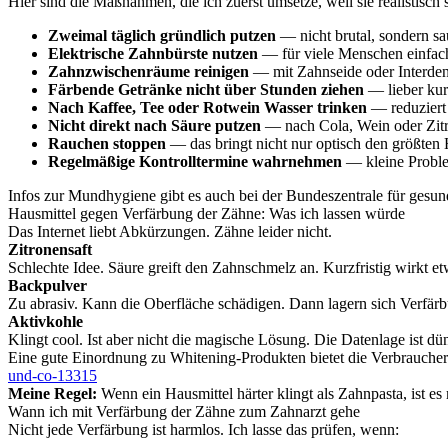
Hier sind die Maßnahmen, die ich zuerst umsetze, weil sie realistisc
Zweimal täglich gründlich putzen
— nicht brutal, sondern sa
Elektrische Zahnbürste nutzen
— für viele Menschen einfach
Zahnzwischenräume reinigen
— mit Zahnseide oder Interden
Färbende Getränke nicht über Stunden ziehen
— lieber kurz
Nach Kaffee, Tee oder Rotwein Wasser trinken
— reduziert
Nicht direkt nach Säure putzen
— nach Cola, Wein oder Zitru
Rauchen stoppen
— das bringt nicht nur optisch den größten 
Regelmäßige Kontrolltermine wahrnehmen
— kleine Proble
Infos zur Mundhygiene gibt es auch bei der Bundeszentrale für gesun
Hausmittel gegen Verfärbung der Zähne: Was ich lassen würde
Das Internet liebt Abkürzungen. Zähne leider nicht.
Zitronensaft
Schlechte Idee. Säure greift den Zahnschmelz an. Kurzfristig wirkt et
Backpulver
Zu abrasiv. Kann die Oberfläche schädigen. Dann lagern sich Verfärbu
Aktivkohle
Klingt cool. Ist aber nicht die magische Lösung. Die Datenlage ist 
Eine gute Einordnung zu Whitening-Produkten bietet die Verbraucher
und-co-13315
Meine Regel:
Wenn ein Hausmittel härter klingt als Zahnpasta, ist es
Wann ich mit Verfärbung der Zähne zum Zahnarzt gehe
Nicht jede Verfärbung ist harmlos. Ich lasse das prüfen, wenn: