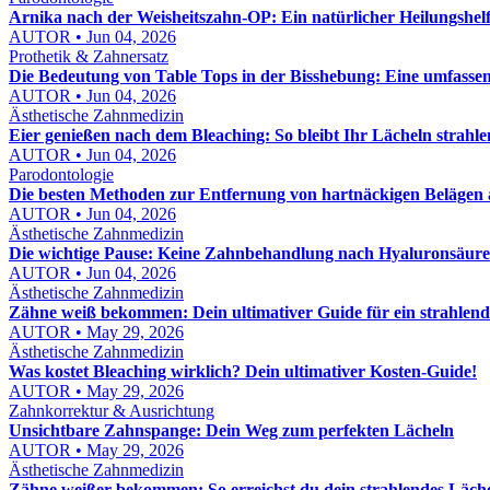
Arnika nach der Weisheitszahn-OP: Ein natürlicher Heilungshel
AUTOR • Jun 04, 2026
Prothetik & Zahnersatz
Die Bedeutung von Table Tops in der Bisshebung: Eine umfasse
AUTOR • Jun 04, 2026
Ästhetische Zahnmedizin
Eier genießen nach dem Bleaching: So bleibt Ihr Lächeln strahl
AUTOR • Jun 04, 2026
Parodontologie
Die besten Methoden zur Entfernung von hartnäckigen Belägen
AUTOR • Jun 04, 2026
Ästhetische Zahnmedizin
Die wichtige Pause: Keine Zahnbehandlung nach Hyaluronsäure
AUTOR • Jun 04, 2026
Ästhetische Zahnmedizin
Zähne weiß bekommen: Dein ultimativer Guide für ein strahlend
AUTOR • May 29, 2026
Ästhetische Zahnmedizin
Was kostet Bleaching wirklich? Dein ultimativer Kosten-Guide!
AUTOR • May 29, 2026
Zahnkorrektur & Ausrichtung
Unsichtbare Zahnspange: Dein Weg zum perfekten Lächeln
AUTOR • May 29, 2026
Ästhetische Zahnmedizin
Zähne weißer bekommen: So erreichst du dein strahlendes Läch