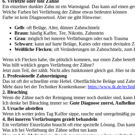
6. Verletzte oder tote Zähne
Ein einzelner dunkler Zahn ist ein Warnsignal. Das kann auf einen 
Welche Farben bei Verfärbung der Zähne etwas bedeuten können
Farbe ist kein Diagnosetool. Aber sie gibt Hinweise:
Gelb
: oft Beläge, Alter, dünner Zahnschmelz
Braun
: häufig Kaffee, Tee, Nikotin, Zahnstein
Grau
: möglich bei inneren Verfärbungen oder nach Trauma
Schwarz
: kann auf harte Beläge, Karies oder einen devitalen 
Weißliche Flecken
: oft Veränderungen im Zahnschmelz, zum B
Wenn ich Flecken habe, die plötzlich kommen, nur einen Zahn betref
Was hilft wirklich gegen Verfärbung der Zähne?
Jetzt zum Teil, der zählt. Nicht alles funktioniert gleich gut. Hier ist 
1. Professionelle Zahnreinigung
Das ist oft der schnellste erste Hebel. Oberflächliche Beläge und Zah
Mehr dazu bei der Techniker Krankenkasse:
https://www.tk.de/techn
2. Bleaching
Wenn die Zähne nach der Reinigung immer noch dunkler sind, kann Blea
Ich denke bei Bleaching immer so:
Gute Diagnose zuerst, Aufhellu
3. Ursache abstellen
Wenn ich weiter jeden Tag Kaffee sippe, rauche und unregelmäßig put
4. Bei inneren Verfärbungen gezielt behandeln
Ein verfärbter Einzelzahn braucht oft eine spezielle Lösung. Das kan
Was ich bei Verfärbung der Zähne selbst tun kann