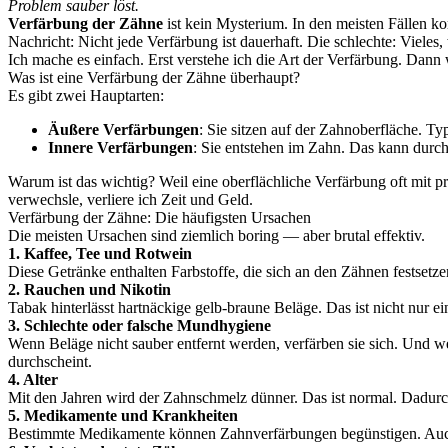
Problem sauber löst.
Verfärbung der Zähne
ist kein Mysterium. In den meisten Fällen k
Nachricht: Nicht jede Verfärbung ist dauerhaft. Die schlechte: Vieles
Ich mache es einfach. Erst verstehe ich die Art der Verfärbung. Dann
Was ist eine Verfärbung der Zähne überhaupt?
Es gibt zwei Hauptarten:
Äußere Verfärbungen
: Sie sitzen auf der Zahnoberfläche. T
Innere Verfärbungen
: Sie entstehen im Zahn. Das kann durc
Warum ist das wichtig? Weil eine oberflächliche Verfärbung oft mit 
verwechsle, verliere ich Zeit und Geld.
Verfärbung der Zähne: Die häufigsten Ursachen
Die meisten Ursachen sind ziemlich boring — aber brutal effektiv.
1. Kaffee, Tee und Rotwein
Diese Getränke enthalten Farbstoffe, die sich an den Zähnen festsetzen
2. Rauchen und Nikotin
Tabak hinterlässt hartnäckige gelb-braune Beläge. Das ist nicht nur 
3. Schlechte oder falsche Mundhygiene
Wenn Beläge nicht sauber entfernt werden, verfärben sie sich. Und w
durchscheint.
4. Alter
Mit den Jahren wird der Zahnschmelz dünner. Das ist normal. Dadurch
5. Medikamente und Krankheiten
Bestimmte Medikamente können Zahnverfärbungen begünstigen. Auch