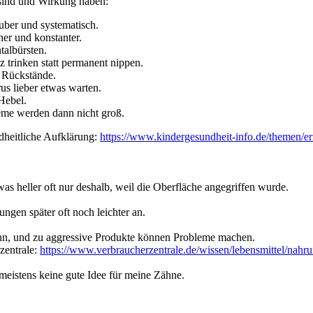
h sind und Wirkung haben:
uber und systematisch.
er und konstanter.
talbürsten.
 trinken statt permanent nippen.
 Rückstände.
s lieber etwas warten.
Hebel.
me werden dann nicht groß.
dheitliche Aufklärung:
https://www.kindergesundheit-info.de/themen/e
was heller oft nur deshalb, weil die Oberfläche angegriffen wurde.
ngen später oft noch leichter an.
dünn, und zu aggressive Produkte können Probleme machen.
zentrale:
https://www.verbraucherzentrale.de/wissen/lebensmittel/nah
 meistens keine gute Idee für meine Zähne.