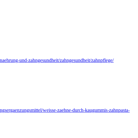
rnaehrung-und-zahngesundheit/zahngesundheit/zahnpflege/
rungsergaenzungsmittel/weisse-zaehne-durch-kaugummis-zahnpasta-