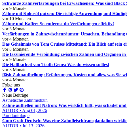
Schwarze Zahnverfärbungen bei Erwachsenen: Was sind Black 
vor 9 Monaten
Zähne mit Kokosöl putzen: Die richtige Anwendung und Häufigk
vor 10 Monaten
Zähne und Kaffee: So entfernst du Verfärbungen effektiv!
vor 3 Monaten
Verfärbungen in Zahnzwischenräumen: Ursachen, Behandlung
vor 4 Monaten
Das Geheimnis von Tom Cruises Mitteltand: Ein Blick auf sein ei
vor 8 Monaten
Die faszinierende Verbindung zwischen Zähnen und Organen i
vor 9 Monaten
Die Haltbarkeit von Tooth Gems: Was du wissen solltest
vor 3 Monaten
fläsh Zahnaufhellung: Erfahrungen, Kosten und alles, was Sie w
vor 4 Monaten
Folge uns
Neue Beiträge
Ästhetische Zahnmedizin
Zähne aufhellen mit Natron: Was wirklich hilft, was schadet und
AUTOR • Aug 01, 2026
Parodontologie
Gum Graft Deutsch: Was eine Zahnfleischtransplantation wirklic
AUTOR • Jul 13, 2026