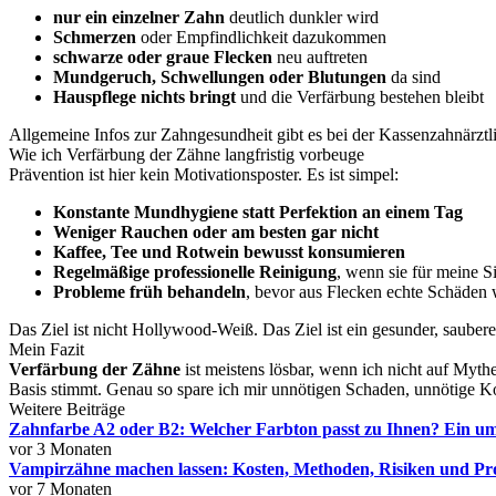
nur ein einzelner Zahn
deutlich dunkler wird
Schmerzen
oder Empfindlichkeit dazukommen
schwarze oder graue Flecken
neu auftreten
Mundgeruch, Schwellungen oder Blutungen
da sind
Hauspflege nichts bringt
und die Verfärbung bestehen bleibt
Allgemeine Infos zur Zahngesundheit gibt es bei der Kassenzahnärzt
Wie ich Verfärbung der Zähne langfristig vorbeuge
Prävention ist hier kein Motivationsposter. Es ist simpel:
Konstante Mundhygiene statt Perfektion an einem Tag
Weniger Rauchen oder am besten gar nicht
Kaffee, Tee und Rotwein bewusst konsumieren
Regelmäßige professionelle Reinigung
, wenn sie für meine Si
Probleme früh behandeln
, bevor aus Flecken echte Schäden
Das Ziel ist nicht Hollywood-Weiß. Das Ziel ist ein gesunder, sauber
Mein Fazit
Verfärbung der Zähne
ist meistens lösbar, wenn ich nicht auf Myth
Basis stimmt. Genau so spare ich mir unnötigen Schaden, unnötig
Weitere Beiträge
Zahnfarbe A2 oder B2: Welcher Farbton passt zu Ihnen? Ein u
vor 3 Monaten
Vampirzähne machen lassen: Kosten, Methoden, Risiken und Pro
vor 7 Monaten