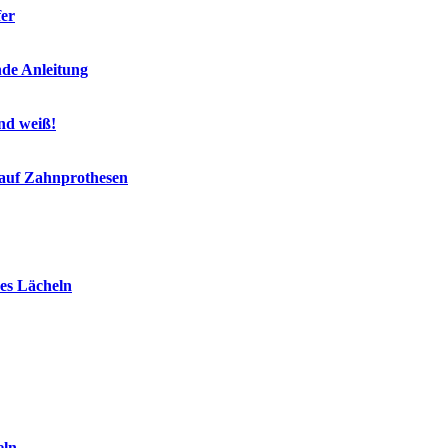
fer
nde Anleitung
end weiß!
 auf Zahnprothesen
es Lächeln
eln