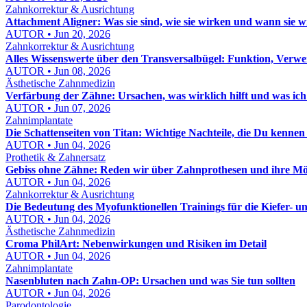
Zahnkorrektur & Ausrichtung
Attachment Aligner: Was sie sind, wie sie wirken und wann sie 
AUTOR • Jun 20, 2026
Zahnkorrektur & Ausrichtung
Alles Wissenswerte über den Transversalbügel: Funktion, Verw
AUTOR • Jun 08, 2026
Ästhetische Zahnmedizin
Verfärbung der Zähne: Ursachen, was wirklich hilft und was ich
AUTOR • Jun 07, 2026
Zahnimplantate
Die Schattenseiten von Titan: Wichtige Nachteile, die Du kennen s
AUTOR • Jun 04, 2026
Prothetik & Zahnersatz
Gebiss ohne Zähne: Reden wir über Zahnprothesen und ihre Mö
AUTOR • Jun 04, 2026
Zahnkorrektur & Ausrichtung
Die Bedeutung des Myofunktionellen Trainings für die Kiefer- 
AUTOR • Jun 04, 2026
Ästhetische Zahnmedizin
Croma PhilArt: Nebenwirkungen und Risiken im Detail
AUTOR • Jun 04, 2026
Zahnimplantate
Nasenbluten nach Zahn-OP: Ursachen und was Sie tun sollten
AUTOR • Jun 04, 2026
Parodontologie