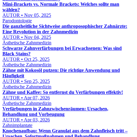
Mini-Brackets vs. Normale Brackets: Welches sollte man
wählen?
AUTOR • Nov 05, 2025
Parodontologie
Die ganzheitliche Sichtweise anthroposophischer Zahnärzte:
Eine Revolution in der Zahnmedizin
AUTOR • Nov 04, 2025
Ästhetische Zahnmedizin
Schwarze Zahnverfärbungen bei Erwachsenen: Was sind
Black Stains?
AUTOR • Oct 25, 2025
Ästhetische Zahnmedizin
Zähne mit Kokosöl putzen: Die richtige Anwendung und
Häufigkeit
AUTOR • Sep 25, 2025
Ästhetische Zahnmedizin
Zähne und Kaffee: So entfernst du Verfärbungen effektiv!
AUTOR • Apr 07, 2026
Ästhetische Zahnmedizin
Verfärbungen in Zahnzwischenräumen: Ursachen,
Behandlung und Vorbeugung
AUTOR • Apr 03, 2026
Zahnimplantate
Knochenaufbau: Wenn Granulat aus dem Zahnfleisch tritt –
Ursachen, Sofortmaßnahmen und Behandlung