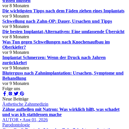
wissen müssen
vor 8 Monaten
Die wichtigsten Tipps nach dem Fäden ziehen eines Implantats
vor 9 Monaten
Schwellung nach Zahn-OP: Dauer, Ursachen und Tipps
vor 9 Monaten
Die besten Implantat-Alternativen: Eine umfassende Übersicht
vor 8 Monaten
Was Tun gegen Schwellungen nach Knochenaufbau im
Oberkiefer?
vor 9 Monaten
Implantat Schmerzen: Wenn der Druck nach Jahren
zurückkehrt
vor 9 Monaten
Bluterguss nach Zahnimplantation: Ursachen, Symptome und
Behandlung
vor 9 Monaten
Folge uns
Neue Beiträge
Ästhetische Zahnmedizin
Zähne aufhellen mit Natron: Was wirklich hilft, was schadet
und was ich stattdessen mache
AUTOR • Aug 01, 2026
Parodontologie