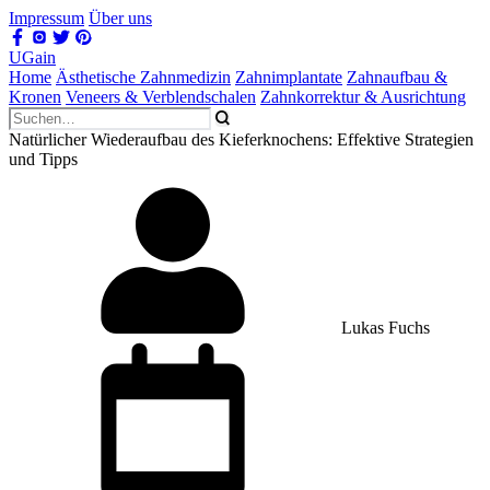
Impressum
Über uns
UGain
Home
Ästhetische Zahnmedizin
Zahnimplantate
Zahnaufbau &
Kronen
Veneers & Verblendschalen
Zahnkorrektur & Ausrichtung
Natürlicher Wiederaufbau des Kieferknochens: Effektive Strategien
und Tipps
Lukas Fuchs