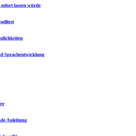
 sofort lassen würde
olltest
glichkeiten
und Sprachentwicklung
fer
nde Anleitung