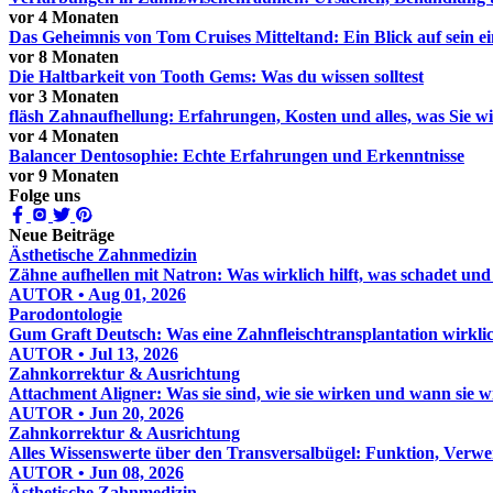
vor 4 Monaten
Das Geheimnis von Tom Cruises Mitteltand: Ein Blick auf sein ei
vor 8 Monaten
Die Haltbarkeit von Tooth Gems: Was du wissen solltest
vor 3 Monaten
fläsh Zahnaufhellung: Erfahrungen, Kosten und alles, was Sie w
vor 4 Monaten
Balancer Dentosophie: Echte Erfahrungen und Erkenntnisse
vor 9 Monaten
Folge uns
Neue Beiträge
Ästhetische Zahnmedizin
Zähne aufhellen mit Natron: Was wirklich hilft, was schadet und
AUTOR • Aug 01, 2026
Parodontologie
Gum Graft Deutsch: Was eine Zahnfleischtransplantation wirklic
AUTOR • Jul 13, 2026
Zahnkorrektur & Ausrichtung
Attachment Aligner: Was sie sind, wie sie wirken und wann sie 
AUTOR • Jun 20, 2026
Zahnkorrektur & Ausrichtung
Alles Wissenswerte über den Transversalbügel: Funktion, Verw
AUTOR • Jun 08, 2026
Ästhetische Zahnmedizin