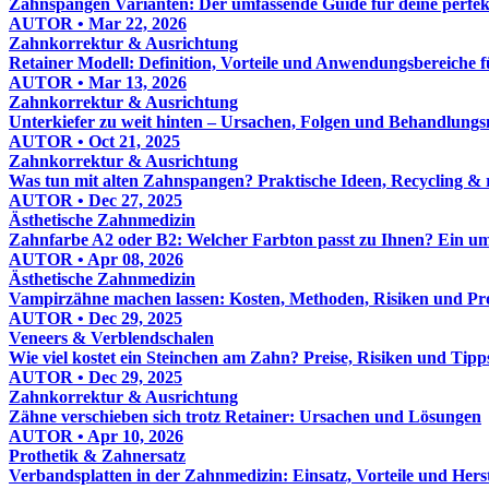
Zahnspangen Varianten: Der umfassende Guide für deine perfe
AUTOR • Mar 22, 2026
Zahnkorrektur & Ausrichtung
Retainer Modell: Definition, Vorteile und Anwendungsbereiche 
AUTOR • Mar 13, 2026
Zahnkorrektur & Ausrichtung
Unterkiefer zu weit hinten – Ursachen, Folgen und Behandlungs
AUTOR • Oct 21, 2025
Zahnkorrektur & Ausrichtung
Was tun mit alten Zahnspangen? Praktische Ideen, Recycling & 
AUTOR • Dec 27, 2025
Ästhetische Zahnmedizin
Zahnfarbe A2 oder B2: Welcher Farbton passt zu Ihnen? Ein u
AUTOR • Apr 08, 2026
Ästhetische Zahnmedizin
Vampirzähne machen lassen: Kosten, Methoden, Risiken und Pro
AUTOR • Dec 29, 2025
Veneers & Verblendschalen
Wie viel kostet ein Steinchen am Zahn? Preise, Risiken und Tipp
AUTOR • Dec 29, 2025
Zahnkorrektur & Ausrichtung
Zähne verschieben sich trotz Retainer: Ursachen und Lösungen
AUTOR • Apr 10, 2026
Prothetik & Zahnersatz
Verbandsplatten in der Zahnmedizin: Einsatz, Vorteile und Hers