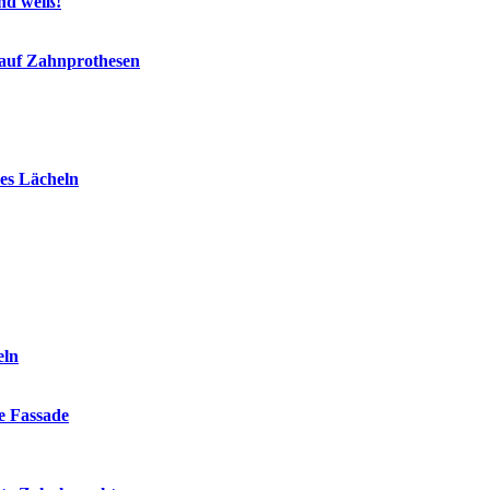
end weiß!
 auf Zahnprothesen
es Lächeln
eln
ie Fassade