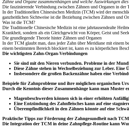
Zähne und Organe zusammenhängen und welche Auswirkungen dies a
Die faszinierende Verbindung zwischen Zähnen und Organen in de
In der Traditionellen Chinesischen Medizin (TCM) wird der menschlich
ganzheitlichen Sichtweise ist die Beziehung zwischen Zähnen und Org
Was ist die TCM?
Die Traditionelle Chinesische Medizin ist eine jahrtausendealte Heilm
Krankheit, sondern als ein Gleichgewicht von Körper, Geist und Se
Die grundlegende Theorie hinter Zähnen und Organen
In der TCM glaubt man, dass jeder Zahn über Meridiane mit einem be
einem bestimmten Bereich blockiert ist, kann es zu körperlichen B
Die wichtigsten Zahn-Organ-Verbindungen
Sie sind mit den Nieren verbunden. Probleme in der Mundh
Diese Zähne stehen in Wechselbeziehung zur Leber. Eine 
Insbesondere die großen Backenzähne haben eine Verbin
Beispiele für Zahnprobleme und ihre möglichen organischen Ur
Durch die Kenntnis dieser Zusammenhänge kann man Muster erke
Magenbeschwerden können sich in einer erhöhten Anfällig
Eine Entzündung des Zahnfleisches kann auf eine stagnier
Überempfindlichkeit in den Zähnen könnte auf eine Schwä
Praktische Tipps zur Förderung der Zahngesundheit nach TCM
Die Integration der TCM in deine Zahnpflege-Routine kann Wund