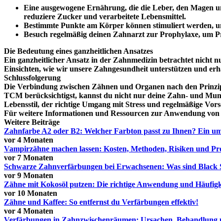
Eine ausgewogene Ernährung, die die Leber, den Magen u
reduziere Zucker und verarbeitete Lebensmittel.
Bestimmte Punkte am Körper können stimuliert werden, u
Besuch regelmäßig deinen Zahnarzt zur Prophylaxe, um Pr
Die Bedeutung eines ganzheitlichen Ansatzes
Ein ganzheitlicher Ansatz in der Zahnmedizin betrachtet nicht 
Einsichten, wie wir unsere Zahngesundheit unterstützen und er
Schlussfolgerung
Die Verbindung zwischen Zähnen und Organen nach den Prinzipie
TCM berücksichtigst, kannst du nicht nur deine Zahn- und Mundg
Lebensstil, der richtige Umgang mit Stress und regelmäßige Vo
Für weitere Informationen und Ressourcen zur Anwendung von T
Weitere Beiträge
Zahnfarbe A2 oder B2: Welcher Farbton passt zu Ihnen? Ein u
vor 4 Monaten
Vampirzähne machen lassen: Kosten, Methoden, Risiken und Pro
vor 7 Monaten
Schwarze Zahnverfärbungen bei Erwachsenen: Was sind Black 
vor 9 Monaten
Zähne mit Kokosöl putzen: Die richtige Anwendung und Häufigk
vor 10 Monaten
Zähne und Kaffee: So entfernst du Verfärbungen effektiv!
vor 4 Monaten
Verfärbungen in Zahnzwischenräumen: Ursachen, Behandlung