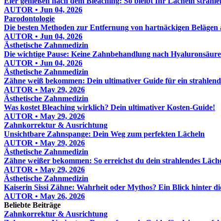
Eier genießen nach dem Bleaching: So bleibt Ihr Lächeln strahl
AUTOR • Jun 04, 2026
Parodontologie
Die besten Methoden zur Entfernung von hartnäckigen Belägen
AUTOR • Jun 04, 2026
Ästhetische Zahnmedizin
Die wichtige Pause: Keine Zahnbehandlung nach Hyaluronsäure
AUTOR • Jun 04, 2026
Ästhetische Zahnmedizin
Zähne weiß bekommen: Dein ultimativer Guide für ein strahlend
AUTOR • May 29, 2026
Ästhetische Zahnmedizin
Was kostet Bleaching wirklich? Dein ultimativer Kosten-Guide!
AUTOR • May 29, 2026
Zahnkorrektur & Ausrichtung
Unsichtbare Zahnspange: Dein Weg zum perfekten Lächeln
AUTOR • May 29, 2026
Ästhetische Zahnmedizin
Zähne weißer bekommen: So erreichst du dein strahlendes Läch
AUTOR • May 29, 2026
Ästhetische Zahnmedizin
Kaiserin Sissi Zähne: Wahrheit oder Mythos? Ein Blick hinter d
AUTOR • May 26, 2026
Beliebte Beiträge
Zahnkorrektur & Ausrichtung