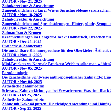
AUTOR • Nov 21, 2025
Zahnkorrektur & Ausrichtung
Zungenbändchen zu kurz: Wie es Sprachprobleme verursachen
AUTOR • Nov 18, 2025
Zahnkorrektur & Ausrichtung
Zungenbändchen und Sprachstörungen: Hintergründe, Sympto
AUTOR • Nov 22, 2025
Zahnaufbau & Kronen
Keramikfüllungen im Langzeit-Check: Haltbarkeit, Ursachen fü
AUTOR • Dec 24, 2025
Prothetik & Zahnersatz
Die unsichtbare Klammerprothese für den Oberkiefer: Ästhetik 
AUTOR • Nov 11, 2025
Zahnkorrektur & Ausrichtung
Mini-Brackets vs. Normale Brackets: Welches sollte man wählen
AUTOR • Nov 05, 2025
Parodontologie
Die ganzheitliche Sichtweise anthroposophischer Zahnärzte: Ein
AUTOR • Nov 04, 2025
Ästhetische Zahnmedizin
Schwarze Zahnverfärbungen bei Erwachsenen: Was sind Black 
AUTOR • Oct 25, 2025
Ästhetische Zahnmedizin
Zähne mit Kokosöl putzen: Die richtige Anwendung und Häufigk
AUTOR • Sep 25, 2025