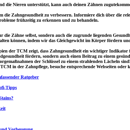
nd die Nieren unterstützt, kann auch deinen Zähnen zugutekomm
m die Zahngesundheit zu verbessern. Informiere dich über die r
obleme frühzeitig zu erkennen und zu behandeln.
nur die Zähne selbst, sondern auch die zugrunde liegenden Gesund
halten können, indem wir das Gleichgewicht im Körper fördern un
n der TCM zeigt, dass Zahngesundheit ein wichtiger Indikator f
esundheit fördern, sondern auch einen Beitrag zu einem gesündere
rsorgemaßnahmen der Schlüssel zu einem strahlenden Lächeln sind
CM in der Zahnpflege, besuche entsprechende Webseiten oder kon
mfassender Ratgeber
fi-Tipps
Stains?
eit
 und Vorbeugung