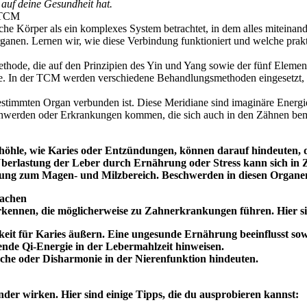
uf deine Gesundheit hat.
r TCM
e Körper als ein komplexes System betrachtet, in dem alles miteinande
anen. Lernen wir, wie diese Verbindung funktioniert und welche prakt
ethode, die auf den Prinzipien des Yin und Yang sowie der fünf Element
ele. In der TCM werden verschiedene Behandlungsmethoden eingesetzt,
stimmten Organ verbunden ist. Diese Meridiane sind imaginäre Energie
eschwerden oder Erkrankungen kommen, die sich auch in den Zähnen b
öhle, wie Karies oder Entzündungen, können darauf hindeuten, da
Überlastung der Leber durch Ernährung oder Stress kann sich i
dung zum Magen- und Milzbereich. Beschwerden in diesen Organ
sachen
nnen, die möglicherweise zu Zahnerkrankungen führen. Hier sind
keit für Karies äußern. Eine ungesunde Ernährung beeinflusst so
ende Qi-Energie in der Lebermahlzeit hinweisen.
che oder Disharmonie in der Nierenfunktion hindeuten.
er wirken. Hier sind einige Tipps, die du ausprobieren kannst: