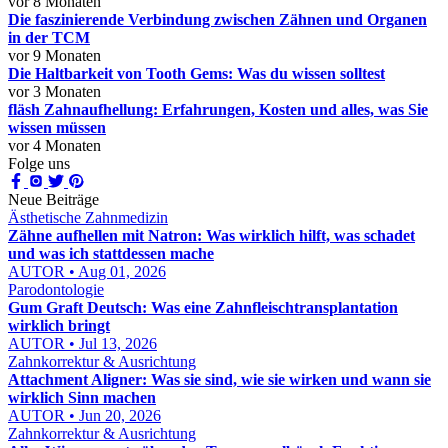
vor 8 Monaten
Die faszinierende Verbindung zwischen Zähnen und Organen
in der TCM
vor 9 Monaten
Die Haltbarkeit von Tooth Gems: Was du wissen solltest
vor 3 Monaten
fläsh Zahnaufhellung: Erfahrungen, Kosten und alles, was Sie
wissen müssen
vor 4 Monaten
Folge uns
Neue Beiträge
Ästhetische Zahnmedizin
Zähne aufhellen mit Natron: Was wirklich hilft, was schadet
und was ich stattdessen mache
AUTOR • Aug 01, 2026
Parodontologie
Gum Graft Deutsch: Was eine Zahnfleischtransplantation
wirklich bringt
AUTOR • Jul 13, 2026
Zahnkorrektur & Ausrichtung
Attachment Aligner: Was sie sind, wie sie wirken und wann sie
wirklich Sinn machen
AUTOR • Jun 20, 2026
Zahnkorrektur & Ausrichtung