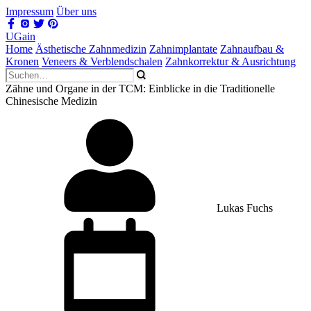
Impressum
Über uns
UGain
Home
Ästhetische Zahnmedizin
Zahnimplantate
Zahnaufbau &
Kronen
Veneers & Verblendschalen
Zahnkorrektur & Ausrichtung
Zähne und Organe in der TCM: Einblicke in die Traditionelle
Chinesische Medizin
Lukas Fuchs