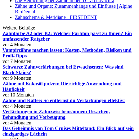
Die Betrachtung der Zähne in der TCM | novacura
Zähne und Organe: Zusammenhänge und Einflüsse | Alpine
BioDental
Zahnschema & Meridiane - FIRSTDENT
Weitere Beiträge
Zahnfarbe A2 oder B2: Welcher Farbton passt zu Ihnen? Ein
umfassender Ratgeber
vor 4 Monaten
Vampirzähne machen lassen: Kosten, Methoden, Risiken und
Profi-Tipps
vor 7 Monaten
Schwarze Zahnverfärbungen bei Erwachsenen: Was sind
Black Stains?
vor 9 Monaten
Zähne mit Kokosöl putzen: Die richtige Anwendung und
Häufigkeit
vor 10 Monaten
Zähne und Kaffee: So entfernst du Verfärbungen effektiv!
vor 4 Monaten
Verfärbungen in Zahnzwischenräumen: Ursachen,
Behandlung und Vorbeugung
vor 4 Monaten
Das Geheimnis von Tom Cruises Mitteltand: Ein Blick auf sein
einzigartiges Lächeln