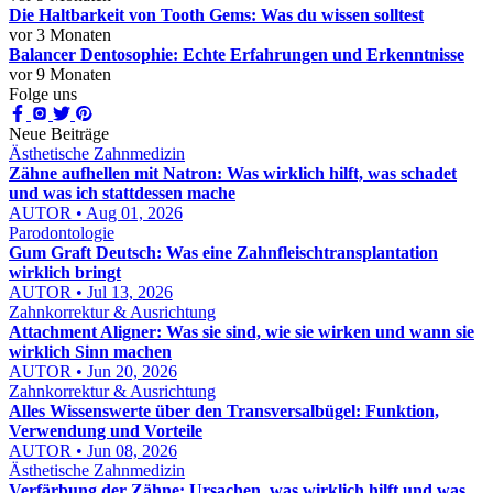
Die Haltbarkeit von Tooth Gems: Was du wissen solltest
vor 3 Monaten
Balancer Dentosophie: Echte Erfahrungen und Erkenntnisse
vor 9 Monaten
Folge uns
Neue Beiträge
Ästhetische Zahnmedizin
Zähne aufhellen mit Natron: Was wirklich hilft, was schadet
und was ich stattdessen mache
AUTOR • Aug 01, 2026
Parodontologie
Gum Graft Deutsch: Was eine Zahnfleischtransplantation
wirklich bringt
AUTOR • Jul 13, 2026
Zahnkorrektur & Ausrichtung
Attachment Aligner: Was sie sind, wie sie wirken und wann sie
wirklich Sinn machen
AUTOR • Jun 20, 2026
Zahnkorrektur & Ausrichtung
Alles Wissenswerte über den Transversalbügel: Funktion,
Verwendung und Vorteile
AUTOR • Jun 08, 2026
Ästhetische Zahnmedizin
Verfärbung der Zähne: Ursachen, was wirklich hilft und was