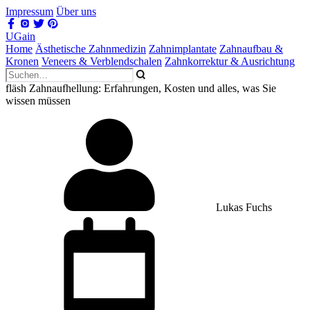
Impressum
Über uns
UGain
Home
Ästhetische Zahnmedizin
Zahnimplantate
Zahnaufbau &
Kronen
Veneers & Verblendschalen
Zahnkorrektur & Ausrichtung
fläsh Zahnaufhellung: Erfahrungen, Kosten und alles, was Sie
wissen müssen
Lukas Fuchs