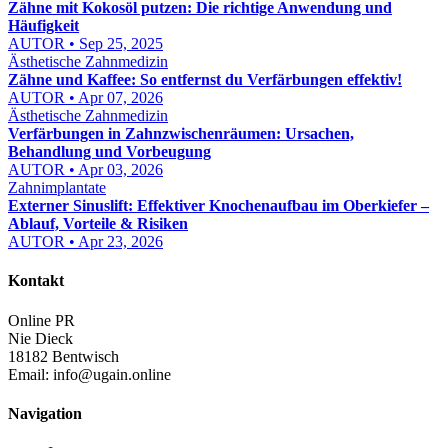
Zähne mit Kokosöl putzen: Die richtige Anwendung und
Häufigkeit
AUTOR • Sep 25, 2025
Ästhetische Zahnmedizin
Zähne und Kaffee: So entfernst du Verfärbungen effektiv!
AUTOR • Apr 07, 2026
Ästhetische Zahnmedizin
Verfärbungen in Zahnzwischenräumen: Ursachen,
Behandlung und Vorbeugung
AUTOR • Apr 03, 2026
Zahnimplantate
Externer Sinuslift: Effektiver Knochenaufbau im Oberkiefer –
Ablauf, Vorteile & Risiken
AUTOR • Apr 23, 2026
Kontakt
Online PR
Nie Dieck
18182 Bentwisch
Email:
info@ugain.online
Navigation