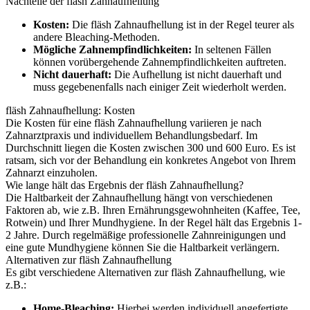
Nachteile der fläsh Zahnaufhellung
Kosten:
Die fläsh Zahnaufhellung ist in der Regel teurer als
andere Bleaching-Methoden.
Mögliche Zahnempfindlichkeiten:
In seltenen Fällen
können vorübergehende Zahnempfindlichkeiten auftreten.
Nicht dauerhaft:
Die Aufhellung ist nicht dauerhaft und
muss gegebenenfalls nach einiger Zeit wiederholt werden.
fläsh Zahnaufhellung: Kosten
Die Kosten für eine fläsh Zahnaufhellung variieren je nach
Zahnarztpraxis und individuellem Behandlungsbedarf. Im
Durchschnitt liegen die Kosten zwischen 300 und 600 Euro. Es ist
ratsam, sich vor der Behandlung ein konkretes Angebot von Ihrem
Zahnarzt einzuholen.
Wie lange hält das Ergebnis der fläsh Zahnaufhellung?
Die Haltbarkeit der Zahnaufhellung hängt von verschiedenen
Faktoren ab, wie z.B. Ihren Ernährungsgewohnheiten (Kaffee, Tee,
Rotwein) und Ihrer Mundhygiene. In der Regel hält das Ergebnis 1-
2 Jahre. Durch regelmäßige professionelle Zahnreinigungen und
eine gute Mundhygiene können Sie die Haltbarkeit verlängern.
Alternativen zur fläsh Zahnaufhellung
Es gibt verschiedene Alternativen zur fläsh Zahnaufhellung, wie
z.B.:
Home-Bleaching:
Hierbei werden individuell angefertigte