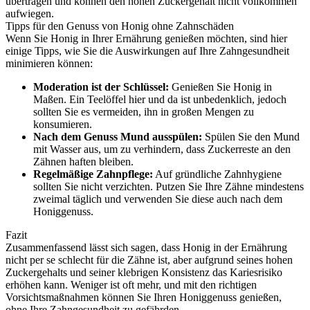
übertragen und können den hohen Zuckergehalt nicht vollkommen
aufwiegen.
Tipps für den Genuss von Honig ohne Zahnschäden
Wenn Sie Honig in Ihrer Ernährung genießen möchten, sind hier
einige Tipps, wie Sie die Auswirkungen auf Ihre Zahngesundheit
minimieren können:
Moderation ist der Schlüssel:
Genießen Sie Honig in
Maßen. Ein Teelöffel hier und da ist unbedenklich, jedoch
sollten Sie es vermeiden, ihn in großen Mengen zu
konsumieren.
Nach dem Genuss Mund ausspülen:
Spülen Sie den Mund
mit Wasser aus, um zu verhindern, dass Zuckerreste an den
Zähnen haften bleiben.
Regelmäßige Zahnpflege:
Auf gründliche Zahnhygiene
sollten Sie nicht verzichten. Putzen Sie Ihre Zähne mindestens
zweimal täglich und verwenden Sie diese auch nach dem
Honiggenuss.
Fazit
Zusammenfassend lässt sich sagen, dass Honig in der Ernährung
nicht per se schlecht für die Zähne ist, aber aufgrund seines hohen
Zuckergehalts und seiner klebrigen Konsistenz das Kariesrisiko
erhöhen kann. Weniger ist oft mehr, und mit den richtigen
Vorsichtsmaßnahmen können Sie Ihren Honiggenuss genießen,
ohne Ihre Zahngesundheit zu gefährden.