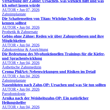
Verfärbung der Zähne: Ursachen, was wirklich hilft und was
ich sofort lassen würde
AUTOR • Jun 07, 2026
Zahnimplantate
Die Schattenseiten von Titan: Wichtige Nachteile, die Du
kennen solltest
AUTOR • Jun 04, 2026
Prothetik & Zahnersatz
Gebiss ohne Zähne: Reden wir über Zahnprothesen und ihre
Möglichkeiten
AUTOR • Jun 04, 2026
Zahnkorrektur & Ausrichtung
Die Bedeutung des Myofunktionellen Trainings für die Kiefer-
und Sprachentwicklung
AUTOR • Jun 04, 2026
Ästhetische Zahnmedizin
Croma PhilArt: Nebenwirkungen und Risiken im Detail
AUTOR • Jun 04, 2026
Zahnimplantate
Nasenbluten nach Zahn-OP: Ursachen und was Sie tun sollten
AUTOR • Jun 04, 2026
Parodontologie
Arnika nach der Weisheitszahn-OP: Ein natürlicher
Heilungshelfer
AUTOR • Jun 04, 2026