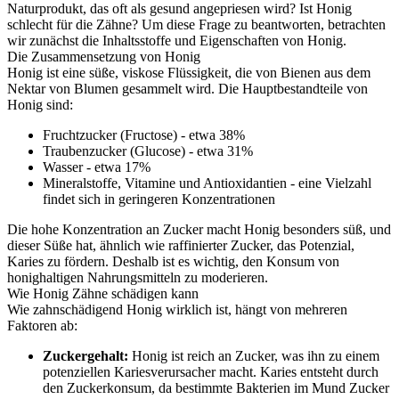
Naturprodukt, das oft als gesund angepriesen wird? Ist Honig
schlecht für die Zähne? Um diese Frage zu beantworten, betrachten
wir zunächst die Inhaltsstoffe und Eigenschaften von Honig.
Die Zusammensetzung von Honig
Honig ist eine süße, viskose Flüssigkeit, die von Bienen aus dem
Nektar von Blumen gesammelt wird. Die Hauptbestandteile von
Honig sind:
Fruchtzucker (Fructose) - etwa 38%
Traubenzucker (Glucose) - etwa 31%
Wasser - etwa 17%
Mineralstoffe, Vitamine und Antioxidantien - eine Vielzahl
findet sich in geringeren Konzentrationen
Die hohe Konzentration an Zucker macht Honig besonders süß, und
dieser Süße hat, ähnlich wie raffinierter Zucker, das Potenzial,
Karies zu fördern. Deshalb ist es wichtig, den Konsum von
honighaltigen Nahrungsmitteln zu moderieren.
Wie Honig Zähne schädigen kann
Wie zahnschädigend Honig wirklich ist, hängt von mehreren
Faktoren ab:
Zuckergehalt:
Honig ist reich an Zucker, was ihn zu einem
potenziellen Kariesverursacher macht. Karies entsteht durch
den Zuckerkonsum, da bestimmte Bakterien im Mund Zucker