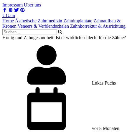
Impressum
Über uns
UGain
Home
Ästhetische Zahnmedizin
Zahnimplantate
Zahnaufbau &
Kronen
Veneers & Verblendschalen
Zahnkorrektur & Ausrichtung
Honig und Zahngesundheit: Ist er wirklich schlecht für die Zähne?
Lukas Fuchs
vor 8 Monaten