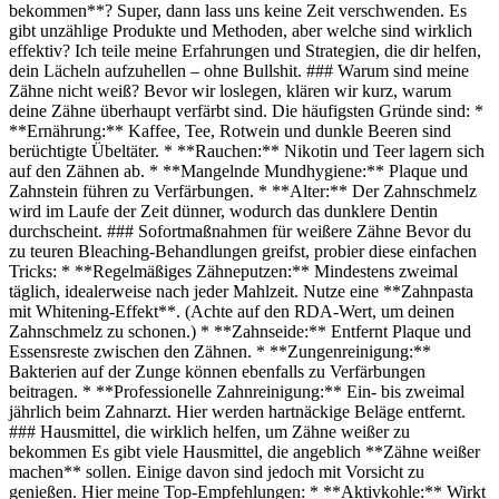
bekommen**? Super, dann lass uns keine Zeit verschwenden. Es
gibt unzählige Produkte und Methoden, aber welche sind wirklich
effektiv? Ich teile meine Erfahrungen und Strategien, die dir helfen,
dein Lächeln aufzuhellen – ohne Bullshit. ### Warum sind meine
Zähne nicht weiß? Bevor wir loslegen, klären wir kurz, warum
deine Zähne überhaupt verfärbt sind. Die häufigsten Gründe sind: *
**Ernährung:** Kaffee, Tee, Rotwein und dunkle Beeren sind
berüchtigte Übeltäter. * **Rauchen:** Nikotin und Teer lagern sich
auf den Zähnen ab. * **Mangelnde Mundhygiene:** Plaque und
Zahnstein führen zu Verfärbungen. * **Alter:** Der Zahnschmelz
wird im Laufe der Zeit dünner, wodurch das dunklere Dentin
durchscheint. ### Sofortmaßnahmen für weißere Zähne Bevor du
zu teuren Bleaching-Behandlungen greifst, probier diese einfachen
Tricks: * **Regelmäßiges Zähneputzen:** Mindestens zweimal
täglich, idealerweise nach jeder Mahlzeit. Nutze eine **Zahnpasta
mit Whitening-Effekt**. (Achte auf den RDA-Wert, um deinen
Zahnschmelz zu schonen.) * **Zahnseide:** Entfernt Plaque und
Essensreste zwischen den Zähnen. * **Zungenreinigung:**
Bakterien auf der Zunge können ebenfalls zu Verfärbungen
beitragen. * **Professionelle Zahnreinigung:** Ein- bis zweimal
jährlich beim Zahnarzt. Hier werden hartnäckige Beläge entfernt.
### Hausmittel, die wirklich helfen, um Zähne weißer zu
bekommen Es gibt viele Hausmittel, die angeblich **Zähne weißer
machen** sollen. Einige davon sind jedoch mit Vorsicht zu
genießen. Hier meine Top-Empfehlungen: * **Aktivkohle:** Wirkt