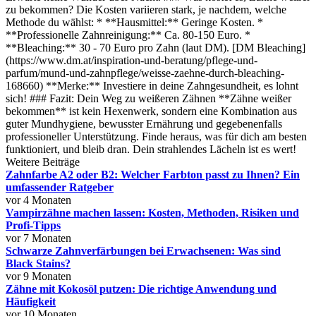
zu bekommen? Die Kosten variieren stark, je nachdem, welche
Methode du wählst: * **Hausmittel:** Geringe Kosten. *
**Professionelle Zahnreinigung:** Ca. 80-150 Euro. *
**Bleaching:** 30 - 70 Euro pro Zahn (laut DM). [DM Bleaching]
(https://www.dm.at/inspiration-und-beratung/pflege-und-
parfum/mund-und-zahnpflege/weisse-zaehne-durch-bleaching-
168660) **Merke:** Investiere in deine Zahngesundheit, es lohnt
sich! ### Fazit: Dein Weg zu weißeren Zähnen **Zähne weißer
bekommen** ist kein Hexenwerk, sondern eine Kombination aus
guter Mundhygiene, bewusster Ernährung und gegebenenfalls
professioneller Unterstützung. Finde heraus, was für dich am besten
funktioniert, und bleib dran. Dein strahlendes Lächeln ist es wert!
Weitere Beiträge
Zahnfarbe A2 oder B2: Welcher Farbton passt zu Ihnen? Ein
umfassender Ratgeber
vor 4 Monaten
Vampirzähne machen lassen: Kosten, Methoden, Risiken und
Profi-Tipps
vor 7 Monaten
Schwarze Zahnverfärbungen bei Erwachsenen: Was sind
Black Stains?
vor 9 Monaten
Zähne mit Kokosöl putzen: Die richtige Anwendung und
Häufigkeit
vor 10 Monaten