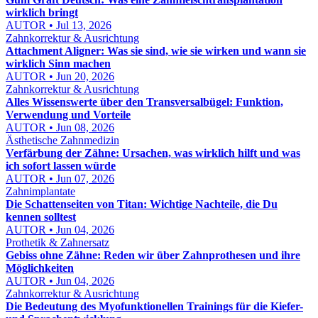
wirklich bringt
AUTOR • Jul 13, 2026
Zahnkorrektur & Ausrichtung
Attachment Aligner: Was sie sind, wie sie wirken und wann sie
wirklich Sinn machen
AUTOR • Jun 20, 2026
Zahnkorrektur & Ausrichtung
Alles Wissenswerte über den Transversalbügel: Funktion,
Verwendung und Vorteile
AUTOR • Jun 08, 2026
Ästhetische Zahnmedizin
Verfärbung der Zähne: Ursachen, was wirklich hilft und was
ich sofort lassen würde
AUTOR • Jun 07, 2026
Zahnimplantate
Die Schattenseiten von Titan: Wichtige Nachteile, die Du
kennen solltest
AUTOR • Jun 04, 2026
Prothetik & Zahnersatz
Gebiss ohne Zähne: Reden wir über Zahnprothesen und ihre
Möglichkeiten
AUTOR • Jun 04, 2026
Zahnkorrektur & Ausrichtung
Die Bedeutung des Myofunktionellen Trainings für die Kiefer-