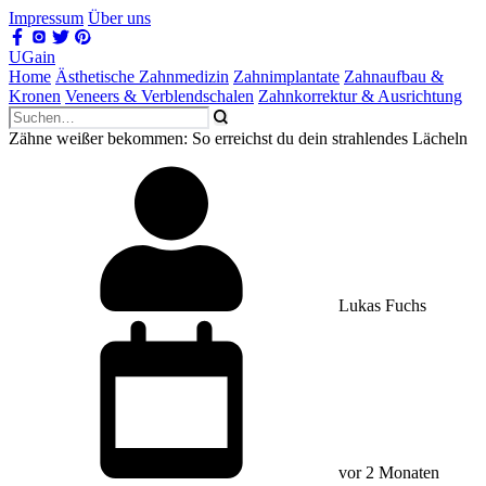
Impressum
Über uns
UGain
Home
Ästhetische Zahnmedizin
Zahnimplantate
Zahnaufbau &
Kronen
Veneers & Verblendschalen
Zahnkorrektur & Ausrichtung
Zähne weißer bekommen: So erreichst du dein strahlendes Lächeln
Lukas Fuchs
vor 2 Monaten