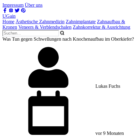
Impressum
Über uns
UGain
Home
Ästhetische Zahnmedizin
Zahnimplantate
Zahnaufbau &
Kronen
Veneers & Verblendschalen
Zahnkorrektur & Ausrichtung
Was Tun gegen Schwellungen nach Knochenaufbau im Oberkiefer?
Lukas Fuchs
vor 9 Monaten