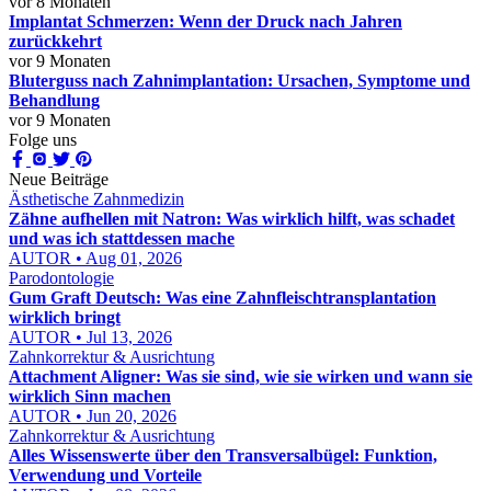
vor 8 Monaten
Implantat Schmerzen: Wenn der Druck nach Jahren
zurückkehrt
vor 9 Monaten
Bluterguss nach Zahnimplantation: Ursachen, Symptome und
Behandlung
vor 9 Monaten
Folge uns
Neue Beiträge
Ästhetische Zahnmedizin
Zähne aufhellen mit Natron: Was wirklich hilft, was schadet
und was ich stattdessen mache
AUTOR • Aug 01, 2026
Parodontologie
Gum Graft Deutsch: Was eine Zahnfleischtransplantation
wirklich bringt
AUTOR • Jul 13, 2026
Zahnkorrektur & Ausrichtung
Attachment Aligner: Was sie sind, wie sie wirken und wann sie
wirklich Sinn machen
AUTOR • Jun 20, 2026
Zahnkorrektur & Ausrichtung
Alles Wissenswerte über den Transversalbügel: Funktion,
Verwendung und Vorteile