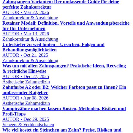
Zahnspangen Varianten: Der umfassende Guide für deine
perfekte Zahnkorrektur
AUTOR • Mar 22, 2026
Zahnkorrektur & Ausrichtung
Retainer Modell: Definition, Vorteile und Anwendungsbereiche
für Ihr Unternehmen
AUTOR • Mar 13, 2026
Zahnkorrektur & Ausrichtung
Unterkiefer zu weit hinten – Ursachen, Folgen und
Behandlungsmöglichkeiten
AUTOR • Oct 21, 2025
Zahnkorrektur & Ausrichtung
Was tun mit alten Zahnspangen? Praktische Ideen, Recycling
& rechtliche Hinweise
AUTOR • Dec 27, 2025
Ästhetische Zahnmedizin
Zahnfarbe A2 oder B2: Welcher Farbton passt zu Ihnen? Ein
umfassender Ratgeber
AUTOR • Apr 08, 2026
Ästhetische Zahnmedizin
Vampirzähne machen lassen: Kosten, Methoden, Risiken und
Profi-Tipps
AUTOR • Dec 29, 2025
Veneers & Verblendschalen
Wie viel kostet ein Steinchen am Zahn? Preise, Risiken und