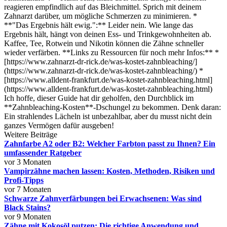
reagieren empfindlich auf das Bleichmittel. Sprich mit deinem
Zahnarzt darüber, um mögliche Schmerzen zu minimieren. *
**"Das Ergebnis hält ewig.":** Leider nein. Wie lange das
Ergebnis hält, hängt von deinen Ess- und Trinkgewohnheiten ab.
Kaffee, Tee, Rotwein und Nikotin können die Zähne schneller
wieder verfärben. **Links zu Ressourcen für noch mehr Infos:** *
[https://www.zahnarzt-dr-rick.de/was-kostet-zahnbleaching/]
(https://www.zahnarzt-dr-rick.de/was-kostet-zahnbleaching/) *
[https://www.alldent-frankfurt.de/was-kostet-zahnbleaching.html]
(https://www.alldent-frankfurt.de/was-kostet-zahnbleaching.html)
Ich hoffe, dieser Guide hat dir geholfen, den Durchblick im
**Zahnbleaching-Kosten**-Dschungel zu bekommen. Denk daran:
Ein strahlendes Lächeln ist unbezahlbar, aber du musst nicht dein
ganzes Vermögen dafür ausgeben!
Weitere Beiträge
Zahnfarbe A2 oder B2: Welcher Farbton passt zu Ihnen? Ein
umfassender Ratgeber
vor 3 Monaten
Vampirzähne machen lassen: Kosten, Methoden, Risiken und
Profi-Tipps
vor 7 Monaten
Schwarze Zahnverfärbungen bei Erwachsenen: Was sind
Black Stains?
vor 9 Monaten
Zähne mit Kokosöl putzen: Die richtige Anwendung und