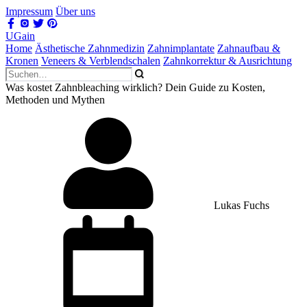
Impressum
Über uns
UGain
Home
Ästhetische Zahnmedizin
Zahnimplantate
Zahnaufbau &
Kronen
Veneers & Verblendschalen
Zahnkorrektur & Ausrichtung
Was kostet Zahnbleaching wirklich? Dein Guide zu Kosten,
Methoden und Mythen
Lukas Fuchs