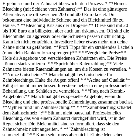
Ergebnisse und der Zahnarzt überwacht den Prozess. * **Home-
Bleaching (mit Schiene vom Zahnarzt):** Das ist eine günstigere
Alternative, die oft zwischen 200 und 400 Euro kostet. Du
bekommst eine individuelle Schiene und ein Bleichmittel für zu
Hause. * **Bleaching-Kits aus der Drogerie:** Diese sind mit 20
bis 100 Euro am billigsten, aber auch am riskantesten. Oft sind die
Bleichmittel zu aggressiv oder die Schienen passen nicht richtig.
Kann ich nicht empfehlen. Investiere lieber etwas mehr, um deine
Zähne nicht zu gefährden. **Profi-Tipps für ein strahlendes Lächeln
(ohne dein Bankkonto zu sprengen):** * **Vergleiche Preise:**
Hole dir Angebote von verschiedenen Zahnärzten ein. Die Preise
können stark variieren. * **Sprich über Ratenzahlung:** Viele
Zahnärzte bieten Ratenzahlungen an, um die Kosten zu verteilen. *
**Nutze Gutscheine:** Manchmal gibt es Gutscheine für
Zahnbleachings. Halte die Augen offen! * **Achte auf Qualität:**
Billig ist nicht immer besser. Investiere lieber in eine professionelle
Behandlung, um Schäden zu vermeiden. * **Frag nach Kombi-
Angeboten:** Manchmal gibt es spezielle Angebote, wenn du
Bleaching und eine professionelle Zahnreinigung zusammen buchst.
**Mythen rund um Zahnbleaching:** * **"Zahnbleaching schadet
dem Zahnschmelz.":** Stimmt nicht pauschal. Professionelles
Bleaching, das von einem Zahnarzt durchgeführt wird, ist in der
Regel sicher. Die Bleichmittel sind so formuliert, dass sie den
Zahnschmelz nicht angreifen. * **"Zahnbleaching ist
schmerzhaft.":** Kann sein, muss aber nicht. Einige Menschen