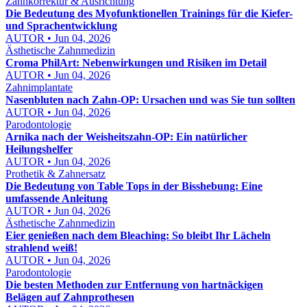
Zahnkorrektur & Ausrichtung
Die Bedeutung des Myofunktionellen Trainings für die Kiefer-
und Sprachentwicklung
AUTOR • Jun 04, 2026
Ästhetische Zahnmedizin
Croma PhilArt: Nebenwirkungen und Risiken im Detail
AUTOR • Jun 04, 2026
Zahnimplantate
Nasenbluten nach Zahn-OP: Ursachen und was Sie tun sollten
AUTOR • Jun 04, 2026
Parodontologie
Arnika nach der Weisheitszahn-OP: Ein natürlicher
Heilungshelfer
AUTOR • Jun 04, 2026
Prothetik & Zahnersatz
Die Bedeutung von Table Tops in der Bisshebung: Eine
umfassende Anleitung
AUTOR • Jun 04, 2026
Ästhetische Zahnmedizin
Eier genießen nach dem Bleaching: So bleibt Ihr Lächeln
strahlend weiß!
AUTOR • Jun 04, 2026
Parodontologie
Die besten Methoden zur Entfernung von hartnäckigen
Belägen auf Zahnprothesen