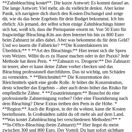
**Zahnbleaching kostet**. Die kurze Antwort: Es kommt darauf an.
Die lange Antwort: Viel mehr, als du vielleicht denkst. Aber keine
Panik, ich navigiere dich durch den Kosten-Dschungel und zeige
dir, wie du das beste Ergebnis für dein Budget bekommst. Ich bin
ehrlich: Als jemand, der selbst schon einige Zahnbleachings hinter
sich hat, weiß ich, dass die Preisspanne enorm ist. Von 50 Euro für
fragwürdige Bleaching-Kits aus dem Internet bis hin zu 800 Euro
beim Zahnarzt ist alles dabei. Aber was bekommst du für dein Geld?
Und wo lauern die Fallstricke? **Die Kostenfaktoren im
Überblick:** * **Art des Bleachings:** Hier trennt sich die Spreu
vom Weizen. Willst du es zu Hause machen oder in der Praxis? Jede
Methode hat ihren Preis. * **Zahnarzt vs. Drogerie:** Der Zahnarzt
ist teurer, aber er kann deine Zähne vorher checken und das
Bleaching professionell durchführen. Das ist wichtig, um Schäden
zu vermeiden. * **Bleichmittel:** Die Konzentration des
Bleichmittels spielt eine große Rolle. Je höher die Konzentration,
desto schneller das Ergebnis – aber auch desto höher das Risiko für
empfindliche Zähne. * **Zusatzleistungen:** Brauchst du eine
professionelle Zahnreinigung vorher? Oder eine Fluoridierung nach
dem Bleaching? Diese Extras treiben den Preis in die Höhe. *
**Region:** Auch die Region, in der du wohnst, kann die Kosten
beeinflussen. In Großstädten zahlst du oft mehr als auf dem Land.
**Was kostet Zahnbleaching bei verschiedenen Methoden?** *
**In-Office-Bleaching (beim Zahnarzt):** Hier liegst du meist
zwischen 300 und 800 Euro. Der Vorteil: Du hast sofort sichtbare