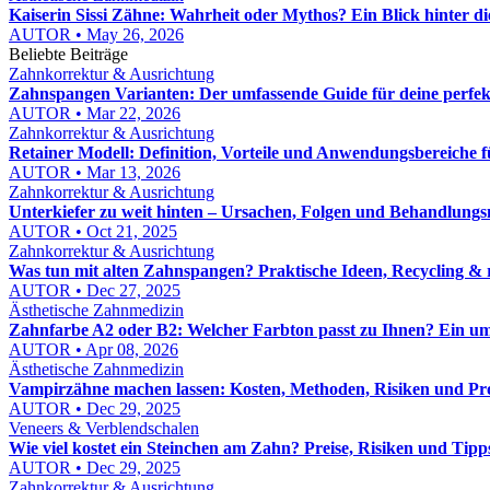
Kaiserin Sissi Zähne: Wahrheit oder Mythos? Ein Blick hinter d
AUTOR • May 26, 2026
Beliebte Beiträge
Zahnkorrektur & Ausrichtung
Zahnspangen Varianten: Der umfassende Guide für deine perfe
AUTOR • Mar 22, 2026
Zahnkorrektur & Ausrichtung
Retainer Modell: Definition, Vorteile und Anwendungsbereiche 
AUTOR • Mar 13, 2026
Zahnkorrektur & Ausrichtung
Unterkiefer zu weit hinten – Ursachen, Folgen und Behandlungs
AUTOR • Oct 21, 2025
Zahnkorrektur & Ausrichtung
Was tun mit alten Zahnspangen? Praktische Ideen, Recycling & 
AUTOR • Dec 27, 2025
Ästhetische Zahnmedizin
Zahnfarbe A2 oder B2: Welcher Farbton passt zu Ihnen? Ein u
AUTOR • Apr 08, 2026
Ästhetische Zahnmedizin
Vampirzähne machen lassen: Kosten, Methoden, Risiken und Pro
AUTOR • Dec 29, 2025
Veneers & Verblendschalen
Wie viel kostet ein Steinchen am Zahn? Preise, Risiken und Tipp
AUTOR • Dec 29, 2025
Zahnkorrektur & Ausrichtung