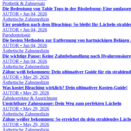
Prothetik & Zahnersatz
Die Bedeutung von Table Tops in der Bisshebung: Eine umfasse
AUTOR • Jun 04, 2026
Ästhetische Zahnmedizin
Eier genießen nach dem Bleaching: So bleibt Ihr Lächeln strahl
AUTOR • Jun 04, 2026
Parodontologie
Die besten Methoden zur Entfernung von hartnäckigen Belägen
AUTOR • Jun 04, 2026
Ästhetische Zahnmedizin
Die wichtige Pause: Keine Zahnbehandlung nach Hyaluronsäure
AUTOR • Jun 04, 2026
Ästhetische Zahnmedizin
Zähne weiß bekommen: Dein ultimativer Guide für ein strahlend
AUTOR • May 29, 2026
Ästhetische Zahnmedizin
Was kostet Bleaching wirklich? Dein ultimativer Kosten-Guide!
AUTOR • May 29, 2026
Zahnkorrektur & Ausrichtung
Unsichtbare Zahnspange: Dein Weg zum perfekten Lächeln
AUTOR • May 29, 2026
Ästhetische Zahnmedizin
Zähne weißer bekommen: So erreichst du dein strahlendes Läch
AUTOR • May 29, 2026
Ästhetische Zahnmedizin