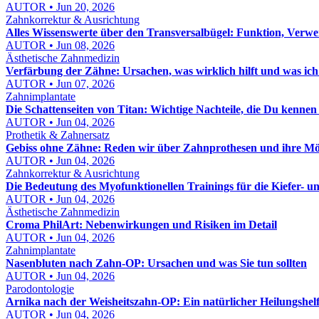
AUTOR • Jun 20, 2026
Zahnkorrektur & Ausrichtung
Alles Wissenswerte über den Transversalbügel: Funktion, Verw
AUTOR • Jun 08, 2026
Ästhetische Zahnmedizin
Verfärbung der Zähne: Ursachen, was wirklich hilft und was ich
AUTOR • Jun 07, 2026
Zahnimplantate
Die Schattenseiten von Titan: Wichtige Nachteile, die Du kennen s
AUTOR • Jun 04, 2026
Prothetik & Zahnersatz
Gebiss ohne Zähne: Reden wir über Zahnprothesen und ihre Mö
AUTOR • Jun 04, 2026
Zahnkorrektur & Ausrichtung
Die Bedeutung des Myofunktionellen Trainings für die Kiefer- 
AUTOR • Jun 04, 2026
Ästhetische Zahnmedizin
Croma PhilArt: Nebenwirkungen und Risiken im Detail
AUTOR • Jun 04, 2026
Zahnimplantate
Nasenbluten nach Zahn-OP: Ursachen und was Sie tun sollten
AUTOR • Jun 04, 2026
Parodontologie
Arnika nach der Weisheitszahn-OP: Ein natürlicher Heilungshel
AUTOR • Jun 04, 2026