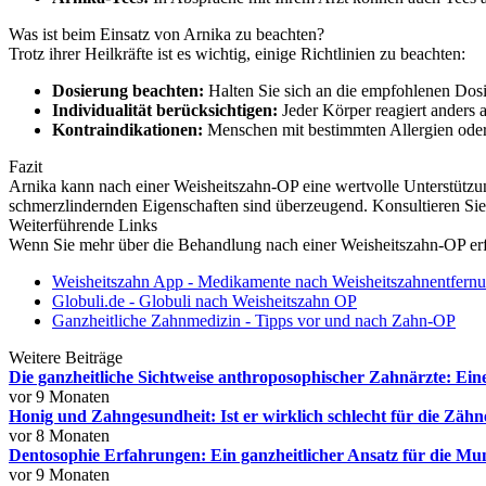
Was ist beim Einsatz von Arnika zu beachten?
Trotz ihrer Heilkräfte ist es wichtig, einige Richtlinien zu beachten:
Dosierung beachten:
Halten Sie sich an die empfohlenen Dos
Individualität berücksichtigen:
Jeder Körper reagiert anders a
Kontraindikationen:
Menschen mit bestimmten Allergien oder
Fazit
Arnika kann nach einer Weisheitszahn-OP eine wertvolle Unterstützu
schmerzlindernden Eigenschaften sind überzeugend. Konsultieren Sie j
Weiterführende Links
Wenn Sie mehr über die Behandlung nach einer Weisheitszahn-OP erf
Weisheitszahn App - Medikamente nach Weisheitszahnentfern
Globuli.de - Globuli nach Weisheitszahn OP
Ganzheitliche Zahnmedizin - Tipps vor und nach Zahn-OP
Weitere Beiträge
Die ganzheitliche Sichtweise anthroposophischer Zahnärzte: Ein
vor 9 Monaten
Honig und Zahngesundheit: Ist er wirklich schlecht für die Zähn
vor 8 Monaten
Dentosophie Erfahrungen: Ein ganzheitlicher Ansatz für die M
vor 9 Monaten