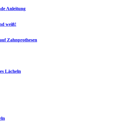
nde Anleitung
end weiß!
 auf Zahnprothesen
es Lächeln
eln