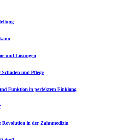
tellung
 kann
me und Lösungen
r Schäden und Pflege
und Funktion in perfektem Einklang
?
e Revolution in der Zahnmedizin
Stains?