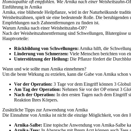
Homöopathie oft empfohlen. Wie Arnika nach einer Weisheitszahn-OP 
Einführung in Arnika
Arnika, eine blühende Heilpflanze, wird in der Naturheilkunde tradi
Weisheitszähnen, spielt sie eine bedeutende Rolle. Die beruhigende
Empfehlungen nach Zahnentfernungen zu finden ist.
Warum Arnika nach einer Weisheitszahn-OP?
Nach der Weisheitszahnentfernung sind Schwellungen, Blutergüsse und
Hauptvorteile:
Rückbildung von Schwellungen:
Arnika hilft, die Schwellun
Linderung von Schmerzen:
Viele Menschen berichten von ei
Unterstützung der Heilung:
Die Pflanze fördert die Durchblu
Wann und wie sollte man Arnika einnehmen?
Um die beste Wirkung zu erzielen, kann die Gabe von Arnika schon 
Vor der Operation:
3 Tage vor dem Eingriff können 3 Globu
Am Tag der Operation:
Nehmen Sie vor der OP erneut 3 Glob
Nach der Operation:
In den ersten Tagen nach dem Eingriff si
Reaktion Ihres Körpers.
Zusätzliche Tipps zur Anwendung von Arnika
Die Einnahme von Arnika ist nicht die einzige Möglichkeit, von den H
Arnika-Salbe:
Eine topische Anwendung von Arnika-Salbe kan
Arnika-Tees:
In Absprache mit Ihrem Arzt können auch Tees a