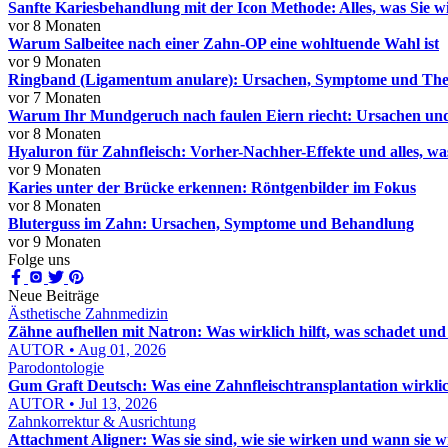
Sanfte Kariesbehandlung mit der Icon Methode: Alles, was Sie w
vor 8 Monaten
Warum Salbeitee nach einer Zahn-OP eine wohltuende Wahl ist
vor 9 Monaten
Ringband (Ligamentum anulare): Ursachen, Symptome und The
vor 7 Monaten
Warum Ihr Mundgeruch nach faulen Eiern riecht: Ursachen un
vor 8 Monaten
Hyaluron für Zahnfleisch: Vorher-Nachher-Effekte und alles, wa
vor 9 Monaten
Karies unter der Brücke erkennen: Röntgenbilder im Fokus
vor 8 Monaten
Bluterguss im Zahn: Ursachen, Symptome und Behandlung
vor 9 Monaten
Folge uns
Neue Beiträge
Ästhetische Zahnmedizin
Zähne aufhellen mit Natron: Was wirklich hilft, was schadet und
AUTOR • Aug 01, 2026
Parodontologie
Gum Graft Deutsch: Was eine Zahnfleischtransplantation wirklic
AUTOR • Jul 13, 2026
Zahnkorrektur & Ausrichtung
Attachment Aligner: Was sie sind, wie sie wirken und wann sie 