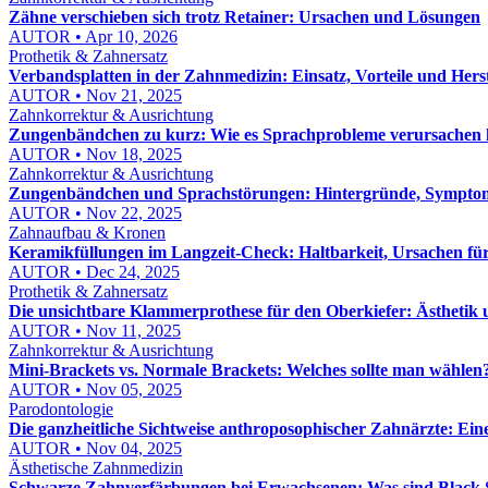
Zähne verschieben sich trotz Retainer: Ursachen und Lösungen
AUTOR • Apr 10, 2026
Prothetik & Zahnersatz
Verbandsplatten in der Zahnmedizin: Einsatz, Vorteile und Hers
AUTOR • Nov 21, 2025
Zahnkorrektur & Ausrichtung
Zungenbändchen zu kurz: Wie es Sprachprobleme verursachen
AUTOR • Nov 18, 2025
Zahnkorrektur & Ausrichtung
Zungenbändchen und Sprachstörungen: Hintergründe, Sympto
AUTOR • Nov 22, 2025
Zahnaufbau & Kronen
Keramikfüllungen im Langzeit-Check: Haltbarkeit, Ursachen fü
AUTOR • Dec 24, 2025
Prothetik & Zahnersatz
Die unsichtbare Klammerprothese für den Oberkiefer: Ästhetik 
AUTOR • Nov 11, 2025
Zahnkorrektur & Ausrichtung
Mini-Brackets vs. Normale Brackets: Welches sollte man wählen
AUTOR • Nov 05, 2025
Parodontologie
Die ganzheitliche Sichtweise anthroposophischer Zahnärzte: Ein
AUTOR • Nov 04, 2025
Ästhetische Zahnmedizin
Schwarze Zahnverfärbungen bei Erwachsenen: Was sind Black 