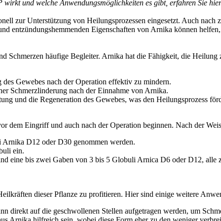
wirkt und welche Anwendungsmöglichkeiten es gibt, erfahren Sie hier
tionell zur Unterstützung von Heilungsprozessen eingesetzt. Auch nach
n und entzündungshemmenden Eigenschaften von Arnika können helfen, 
 Schmerzen häufige Begleiter. Arnika hat die Fähigkeit, die Heilung 
g des Gewebes nach der Operation effektiv zu mindern.
ner Schmerzlinderung nach der Einnahme von Arnika.
tung und die Regeneration des Gewebes, was den Heilungsprozess förd
vor dem Eingriff und auch nach der Operation beginnen. Nach der Wei
li Arnika D12 oder D30 genommen werden.
uli ein.
nd eine bis zwei Gaben von 3 bis 5 Globuli Arnica D6 oder D12, alle zw
eilkräften dieser Pflanze zu profitieren. Hier sind einige weitere An
n direkt auf die geschwollenen Stellen aufgetragen werden, um Schm
us Arnika hilfreich sein, wobei diese Form eher zu den weniger verbr