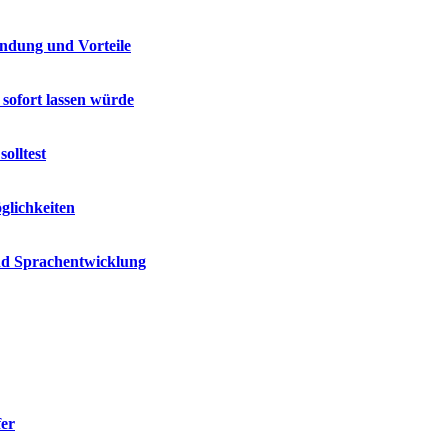
endung und Vorteile
 sofort lassen würde
olltest
glichkeiten
und Sprachentwicklung
fer