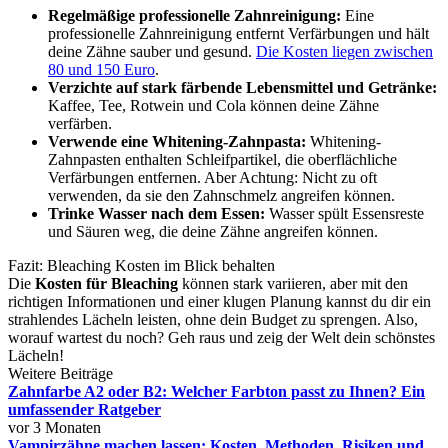
Regelmäßige professionelle Zahnreinigung:
Eine
professionelle Zahnreinigung entfernt Verfärbungen und hält
deine Zähne sauber und gesund.
Die Kosten liegen zwischen
80 und 150 Euro
.
Verzichte auf stark färbende Lebensmittel und Getränke:
Kaffee, Tee, Rotwein und Cola können deine Zähne
verfärben.
Verwende eine Whitening-Zahnpasta:
Whitening-
Zahnpasten enthalten Schleifpartikel, die oberflächliche
Verfärbungen entfernen. Aber Achtung: Nicht zu oft
verwenden, da sie den Zahnschmelz angreifen können.
Trinke Wasser nach dem Essen:
Wasser spült Essensreste
und Säuren weg, die deine Zähne angreifen können.
Fazit: Bleaching Kosten im Blick behalten
Die
Kosten für Bleaching
können stark variieren, aber mit den
richtigen Informationen und einer klugen Planung kannst du dir ein
strahlendes Lächeln leisten, ohne dein Budget zu sprengen. Also,
worauf wartest du noch? Geh raus und zeig der Welt dein schönstes
Lächeln!
Weitere Beiträge
Zahnfarbe A2 oder B2: Welcher Farbton passt zu Ihnen? Ein
umfassender Ratgeber
vor 3 Monaten
Vampirzähne machen lassen: Kosten, Methoden, Risiken und