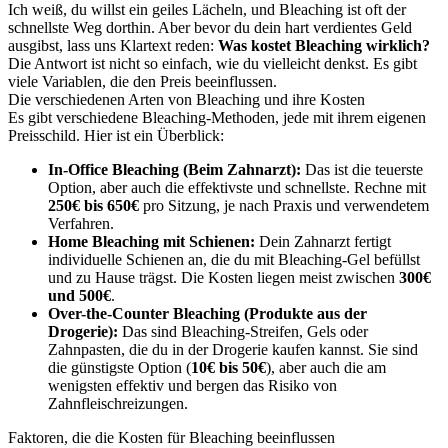
Ich weiß, du willst ein geiles Lächeln, und Bleaching ist oft der
schnellste Weg dorthin. Aber bevor du dein hart verdientes Geld
ausgibst, lass uns Klartext reden:
Was kostet Bleaching wirklich?
Die Antwort ist nicht so einfach, wie du vielleicht denkst. Es gibt
viele Variablen, die den Preis beeinflussen.
Die verschiedenen Arten von Bleaching und ihre Kosten
Es gibt verschiedene Bleaching-Methoden, jede mit ihrem eigenen
Preisschild. Hier ist ein Überblick:
In-Office Bleaching (Beim Zahnarzt):
Das ist die teuerste
Option, aber auch die effektivste und schnellste. Rechne mit
250€ bis 650€
pro Sitzung, je nach Praxis und verwendetem
Verfahren.
Home Bleaching mit Schienen:
Dein Zahnarzt fertigt
individuelle Schienen an, die du mit Bleaching-Gel befüllst
und zu Hause trägst. Die Kosten liegen meist zwischen
300€
und 500€
.
Over-the-Counter Bleaching (Produkte aus der
Drogerie):
Das sind Bleaching-Streifen, Gels oder
Zahnpasten, die du in der Drogerie kaufen kannst. Sie sind
die günstigste Option (
10€ bis 50€
), aber auch die am
wenigsten effektiv und bergen das Risiko von
Zahnfleischreizungen.
Faktoren, die die Kosten für Bleaching beeinflussen