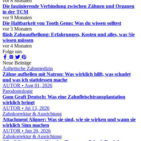
vor 8 Monaten
Die faszinierende Verbindung zwischen Zähnen und Organen
in der TCM
vor 9 Monaten
Die Haltbarkeit von Tooth Gems: Was du wissen solltest
vor 3 Monaten
fläsh Zahnaufhellung: Erfahrungen, Kosten und alles, was Sie
wissen müssen
vor 4 Monaten
Folge uns
Neue Beiträge
Ästhetische Zahnmedizin
Zähne aufhellen mit Natron: Was wirklich hilft, was schadet
und was ich stattdessen mache
AUTOR • Aug 01, 2026
Parodontologie
Gum Graft Deutsch: Was eine Zahnfleischtransplantation
wirklich bringt
AUTOR • Jul 13, 2026
Zahnkorrektur & Ausrichtung
Attachment Aligner: Was sie sind, wie sie wirken und wann sie
wirklich Sinn machen
AUTOR • Jun 20, 2026
Zahnkorrektur & Ausrichtung