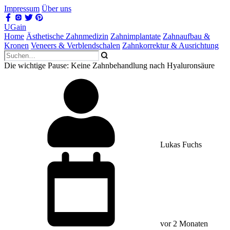
Impressum
Über uns
UGain
Home
Ästhetische Zahnmedizin
Zahnimplantate
Zahnaufbau &
Kronen
Veneers & Verblendschalen
Zahnkorrektur & Ausrichtung
Die wichtige Pause: Keine Zahnbehandlung nach Hyaluronsäure
Lukas Fuchs
vor 2 Monaten