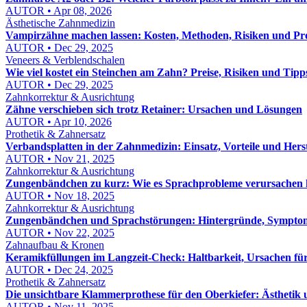
AUTOR • Apr 08, 2026
Ästhetische Zahnmedizin
Vampirzähne machen lassen: Kosten, Methoden, Risiken und Pro
AUTOR • Dec 29, 2025
Veneers & Verblendschalen
Wie viel kostet ein Steinchen am Zahn? Preise, Risiken und Tipp
AUTOR • Dec 29, 2025
Zahnkorrektur & Ausrichtung
Zähne verschieben sich trotz Retainer: Ursachen und Lösungen
AUTOR • Apr 10, 2026
Prothetik & Zahnersatz
Verbandsplatten in der Zahnmedizin: Einsatz, Vorteile und Hers
AUTOR • Nov 21, 2025
Zahnkorrektur & Ausrichtung
Zungenbändchen zu kurz: Wie es Sprachprobleme verursachen
AUTOR • Nov 18, 2025
Zahnkorrektur & Ausrichtung
Zungenbändchen und Sprachstörungen: Hintergründe, Sympto
AUTOR • Nov 22, 2025
Zahnaufbau & Kronen
Keramikfüllungen im Langzeit-Check: Haltbarkeit, Ursachen fü
AUTOR • Dec 24, 2025
Prothetik & Zahnersatz
Die unsichtbare Klammerprothese für den Oberkiefer: Ästhetik 
AUTOR • Nov 11, 2025