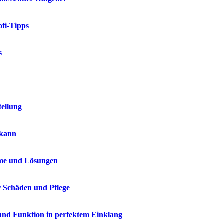
fi-Tipps
s
tellung
 kann
me und Lösungen
r Schäden und Pflege
und Funktion in perfektem Einklang