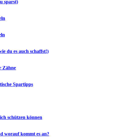
u sparst)
eln
eln
e du es auch schaffst!)
er Zähne
tische Spartipps
sich schützen können
 und worauf kommt es an?