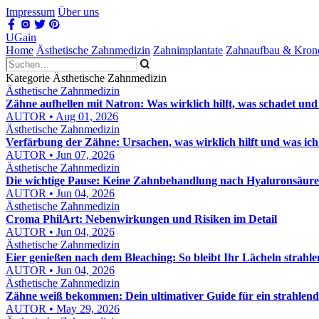
Impressum
Über uns
UGain
Home
Ästhetische Zahnmedizin
Zahnimplantate
Zahnaufbau & Kron
Kategorie Ästhetische Zahnmedizin
Ästhetische Zahnmedizin
Zähne aufhellen mit Natron: Was wirklich hilft, was schadet und
AUTOR • Aug 01, 2026
Ästhetische Zahnmedizin
Verfärbung der Zähne: Ursachen, was wirklich hilft und was ich
AUTOR • Jun 07, 2026
Ästhetische Zahnmedizin
Die wichtige Pause: Keine Zahnbehandlung nach Hyaluronsäure
AUTOR • Jun 04, 2026
Ästhetische Zahnmedizin
Croma PhilArt: Nebenwirkungen und Risiken im Detail
AUTOR • Jun 04, 2026
Ästhetische Zahnmedizin
Eier genießen nach dem Bleaching: So bleibt Ihr Lächeln strahl
AUTOR • Jun 04, 2026
Ästhetische Zahnmedizin
Zähne weiß bekommen: Dein ultimativer Guide für ein strahlend
AUTOR • May 29, 2026