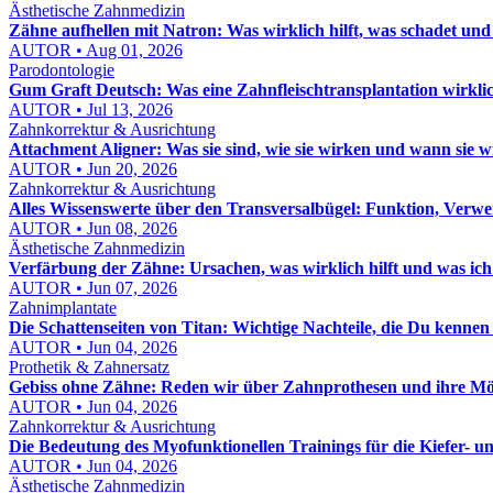
Ästhetische Zahnmedizin
Zähne aufhellen mit Natron: Was wirklich hilft, was schadet und
AUTOR • Aug 01, 2026
Parodontologie
Gum Graft Deutsch: Was eine Zahnfleischtransplantation wirklic
AUTOR • Jul 13, 2026
Zahnkorrektur & Ausrichtung
Attachment Aligner: Was sie sind, wie sie wirken und wann sie 
AUTOR • Jun 20, 2026
Zahnkorrektur & Ausrichtung
Alles Wissenswerte über den Transversalbügel: Funktion, Verw
AUTOR • Jun 08, 2026
Ästhetische Zahnmedizin
Verfärbung der Zähne: Ursachen, was wirklich hilft und was ich
AUTOR • Jun 07, 2026
Zahnimplantate
Die Schattenseiten von Titan: Wichtige Nachteile, die Du kennen s
AUTOR • Jun 04, 2026
Prothetik & Zahnersatz
Gebiss ohne Zähne: Reden wir über Zahnprothesen und ihre Mö
AUTOR • Jun 04, 2026
Zahnkorrektur & Ausrichtung
Die Bedeutung des Myofunktionellen Trainings für die Kiefer- 
AUTOR • Jun 04, 2026
Ästhetische Zahnmedizin