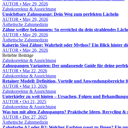
AUTOR • May 29, 2026
Zahnkorrektur & Ausrichtung
Unsichtbare Zahnspange: Dein Weg zum perfekten Lächeln
AUTOR • May 29, 2026
Ästhetische Zahnmedizin
Zähne weißer bekommen: So erreichst du dein strahlendes Läch
AUTOR • May 29, 2026
Ästhetische Zahnmedizin
Kaiserin Sissi Zähne: Wahrheit oder Mythos? Ein Blick hinter d
AUTOR • May 26, 2026
Beliebte Beiträge
Zahnkorrektur & Ausrichtung
Zahnspangen Varianten: Der umfassende Guide für deine perfe
AUTOR • Mar 22, 2026
Zahnkorrektur & Ausrichtung
Retainer Modell: Definition, Vorteile und Anwendungsbereiche 
AUTOR • Mar 13, 2026
Zahnkorrektur & Ausrichtung
Unterkiefer zu weit hinten – Ursachen, Folgen und Behandlungs
AUTOR • Oct 21, 2025
Zahnkorrektur & Ausrichtung
Was tun mit alten Zahnspangen? Praktische Ideen, Recycling & 
AUTOR • Dec 27, 2025
Ästhetische Zahnmedizin
Zahnfarbe A2 oder B2: Welcher Farbton passt zu Ihnen? Ein u