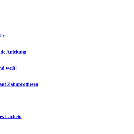
fer
nde Anleitung
end weiß!
 auf Zahnprothesen
es Lächeln