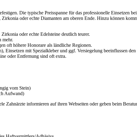
efestigen. Die typische Preisspanne für das professionelle Einsetzen b
nde, Zirkonia oder echte Diamanten am oberen Ende. Hinzu können komm
 Zirkonia oder echte Edelsteine deutlich teurer.
n mehr.
en oft höhere Honorare als ländliche Regionen.
), Einsetzen mit Spezialkleber und ggf. Versiegelung beeinflussen den
ne oder Entfernung sind oft extra.
ngig vom Stein)
ach Aufwand)
Viele Zahnärzte informieren auf ihren Webseiten oder geben beim Bera
es Haftvermittlers/Adhäsivs.