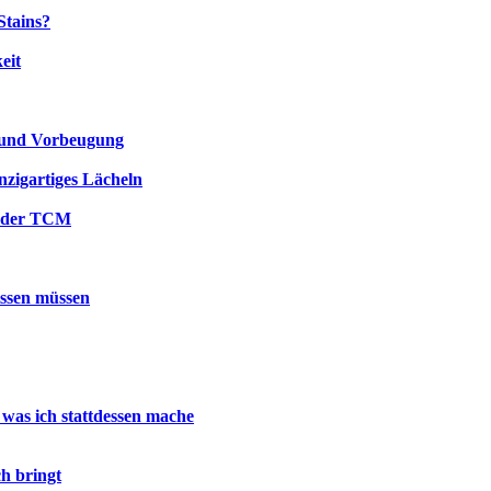
Stains?
eit
 und Vorbeugung
nzigartiges Lächeln
n der TCM
issen müssen
 was ich stattdessen mache
h bringt