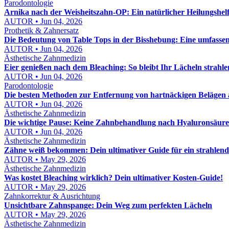
Parodontologie
Arnika nach der Weisheitszahn-OP: Ein natürlicher Heilungshel
AUTOR • Jun 04, 2026
Prothetik & Zahnersatz
Die Bedeutung von Table Tops in der Bisshebung: Eine umfasse
AUTOR • Jun 04, 2026
Ästhetische Zahnmedizin
Eier genießen nach dem Bleaching: So bleibt Ihr Lächeln strahl
AUTOR • Jun 04, 2026
Parodontologie
Die besten Methoden zur Entfernung von hartnäckigen Belägen
AUTOR • Jun 04, 2026
Ästhetische Zahnmedizin
Die wichtige Pause: Keine Zahnbehandlung nach Hyaluronsäure
AUTOR • Jun 04, 2026
Ästhetische Zahnmedizin
Zähne weiß bekommen: Dein ultimativer Guide für ein strahlend
AUTOR • May 29, 2026
Ästhetische Zahnmedizin
Was kostet Bleaching wirklich? Dein ultimativer Kosten-Guide!
AUTOR • May 29, 2026
Zahnkorrektur & Ausrichtung
Unsichtbare Zahnspange: Dein Weg zum perfekten Lächeln
AUTOR • May 29, 2026
Ästhetische Zahnmedizin