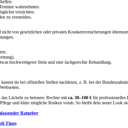
helfen.
e-Termine wahrnehmen.
glichst verzichten.
den zu vermeiden.
el nicht von gesetzlichen oder privaten Krankenversicherungen übernomm
stungen.
ren.
ernung).
etwas hochwertigerer Stein und eine fachgerechte Behandlung.
 kannst du bei offiziellen Stellen nachlesen, z. B. bei der Bundeszahn
 Webseiten.
t, das Lächeln zu betonen. Rechne mit
ca. 30–100 €
für professionelles
 Pflege und kläre mögliche Risiken vorab. So bleibt dein neuer Look si
mfassender Ratgeber
fi-Tipps