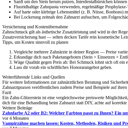
Sanft um den Stein herum putzen, Interdentalbürstchen können 
Fluoridhaltige Zahnpasta verwenden, regelmäßige Prophylax
Auf harte oder klebrige Lebensmittel (z. B. Nüsse, Bonbons) mö
Bei Lockerung zeitnah den Zahnarzt aufsuchen, um Folgeschä
Versicherung und Kostenübernahme
Zahnschmuck gilt als ästhetische Zusatzleistung und wird in der Reg
Zusatzversicherung hast — selten decken Tarife rein kosmetische Lei
Tipps, um Kosten sinnvoll zu planen
Vergleiche mehrere Zahnärzte in deiner Region — Preise variie
Erkundige dich nach Paketangeboten (Stein + Einsetzen + Entf
Wäge Qualität gegen Preis ab: Bei Schmuck lohnt sich oft ein 
Lass dir vorab ein schriftliches Honorarangebot geben.
Weiterführende Links und Quellen
Für weitere Informationen zur zahnärztlichen Beratung und Sicherheit
Zahnarztpraxen veröffentlichen zudem Preise und Beispiele auf ihren
Fazit
Ein Zahn-Glitzerstein ist eine vergleichsweise preiswerte Möglichkei
dich für eine Behandlung beim Zahnarzt statt DIY, achte auf korrekte
Weitere Beiträge
Zahnfarbe A2 oder B2: Welcher Farbton passt zu Ihnen? Ein u
vor 4 Monaten
Vampirzähne machen lassen: Kosten, Methoden, Risiken und Pro