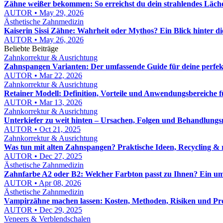
Zähne weißer bekommen: So erreichst du dein strahlendes Läch
AUTOR • May 29, 2026
Ästhetische Zahnmedizin
Kaiserin Sissi Zähne: Wahrheit oder Mythos? Ein Blick hinter d
AUTOR • May 26, 2026
Beliebte Beiträge
Zahnkorrektur & Ausrichtung
Zahnspangen Varianten: Der umfassende Guide für deine perfe
AUTOR • Mar 22, 2026
Zahnkorrektur & Ausrichtung
Retainer Modell: Definition, Vorteile und Anwendungsbereiche 
AUTOR • Mar 13, 2026
Zahnkorrektur & Ausrichtung
Unterkiefer zu weit hinten – Ursachen, Folgen und Behandlungs
AUTOR • Oct 21, 2025
Zahnkorrektur & Ausrichtung
Was tun mit alten Zahnspangen? Praktische Ideen, Recycling & 
AUTOR • Dec 27, 2025
Ästhetische Zahnmedizin
Zahnfarbe A2 oder B2: Welcher Farbton passt zu Ihnen? Ein u
AUTOR • Apr 08, 2026
Ästhetische Zahnmedizin
Vampirzähne machen lassen: Kosten, Methoden, Risiken und Pro
AUTOR • Dec 29, 2025
Veneers & Verblendschalen