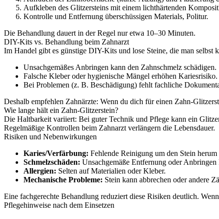
Aufkleben des Glitzersteins mit einem lichthärtenden Komposit
Kontrolle und Entfernung überschüssigen Materials, Politur.
Die Behandlung dauert in der Regel nur etwa 10–30 Minuten.
DIY-Kits vs. Behandlung beim Zahnarzt
Im Handel gibt es günstige DIY-Kits und lose Steine, die man selbst k
Unsachgemäßes Anbringen kann den Zahnschmelz schädigen.
Falsche Kleber oder hygienische Mängel erhöhen Kariesrisiko.
Bei Problemen (z. B. Beschädigung) fehlt fachliche Dokumenta
Deshalb empfehlen Zahnärzte: Wenn du dich für einen Zahn-Glitzerstei
Wie lange hält ein Zahn-Glitzerstein?
Die Haltbarkeit variiert: Bei guter Technik und Pflege kann ein Glitz
Regelmäßige Kontrollen beim Zahnarzt verlängern die Lebensdauer.
Risiken und Nebenwirkungen
Karies/Verfärbung:
Fehlende Reinigung um den Stein herum k
Schmelzschäden:
Unsachgemäße Entfernung oder Anbringen k
Allergien:
Selten auf Materialien oder Kleber.
Mechanische Probleme:
Stein kann abbrechen oder andere Zä
Eine fachgerechte Behandlung reduziert diese Risiken deutlich. Wenn
Pflegehinweise nach dem Einsetzen