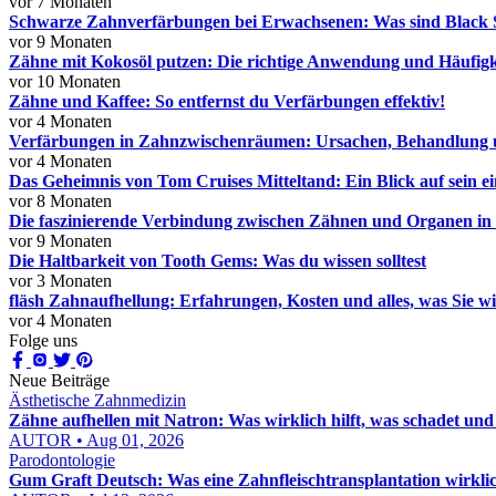
vor 7 Monaten
Schwarze Zahnverfärbungen bei Erwachsenen: Was sind Black 
vor 9 Monaten
Zähne mit Kokosöl putzen: Die richtige Anwendung und Häufigk
vor 10 Monaten
Zähne und Kaffee: So entfernst du Verfärbungen effektiv!
vor 4 Monaten
Verfärbungen in Zahnzwischenräumen: Ursachen, Behandlung
vor 4 Monaten
Das Geheimnis von Tom Cruises Mitteltand: Ein Blick auf sein ei
vor 8 Monaten
Die faszinierende Verbindung zwischen Zähnen und Organen i
vor 9 Monaten
Die Haltbarkeit von Tooth Gems: Was du wissen solltest
vor 3 Monaten
fläsh Zahnaufhellung: Erfahrungen, Kosten und alles, was Sie w
vor 4 Monaten
Folge uns
Neue Beiträge
Ästhetische Zahnmedizin
Zähne aufhellen mit Natron: Was wirklich hilft, was schadet und
AUTOR • Aug 01, 2026
Parodontologie
Gum Graft Deutsch: Was eine Zahnfleischtransplantation wirklic