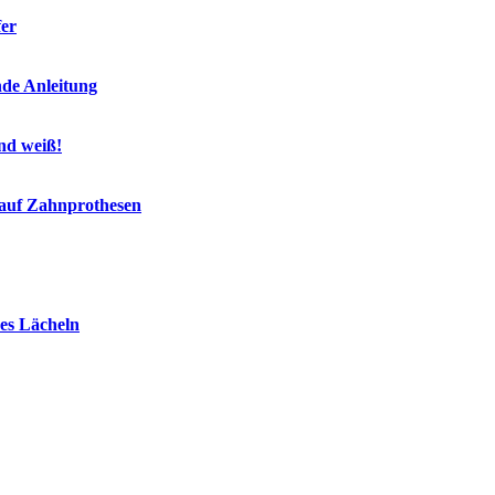
fer
nde Anleitung
end weiß!
 auf Zahnprothesen
es Lächeln