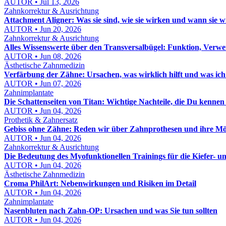
AUTOR • Jul 13, 2026
Zahnkorrektur & Ausrichtung
Attachment Aligner: Was sie sind, wie sie wirken und wann sie 
AUTOR • Jun 20, 2026
Zahnkorrektur & Ausrichtung
Alles Wissenswerte über den Transversalbügel: Funktion, Verw
AUTOR • Jun 08, 2026
Ästhetische Zahnmedizin
Verfärbung der Zähne: Ursachen, was wirklich hilft und was ich
AUTOR • Jun 07, 2026
Zahnimplantate
Die Schattenseiten von Titan: Wichtige Nachteile, die Du kennen s
AUTOR • Jun 04, 2026
Prothetik & Zahnersatz
Gebiss ohne Zähne: Reden wir über Zahnprothesen und ihre Mö
AUTOR • Jun 04, 2026
Zahnkorrektur & Ausrichtung
Die Bedeutung des Myofunktionellen Trainings für die Kiefer- 
AUTOR • Jun 04, 2026
Ästhetische Zahnmedizin
Croma PhilArt: Nebenwirkungen und Risiken im Detail
AUTOR • Jun 04, 2026
Zahnimplantate
Nasenbluten nach Zahn-OP: Ursachen und was Sie tun sollten
AUTOR • Jun 04, 2026