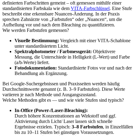
definierten Farbschritten gemeint – oft gemessen mithilfe einer
standardisierten Farbskala wie dem
VITA-Farbschlüssel
. Eine Stufe
beschreibt eine erkennbare Nuancen-Änderung. In der Praxis
sprechen Zahnärzte von „Farbstufen“ oder „Nuancen“, um die
Aufhellung vor und nach dem Bleaching zu quantifizieren.
Wie werden Farbstufen gemessen?
Visuelle Bestimmung:
Vergleich mit einer VITA-Schablone
unter standardisiertem Licht.
Spektralphotometer / Farbmessgerät:
Objektivere
Messung, die Unterschiede in Helligkeit (L-Wert) und Farbe
(a/b-Werte) liefert.
Fotodokumentation:
Standardisierte Fotos vor und nach der
Behandlung als Ergänzung.
Bei Google-Suchergebnissen und Praxisseiten werden häufig
Durchschnittswerte genannt (z. B. 3–9 Farbstufen). Diese Werte
variieren je nach Methode und Ausgangszustand.
Welche Methoden gibt es — und wie viele Stufen sind typisch?
In-Office (Power-/Laser-Bleaching):
Durch höhere Konzentrationen an Wirkstoff und ggf.
Aktivierung durch Licht/ Laser lassen sich schnelle
Ergebnisse erzielen. Typisch:
3–8 Farbstufen
, in Einzelfällen
bis zu 10–11 Stufen bei günstigen Voraussetzungen.