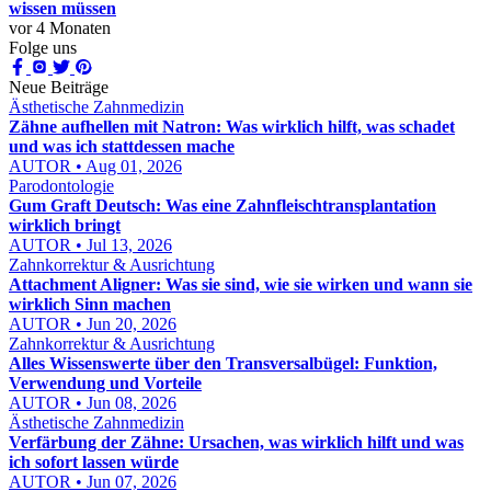
wissen müssen
vor 4 Monaten
Folge uns
Neue Beiträge
Ästhetische Zahnmedizin
Zähne aufhellen mit Natron: Was wirklich hilft, was schadet
und was ich stattdessen mache
AUTOR • Aug 01, 2026
Parodontologie
Gum Graft Deutsch: Was eine Zahnfleischtransplantation
wirklich bringt
AUTOR • Jul 13, 2026
Zahnkorrektur & Ausrichtung
Attachment Aligner: Was sie sind, wie sie wirken und wann sie
wirklich Sinn machen
AUTOR • Jun 20, 2026
Zahnkorrektur & Ausrichtung
Alles Wissenswerte über den Transversalbügel: Funktion,
Verwendung und Vorteile
AUTOR • Jun 08, 2026
Ästhetische Zahnmedizin
Verfärbung der Zähne: Ursachen, was wirklich hilft und was
ich sofort lassen würde
AUTOR • Jun 07, 2026