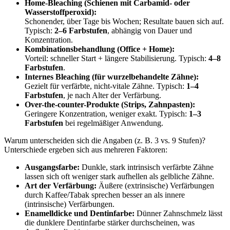
Home-Bleaching (Schienen mit Carbamid- oder
Wasserstoffperoxid):
Schonender, über Tage bis Wochen; Resultate bauen sich auf.
Typisch:
2–6 Farbstufen
, abhängig von Dauer und
Konzentration.
Kombinationsbehandlung (Office + Home):
Vorteil: schneller Start + längere Stabilisierung. Typisch:
4–8
Farbstufen
.
Internes Bleaching (für wurzelbehandelte Zähne):
Gezielt für verfärbte, nicht-vitale Zähne. Typisch:
1–4
Farbstufen
, je nach Alter der Verfärbung.
Over-the-counter-Produkte (Strips, Zahnpasten):
Geringere Konzentration, weniger exakt. Typisch:
1–3
Farbstufen
bei regelmäßiger Anwendung.
Warum unterscheiden sich die Angaben (z. B. 3 vs. 9 Stufen)?
Unterschiede ergeben sich aus mehreren Faktoren:
Ausgangsfarbe:
Dunkle, stark intrinsisch verfärbte Zähne
lassen sich oft weniger stark aufhellen als gelbliche Zähne.
Art der Verfärbung:
Äußere (extrinsische) Verfärbungen
durch Kaffee/Tabak sprechen besser an als innere
(intrinsische) Verfärbungen.
Enamelldicke und Dentinfarbe:
Dünner Zahnschmelz lässt
die dunklere Dentinfarbe stärker durchscheinen, was