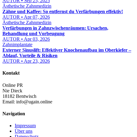
AUTOR • Sep 25, 2025
Ästhetische Zahnmedizin
Zähne und Kaffee: So entfernst du Verfärbungen effektiv!
AUTOR • Apr 07, 2026
Ästhetische Zahnmedizin
Verfärbungen in Zahnzwischenräumen: Ursachen,
Behandlung und Vorbeugung
AUTOR • Apr 03, 2026
Zahnimplantate
Externer Sinuslift: Effektiver Knochenaufbau im Oberkiefer –
Ablauf, Vorteile & Risiken
AUTOR • Apr 23, 2026
Kontakt
Online PR
Nie Dieck
18182 Bentwisch
Email:
info@ugain.online
Navigation
Impressum
Über uns
Datenschutz