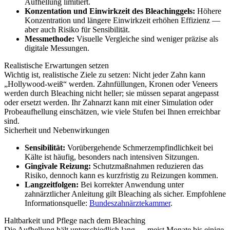
Aufhellung limitiert.
Konzentation und Einwirkzeit des Bleachinggels:
Höhere
Konzentration und längere Einwirkzeit erhöhen Effizienz —
aber auch Risiko für Sensibilität.
Messmethode:
Visuelle Vergleiche sind weniger präzise als
digitale Messungen.
Realistische Erwartungen setzen
Wichtig ist, realistische Ziele zu setzen: Nicht jeder Zahn kann
„Hollywood-weiß“ werden. Zahnfüllungen, Kronen oder Veneers
werden durch Bleaching nicht heller; sie müssen separat angepasst
oder ersetzt werden. Ihr Zahnarzt kann mit einer Simulation oder
Probeaufhellung einschätzen, wie viele Stufen bei Ihnen erreichbar
sind.
Sicherheit und Nebenwirkungen
Sensibilität:
Vorübergehende Schmerzempfindlichkeit bei
Kälte ist häufig, besonders nach intensiven Sitzungen.
Gingivale Reizung:
Schutzmaßnahmen reduzieren das
Risiko, dennoch kann es kurzfristig zu Reizungen kommen.
Langzeitfolgen:
Bei korrekter Anwendung unter
zahnärztlicher Anleitung gilt Bleaching als sicher. Empfohlene
Informationsquelle:
Bundeszahnärztekammer
.
Haltbarkeit und Pflege nach dem Bleaching
Die Aufhellung hält unterschiedlich lang — meist Monate bis einige