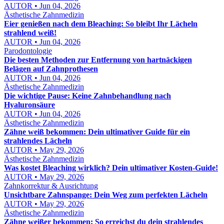
AUTOR • Jun 04, 2026
Ästhetische Zahnmedizin
Eier genießen nach dem Bleaching: So bleibt Ihr Lächeln
strahlend weiß!
AUTOR • Jun 04, 2026
Parodontologie
Die besten Methoden zur Entfernung von hartnäckigen
Belägen auf Zahnprothesen
AUTOR • Jun 04, 2026
Ästhetische Zahnmedizin
Die wichtige Pause: Keine Zahnbehandlung nach
Hyaluronsäure
AUTOR • Jun 04, 2026
Ästhetische Zahnmedizin
Zähne weiß bekommen: Dein ultimativer Guide für ein
strahlendes Lächeln
AUTOR • May 29, 2026
Ästhetische Zahnmedizin
Was kostet Bleaching wirklich? Dein ultimativer Kosten-Guide!
AUTOR • May 29, 2026
Zahnkorrektur & Ausrichtung
Unsichtbare Zahnspange: Dein Weg zum perfekten Lächeln
AUTOR • May 29, 2026
Ästhetische Zahnmedizin
Zähne weißer bekommen: So erreichst du dein strahlendes