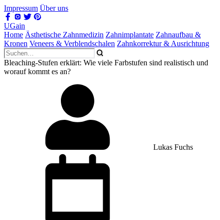
Impressum
Über uns
UGain
Home
Ästhetische Zahnmedizin
Zahnimplantate
Zahnaufbau &
Kronen
Veneers & Verblendschalen
Zahnkorrektur & Ausrichtung
Bleaching-Stufen erklärt: Wie viele Farbstufen sind realistisch und
worauf kommt es an?
Lukas Fuchs