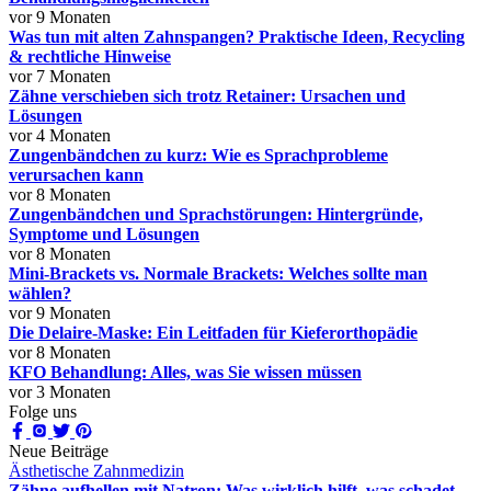
vor 9 Monaten
Was tun mit alten Zahnspangen? Praktische Ideen, Recycling
& rechtliche Hinweise
vor 7 Monaten
Zähne verschieben sich trotz Retainer: Ursachen und
Lösungen
vor 4 Monaten
Zungenbändchen zu kurz: Wie es Sprachprobleme
verursachen kann
vor 8 Monaten
Zungenbändchen und Sprachstörungen: Hintergründe,
Symptome und Lösungen
vor 8 Monaten
Mini-Brackets vs. Normale Brackets: Welches sollte man
wählen?
vor 9 Monaten
Die Delaire-Maske: Ein Leitfaden für Kieferorthopädie
vor 8 Monaten
KFO Behandlung: Alles, was Sie wissen müssen
vor 3 Monaten
Folge uns
Neue Beiträge
Ästhetische Zahnmedizin
Zähne aufhellen mit Natron: Was wirklich hilft, was schadet