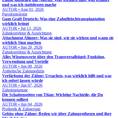
und was ich stattdessen mache
AUTOR • Aug 01, 2026
Parodontologie
Gum Graft Deutsch: Was eine Zahnfleischtransplantation
wirklich bringt
AUTOR • Jul 13, 2026
Zahnkorrektur & Ausrichtung
Attachment Aligner: Was sie sind, wie sie wirken und wann sie
wirklich Sinn machen
AUTOR • Jun 20, 2026
Zahnkorrektur & Ausrichtung
Alles Wissenswerte über den Transversalbügel: Funktion,
Verwendung und Vorteile
AUTOR • Jun 08, 2026
Ästhetische Zahnmedizin
Verfärbung der Zähne: Ursachen, was wirklich hilft und was
ich sofort lassen würde
AUTOR • Jun 07, 2026
Zahnimplantate
Die Schattenseiten von Titan: Wichtige Nachteile, die Du
kennen solltest
AUTOR • Jun 04, 2026
Prothetik & Zahnersatz
Gebiss ohne Zähne: Reden wir über Zahnprothesen und ihre