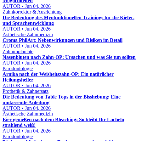
Möglichkeiten
AUTOR • Jun 04, 2026
Zahnkorrektur & Ausrichtung
Die Bedeutung des Myofunktionellen Trainings für die Kiefer-
und Sprachentwicklung
AUTOR • Jun 04, 2026
Ästhetische Zahnmedizin
Croma PhilArt: Nebenwirkungen und Risiken im Detail
AUTOR • Jun 04, 2026
Zahnimplantate
Nasenbluten nach Zahn-OP: Ursachen und was Sie tun sollten
AUTOR • Jun 04, 2026
Parodontologie
Arnika nach der Weisheitszahn-OP: Ein natürlicher
Heilungshelfer
AUTOR • Jun 04, 2026
Prothetik & Zahnersatz
Die Bedeutung von Table Tops in der Bisshebung: Eine
umfassende Anleitung
AUTOR • Jun 04, 2026
Ästhetische Zahnmedizin
Eier genießen nach dem Bleaching: So bleibt Ihr Lächeln
strahlend weiß!
AUTOR • Jun 04, 2026
Parodontologie