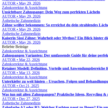
AUTOR • May 29, 2026
Zahnkorrektur & Ausrichtung
Unsichtbare Zahnspange: Dein Weg zum perfekten Lächeln
AUTOR • May 29, 2026
Ästhetische Zahnmedizin
Zähne weißer bekommen: So erreichst du dein strahlendes Läch
AUTOR • May 29, 2026
Ästhetische Zahnmedizin
Kaiserin Sissi Zähne: Wahrheit oder Mythos? Ein Blick hinter d
AUTOR • May 26, 2026
Beliebte Beiträge
Zahnkorrektur & Ausrichtung
Zahnspangen Varianten: Der umfassende Guide für deine perfe
AUTOR • Mar 22, 2026
Zahnkorrektur & Ausrichtung
Retainer Modell: Definition, Vorteile und Anwendungsbereiche 
AUTOR • Mar 13, 2026
Zahnkorrektur & Ausrichtung
Unterkiefer zu weit hinten – Ursachen, Folgen und Behandlungs
AUTOR • Oct 21, 2025
Zahnkorrektur & Ausrichtung
Was tun mit alten Zahnspangen? Praktische Ideen, Recycling & 
AUTOR • Dec 27, 2025
Ästhetische Zahnmedizin
Zahnfarbe A2 oder B2: Welcher Farbton passt zu Ihnen? Ein u