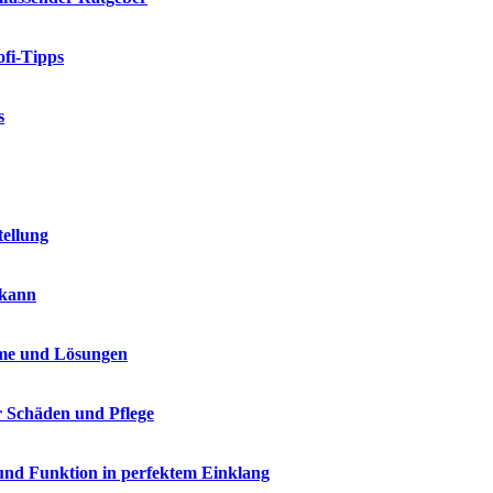
fi-Tipps
s
tellung
 kann
me und Lösungen
r Schäden und Pflege
und Funktion in perfektem Einklang