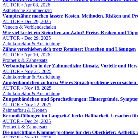
AUTOR • Apr 08, 2026
Ästhetische Zahnmedizin
Vampirzähne machen lassen: Kosten, Methoden, Risiken und Pro
AUTOR • Dec 29, 2025
Veneers & Verblendschalen
Wie viel kostet ein Steinchen am Zahn? Preise, Risiken und Tipp
AUTOR • Dec 29, 2025
Zahnkorrektur & Ausrichtung
Zähne verschieben sich trotz Retainer: Ursachen und Lösungen
AUTOR • Apr 10, 2026
Prothetik & Zahnersatz
Verbandsplatten in der Zahnmedizin: Einsatz, Vorteile und Hers
AUTOR • Nov 21, 2025
Zahnkorrektur & Ausrichtung
Zungenbändchen zu kurz: Wie es Sprachprobleme verursachen
AUTOR • Nov 18, 2025
Zahnkorrektur & Ausrichtung
Zungenbändchen und Sprachstörungen: Hintergründe, Sympto
AUTOR • Nov 22, 2025
Zahnaufbau & Kronen
Keramikfüllungen im Langzeit-Check: Haltbarkeit, Ursachen fü
AUTOR • Dec 24, 2025
Prothetik & Zahnersatz
Die unsichtbare Klammerprothese für den Oberkiefer: Ästhetik 
AUTOR • Nov 11, 2025