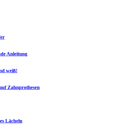
fer
nde Anleitung
end weiß!
 auf Zahnprothesen
es Lächeln