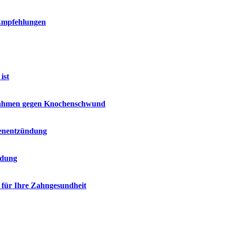
 Empfehlungen
ist
nahmen gegen Knochenschwund
henentzündung
ndung
e für Ihre Zahngesundheit