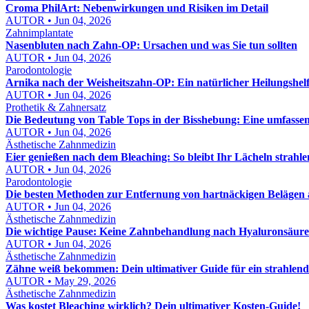
Croma PhilArt: Nebenwirkungen und Risiken im Detail
AUTOR • Jun 04, 2026
Zahnimplantate
Nasenbluten nach Zahn-OP: Ursachen und was Sie tun sollten
AUTOR • Jun 04, 2026
Parodontologie
Arnika nach der Weisheitszahn-OP: Ein natürlicher Heilungshel
AUTOR • Jun 04, 2026
Prothetik & Zahnersatz
Die Bedeutung von Table Tops in der Bisshebung: Eine umfasse
AUTOR • Jun 04, 2026
Ästhetische Zahnmedizin
Eier genießen nach dem Bleaching: So bleibt Ihr Lächeln strahl
AUTOR • Jun 04, 2026
Parodontologie
Die besten Methoden zur Entfernung von hartnäckigen Belägen
AUTOR • Jun 04, 2026
Ästhetische Zahnmedizin
Die wichtige Pause: Keine Zahnbehandlung nach Hyaluronsäure
AUTOR • Jun 04, 2026
Ästhetische Zahnmedizin
Zähne weiß bekommen: Dein ultimativer Guide für ein strahlend
AUTOR • May 29, 2026
Ästhetische Zahnmedizin
Was kostet Bleaching wirklich? Dein ultimativer Kosten-Guide!