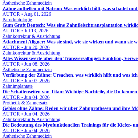
Ästhetische Zahnmedizin
Zähne aufhellen mit Natron: Was wirklich hilft, was schadet und
AUTOR • Aug 01, 2026
Parodontologie
Gum Graft Deutsch: Was eine Zahnfleischtransplantation wirklic
AUTOR • Jul 13, 2026
Zahnkorrektur & Ausrichtung
Attachment Aligner: Was sie sind, wie sie wirken und wann sie 
AUTOR • Jun 20, 2026
Zahnkorrektur & Ausrichtung
Alles Wissenswerte über den Transversalbügel: Funktion, Verw
AUTOR • Jun 08, 2026
Ästhetische Zahnmedizin
Verfärbung der Zähne: Ursachen, was wirklich hilft und was ich
AUTOR • Jun 07, 2026
Zahnimplantate
Die Schattenseiten von Titan: Wichtige Nachteile, die Du kennen s
AUTOR • Jun 04, 2026
Prothetik & Zahnersatz
Gebiss ohne Zähne: Reden wir über Zahnprothesen und ihre Mö
AUTOR • Jun 04, 2026
Zahnkorrektur & Ausrichtung
Die Bedeutung des Myofunktionellen Trainings für die Kiefer- 
AUTOR • Jun 04, 2026
Ästhetische Zahnmedizin