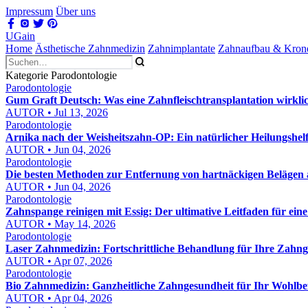
Impressum
Über uns
UGain
Home
Ästhetische Zahnmedizin
Zahnimplantate
Zahnaufbau & Kron
Kategorie Parodontologie
Parodontologie
Gum Graft Deutsch: Was eine Zahnfleischtransplantation wirklic
AUTOR • Jul 13, 2026
Parodontologie
Arnika nach der Weisheitszahn-OP: Ein natürlicher Heilungshel
AUTOR • Jun 04, 2026
Parodontologie
Die besten Methoden zur Entfernung von hartnäckigen Belägen
AUTOR • Jun 04, 2026
Parodontologie
Zahnspange reinigen mit Essig: Der ultimative Leitfaden für eine
AUTOR • May 14, 2026
Parodontologie
Laser Zahnmedizin: Fortschrittliche Behandlung für Ihre Zahn
AUTOR • Apr 07, 2026
Parodontologie
Bio Zahnmedizin: Ganzheitliche Zahngesundheit für Ihr Wohlbe
AUTOR • Apr 04, 2026