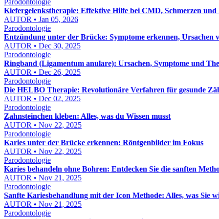
Parodontologie
Kiefergelenkstherapie: Effektive Hilfe bei CMD, Schmerzen un
AUTOR • Jan 05, 2026
Parodontologie
Entzündung unter der Brücke: Symptome erkennen, Ursachen ve
AUTOR • Dec 30, 2025
Parodontologie
Ringband (Ligamentum anulare): Ursachen, Symptome und The
AUTOR • Dec 26, 2025
Parodontologie
Die HELBO Therapie: Revolutionäre Verfahren für gesunde Zä
AUTOR • Dec 02, 2025
Parodontologie
Zahnsteinchen kleben: Alles, was du Wissen musst
AUTOR • Nov 22, 2025
Parodontologie
Karies unter der Brücke erkennen: Röntgenbilder im Fokus
AUTOR • Nov 22, 2025
Parodontologie
Karies behandeln ohne Bohren: Entdecken Sie die sanften Met
AUTOR • Nov 21, 2025
Parodontologie
Sanfte Kariesbehandlung mit der Icon Methode: Alles, was Sie w
AUTOR • Nov 21, 2025
Parodontologie