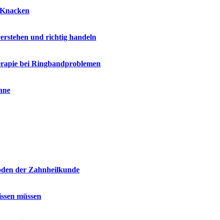
d Knacken
rstehen und richtig handeln
rapie bei Ringbandproblemen
hne
hoden der Zahnheilkunde
issen müssen