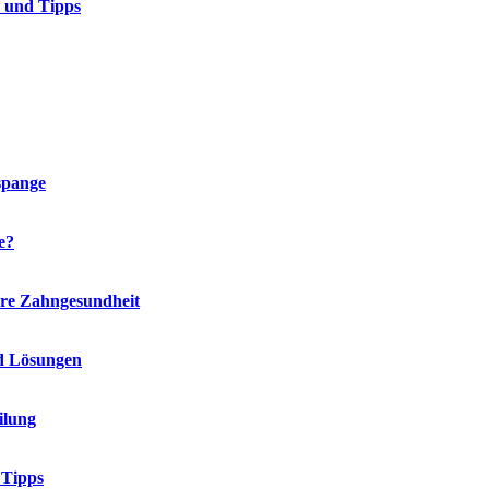
n und Tipps
spange
e?
hre Zahngesundheit
d Lösungen
ilung
 Tipps