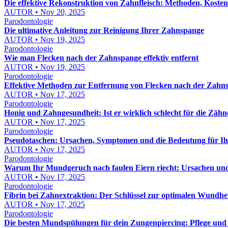
Die effektive Rekonstruktion von Zahnfleisch: Methoden, Koste
AUTOR • Nov 20, 2025
Parodontologie
Die ultimative Anleitung zur Reinigung Ihrer Zahnspange
AUTOR • Nov 19, 2025
Parodontologie
Wie man Flecken nach der Zahnspange effektiv entfernt
AUTOR • Nov 19, 2025
Parodontologie
Effektive Methoden zur Entfernung von Flecken nach der Zahn
AUTOR • Nov 17, 2025
Parodontologie
Honig und Zahngesundheit: Ist er wirklich schlecht für die Zähn
AUTOR • Nov 17, 2025
Parodontologie
Pseudotaschen: Ursachen, Symptomen und die Bedeutung für I
AUTOR • Nov 17, 2025
Parodontologie
Warum Ihr Mundgeruch nach faulen Eiern riecht: Ursachen un
AUTOR • Nov 17, 2025
Parodontologie
Fibrin bei Zahnextraktion: Der Schlüssel zur optimalen Wundhe
AUTOR • Nov 17, 2025
Parodontologie
Die besten Mundspülungen für dein Zungenpiercing: Pflege und