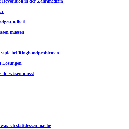
e Revolution in der Zahnmedizin
e?
undgesundheit
issen müssen
rapie bei Ringbandproblemen
d Lösungen
s du wissen musst
 was ich stattdessen mache