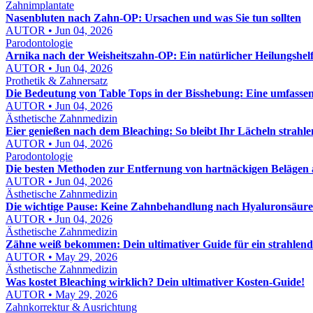
Zahnimplantate
Nasenbluten nach Zahn-OP: Ursachen und was Sie tun sollten
AUTOR • Jun 04, 2026
Parodontologie
Arnika nach der Weisheitszahn-OP: Ein natürlicher Heilungshel
AUTOR • Jun 04, 2026
Prothetik & Zahnersatz
Die Bedeutung von Table Tops in der Bisshebung: Eine umfasse
AUTOR • Jun 04, 2026
Ästhetische Zahnmedizin
Eier genießen nach dem Bleaching: So bleibt Ihr Lächeln strahl
AUTOR • Jun 04, 2026
Parodontologie
Die besten Methoden zur Entfernung von hartnäckigen Belägen
AUTOR • Jun 04, 2026
Ästhetische Zahnmedizin
Die wichtige Pause: Keine Zahnbehandlung nach Hyaluronsäure
AUTOR • Jun 04, 2026
Ästhetische Zahnmedizin
Zähne weiß bekommen: Dein ultimativer Guide für ein strahlend
AUTOR • May 29, 2026
Ästhetische Zahnmedizin
Was kostet Bleaching wirklich? Dein ultimativer Kosten-Guide!
AUTOR • May 29, 2026
Zahnkorrektur & Ausrichtung