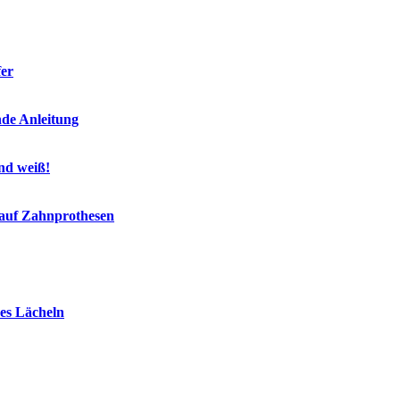
fer
nde Anleitung
end weiß!
 auf Zahnprothesen
es Lächeln