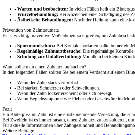
-
Warten und beobachten:
In vielen Fällen heilt ein Bluterg
-
Wurzelbehandlung:
Bei Anzeichen einer Schädigung des Za
-
Ästhetische Behandlungen:
Nach der Heilung kann eine kos
Prävention von Zahntraumata
Es ist wichtig, präventive Maßnahmen zu ergreifen, um Zahnbeschäd
-
Sportmundschutz:
Bei Kontaktsportarten sollte immer ein 
-
Regelmäßige Zahnarztbesuche:
Die regelmäßige Kontrolle 
-
Schulung zur Unfallverhütung:
Vor allem bei kleinen Kinde
Wann sollte man einen Zahnarzt aufsuchen?
In den folgenden Fällen sollten Sie bei einem Verdacht auf einen Bl
- Wenn der Zahn stark verfärbt ist.
- Bei starken Schmerzen oder Schwellungen.
- Wenn der Zahn locker erscheint oder sich bewegt.
- Wenn Begleitsymptome wie Fieber oder Geschwüre im Mund 
Fazit
Ein Bluterguss im Zahn ist eine ernstzunehmende Verletzung, die sc
Bei Zweifeln ist es immer ratsam, einen Zahnarzt zu konsultieren, u
Für aktuelle Informationen über Zahngesundheit und Behandlungsmögl
Weitere Beiträge