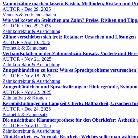
Vampirzähne machen lassen: Kosten, Methoden, Risiken und Pro
AUTOR • Dec 29, 2025
Veneers & Verblendschalen
Wie viel kostet ein Steinchen am Zahn? Preise, Risiken und Tipp
AUTOR • Dec 29, 2025
Zahnkorrektur & Ausrichtung
Zähne verschieben sich trotz Retainer: Ursachen und Lösungen
AUTOR • Apr 10, 2026
Prothetik & Zahnersatz
Verbandsplatten in der Zahnmedizin: Einsatz, Vorteile und Hers
AUTOR • Nov 21, 2025
Zahnkorrektur & Ausrichtung
Zungenbändchen zu kurz: Wie es Sprachprobleme verursachen
AUTOR • Nov 18, 2025
Zahnkorrektur & Ausrichtung
Zungenbändchen und Sprachstörungen: Hintergründe, Sympto
AUTOR • Nov 22, 2025
Zahnaufbau & Kronen
Keramikfüllungen im Langzeit-Check: Haltbarkeit, Ursachen fü
AUTOR • Dec 24, 2025
Prothetik & Zahnersatz
Die unsichtbare Klammerprothese für den Oberkiefer: Ästhetik 
AUTOR • Nov 11, 2025
Zahnkorrektur & Ausrichtung
Mini-Brackets vs. Normale Brackets: Welches sollte man wählen