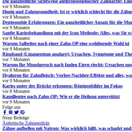
Die ganzheitliche Sichtweise anthroposophischer Zahnärzte: Ein
vor 9 Monaten
Honig und Zahngesundheit: Ist er wirklich schlecht für die Zähn
vor 8 Monaten
Dentosophie Erfahrungen: Ein ganzheitlicher Ansatz für die M
vor 9 Monaten
Sanfte Kariesbehandlung mit der Icon Methode: Alles, was Sie w
vor 8 Monaten
Warum Salbeitee nach einer Zahn-OP eine wohltuende Wahl ist
vor 9 Monaten
Ringband (Ligamentum anulare): Ursachen, Symptome und The
vor 7 Monaten
Warum Ihr Mundgeruch nach faulen Eiern riecht: Ursachen un
vor 8 Monaten
Hyaluron für Zahnfleisch: Vorher-Nachher-Effekte und alles, wa
vor 9 Monaten
Karies unter der Brücke erkennen: Röntgenbilder im Fokus
vor 8 Monaten
Kamillentee nach Zahn-OP: Wie er die Heilung unterstützt
vor 9 Monaten
Folge uns
Neue Beiträge
Ästhetische Zahnmedizin
Zähne aufhellen mit Natron: Was wirklich hilft, was schadet und