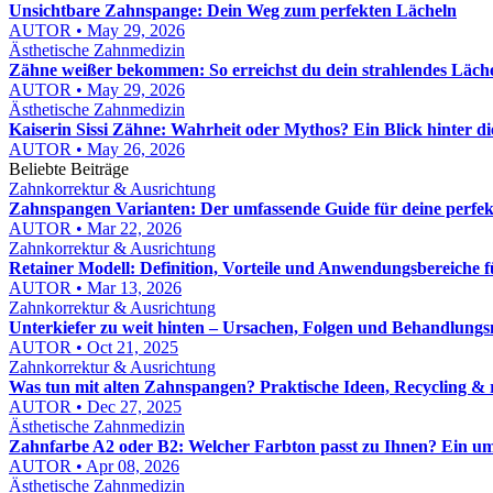
Unsichtbare Zahnspange: Dein Weg zum perfekten Lächeln
AUTOR • May 29, 2026
Ästhetische Zahnmedizin
Zähne weißer bekommen: So erreichst du dein strahlendes Läch
AUTOR • May 29, 2026
Ästhetische Zahnmedizin
Kaiserin Sissi Zähne: Wahrheit oder Mythos? Ein Blick hinter d
AUTOR • May 26, 2026
Beliebte Beiträge
Zahnkorrektur & Ausrichtung
Zahnspangen Varianten: Der umfassende Guide für deine perfe
AUTOR • Mar 22, 2026
Zahnkorrektur & Ausrichtung
Retainer Modell: Definition, Vorteile und Anwendungsbereiche 
AUTOR • Mar 13, 2026
Zahnkorrektur & Ausrichtung
Unterkiefer zu weit hinten – Ursachen, Folgen und Behandlungs
AUTOR • Oct 21, 2025
Zahnkorrektur & Ausrichtung
Was tun mit alten Zahnspangen? Praktische Ideen, Recycling & 
AUTOR • Dec 27, 2025
Ästhetische Zahnmedizin
Zahnfarbe A2 oder B2: Welcher Farbton passt zu Ihnen? Ein u
AUTOR • Apr 08, 2026
Ästhetische Zahnmedizin