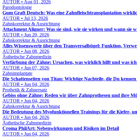
AUTOR • Aug 01, 2026
Parodontologie
Gum Graft Deutsch: Was eine Zahnfleischtransplantation wirklic
AUTOR • Jul 13, 2026
Zahnkorrektur & Ausrichtung
Attachment Aligner: Was sie sind, wie sie wirken und wann sie 
AUTOR • Jun 20, 2026
Zahnkorrektur & Ausrichtung
Alles Wissenswerte über den Transversalbügel: Funktion, Verw
AUTOR • Jun 08, 2026
Ästhetische Zahnmedizin
Verfärbung der Zähne: Ursachen, was wirklich hilft und was ich
AUTOR • Jun 07, 2026
Zahnimplantate
Die Schattenseiten von Titan: Wichtige Nachteile, die Du kennen s
AUTOR • Jun 04, 2026
Prothetik & Zahnersatz
Gebiss ohne Zähne: Reden wir über Zahnprothesen und ihre Mö
AUTOR • Jun 04, 2026
Zahnkorrektur & Ausrichtung
Die Bedeutung des Myofunktionellen Trainings für die Kiefer- 
AUTOR • Jun 04, 2026
Ästhetische Zahnmedizin
Croma PhilArt: Nebenwirkungen und Risiken im Detail
AUTOR • Jun 04, 2026