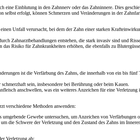
ch eine Einblutung in den Zahnnerv oder das Zahninnere. Dies geschie
n selbst erfolgt, können Schmerzen und Veränderungen in der Zahnfarb
einen Unfall verursacht, bei dem der Zahn einer starken Krafteinwirkun
durch Zahnarztbehandlungen entstehen, die stark invasiv sind und Ri
das Risiko für Zahnkrankheiten erhöhen, die ebenfalls zu Blutergüss
änderungen ist die Verfärbung des Zahns, die innerhalb von ein bis fün
 schmerzhaft sein, insbesondere bei Berührung oder beim Kauen.
leisch anschwellen, was ein weiteres Anzeichen für eine Verletzung i
narzt verschiedene Methoden anwenden:
s umgebende Gewebe untersuchen, um Anzeichen von Verfärbungen o
m die Schwere der Verletzung und den Zustand des Zahns im Inneren 
er Verletzung ab: