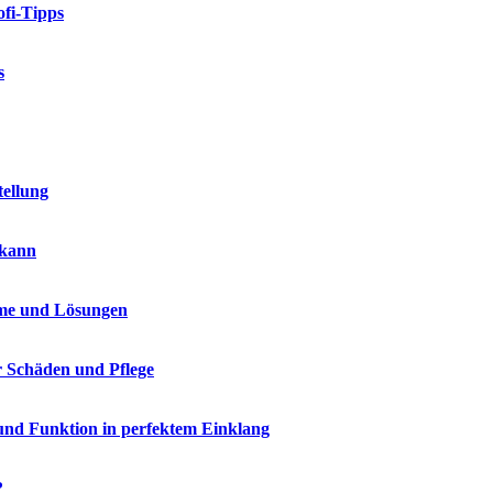
fi-Tipps
s
tellung
 kann
me und Lösungen
r Schäden und Pflege
und Funktion in perfektem Einklang
?