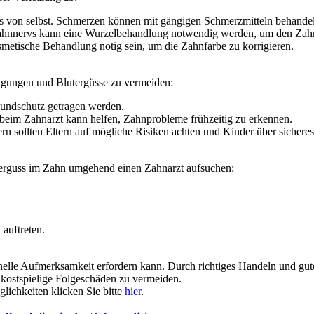
uss von selbst. Schmerzen können mit gängigen Schmerzmitteln behande
hnnervs kann eine Wurzelbehandlung notwendig werden, um den Zahn 
metische Behandlung nötig sein, um die Zahnfarbe zu korrigieren.
igungen und Blutergüsse zu vermeiden:
Mundschutz getragen werden.
beim Zahnarzt kann helfen, Zahnprobleme frühzeitig zu erkennen.
rn sollten Eltern auf mögliche Risiken achten und Kinder über sicheres
uterguss im Zahn umgehend einen Zahnarzt aufsuchen:
auftreten.
hnelle Aufmerksamkeit erfordern kann. Durch richtiges Handeln und g
m kostspielige Folgeschäden zu vermeiden.
ichkeiten klicken Sie bitte
hier
.