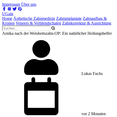
Impressum
Über uns
UGain
Home
Ästhetische Zahnmedizin
Zahnimplantate
Zahnaufbau &
Kronen
Veneers & Verblendschalen
Zahnkorrektur & Ausrichtung
Arnika nach der Weisheitszahn-OP: Ein natürlicher Heilungshelfer
Lukas Fuchs
vor 2 Monaten