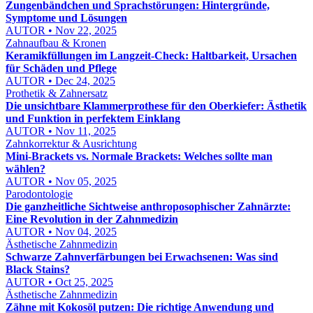
Zungenbändchen und Sprachstörungen: Hintergründe,
Symptome und Lösungen
AUTOR • Nov 22, 2025
Zahnaufbau & Kronen
Keramikfüllungen im Langzeit-Check: Haltbarkeit, Ursachen
für Schäden und Pflege
AUTOR • Dec 24, 2025
Prothetik & Zahnersatz
Die unsichtbare Klammerprothese für den Oberkiefer: Ästhetik
und Funktion in perfektem Einklang
AUTOR • Nov 11, 2025
Zahnkorrektur & Ausrichtung
Mini-Brackets vs. Normale Brackets: Welches sollte man
wählen?
AUTOR • Nov 05, 2025
Parodontologie
Die ganzheitliche Sichtweise anthroposophischer Zahnärzte:
Eine Revolution in der Zahnmedizin
AUTOR • Nov 04, 2025
Ästhetische Zahnmedizin
Schwarze Zahnverfärbungen bei Erwachsenen: Was sind
Black Stains?
AUTOR • Oct 25, 2025
Ästhetische Zahnmedizin
Zähne mit Kokosöl putzen: Die richtige Anwendung und