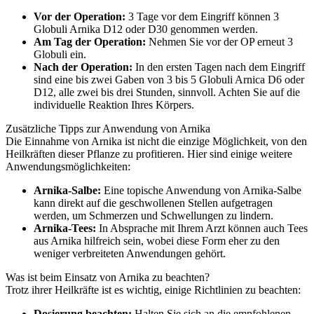
Vor der Operation:
3 Tage vor dem Eingriff können 3
Globuli Arnika D12 oder D30 genommen werden.
Am Tag der Operation:
Nehmen Sie vor der OP erneut 3
Globuli ein.
Nach der Operation:
In den ersten Tagen nach dem Eingriff
sind eine bis zwei Gaben von 3 bis 5 Globuli Arnica D6 oder
D12, alle zwei bis drei Stunden, sinnvoll. Achten Sie auf die
individuelle Reaktion Ihres Körpers.
Zusätzliche Tipps zur Anwendung von Arnika
Die Einnahme von Arnika ist nicht die einzige Möglichkeit, von den
Heilkräften dieser Pflanze zu profitieren. Hier sind einige weitere
Anwendungsmöglichkeiten:
Arnika-Salbe:
Eine topische Anwendung von Arnika-Salbe
kann direkt auf die geschwollenen Stellen aufgetragen
werden, um Schmerzen und Schwellungen zu lindern.
Arnika-Tees:
In Absprache mit Ihrem Arzt können auch Tees
aus Arnika hilfreich sein, wobei diese Form eher zu den
weniger verbreiteten Anwendungen gehört.
Was ist beim Einsatz von Arnika zu beachten?
Trotz ihrer Heilkräfte ist es wichtig, einige Richtlinien zu beachten:
Dosierung beachten:
Halten Sie sich an die empfohlenen