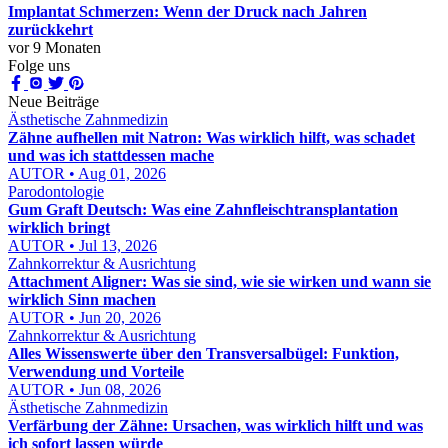
Implantat Schmerzen: Wenn der Druck nach Jahren
zurückkehrt
vor 9 Monaten
Folge uns
Neue Beiträge
Ästhetische Zahnmedizin
Zähne aufhellen mit Natron: Was wirklich hilft, was schadet
und was ich stattdessen mache
AUTOR • Aug 01, 2026
Parodontologie
Gum Graft Deutsch: Was eine Zahnfleischtransplantation
wirklich bringt
AUTOR • Jul 13, 2026
Zahnkorrektur & Ausrichtung
Attachment Aligner: Was sie sind, wie sie wirken und wann sie
wirklich Sinn machen
AUTOR • Jun 20, 2026
Zahnkorrektur & Ausrichtung
Alles Wissenswerte über den Transversalbügel: Funktion,
Verwendung und Vorteile
AUTOR • Jun 08, 2026
Ästhetische Zahnmedizin
Verfärbung der Zähne: Ursachen, was wirklich hilft und was
ich sofort lassen würde