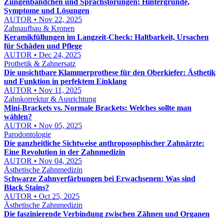
Zungenbändchen und Sprachstörungen: Hintergründe,
Symptome und Lösungen
AUTOR • Nov 22, 2025
Zahnaufbau & Kronen
Keramikfüllungen im Langzeit-Check: Haltbarkeit, Ursachen
für Schäden und Pflege
AUTOR • Dec 24, 2025
Prothetik & Zahnersatz
Die unsichtbare Klammerprothese für den Oberkiefer: Ästhetik
und Funktion in perfektem Einklang
AUTOR • Nov 11, 2025
Zahnkorrektur & Ausrichtung
Mini-Brackets vs. Normale Brackets: Welches sollte man
wählen?
AUTOR • Nov 05, 2025
Parodontologie
Die ganzheitliche Sichtweise anthroposophischer Zahnärzte:
Eine Revolution in der Zahnmedizin
AUTOR • Nov 04, 2025
Ästhetische Zahnmedizin
Schwarze Zahnverfärbungen bei Erwachsenen: Was sind
Black Stains?
AUTOR • Oct 25, 2025
Ästhetische Zahnmedizin
Die faszinierende Verbindung zwischen Zähnen und Organen