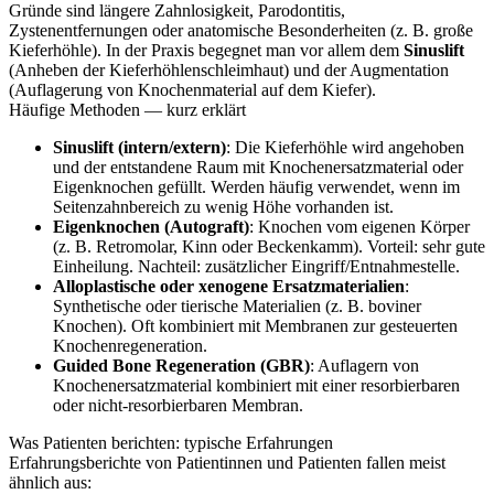
Gründe sind längere Zahnlosigkeit, Parodontitis,
Zystenentfernungen oder anatomische Besonderheiten (z. B. große
Kieferhöhle). In der Praxis begegnet man vor allem dem
Sinuslift
(Anheben der Kieferhöhlenschleimhaut) und der Augmentation
(Auflagerung von Knochenmaterial auf dem Kiefer).
Häufige Methoden — kurz erklärt
Sinuslift (intern/extern)
: Die Kieferhöhle wird angehoben
und der entstandene Raum mit Knochenersatzmaterial oder
Eigenknochen gefüllt. Werden häufig verwendet, wenn im
Seitenzahnbereich zu wenig Höhe vorhanden ist.
Eigenknochen (Autograft)
: Knochen vom eigenen Körper
(z. B. Retromolar, Kinn oder Beckenkamm). Vorteil: sehr gute
Einheilung. Nachteil: zusätzlicher Eingriff/Entnahmestelle.
Alloplastische oder xenogene Ersatzmaterialien
:
Synthetische oder tierische Materialien (z. B. boviner
Knochen). Oft kombiniert mit Membranen zur gesteuerten
Knochenregeneration.
Guided Bone Regeneration (GBR)
: Auflagern von
Knochenersatzmaterial kombiniert mit einer resorbierbaren
oder nicht-resorbierbaren Membran.
Was Patienten berichten: typische Erfahrungen
Erfahrungsberichte von Patientinnen und Patienten fallen meist
ähnlich aus: