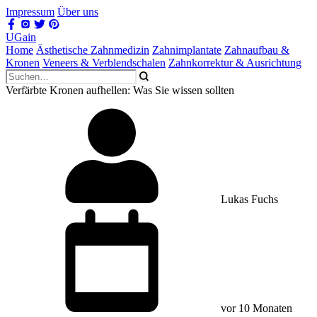
Impressum
Über uns
UGain
Home
Ästhetische Zahnmedizin
Zahnimplantate
Zahnaufbau &
Kronen
Veneers & Verblendschalen
Zahnkorrektur & Ausrichtung
Verfärbte Kronen aufhellen: Was Sie wissen sollten
Lukas Fuchs
vor 10 Monaten