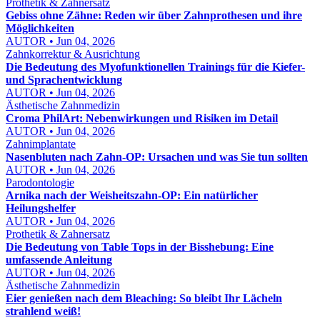
Prothetik & Zahnersatz
Gebiss ohne Zähne: Reden wir über Zahnprothesen und ihre
Möglichkeiten
AUTOR • Jun 04, 2026
Zahnkorrektur & Ausrichtung
Die Bedeutung des Myofunktionellen Trainings für die Kiefer-
und Sprachentwicklung
AUTOR • Jun 04, 2026
Ästhetische Zahnmedizin
Croma PhilArt: Nebenwirkungen und Risiken im Detail
AUTOR • Jun 04, 2026
Zahnimplantate
Nasenbluten nach Zahn-OP: Ursachen und was Sie tun sollten
AUTOR • Jun 04, 2026
Parodontologie
Arnika nach der Weisheitszahn-OP: Ein natürlicher
Heilungshelfer
AUTOR • Jun 04, 2026
Prothetik & Zahnersatz
Die Bedeutung von Table Tops in der Bisshebung: Eine
umfassende Anleitung
AUTOR • Jun 04, 2026
Ästhetische Zahnmedizin
Eier genießen nach dem Bleaching: So bleibt Ihr Lächeln
strahlend weiß!