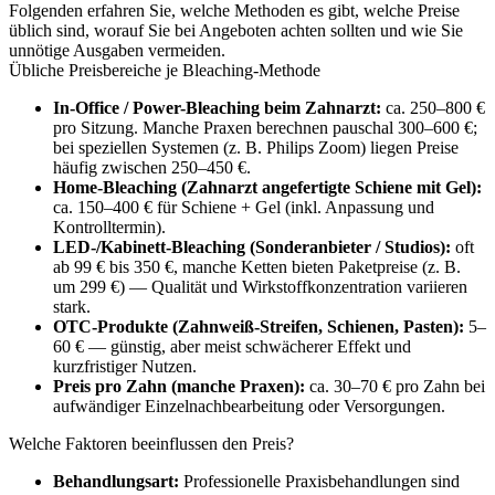
Folgenden erfahren Sie, welche Methoden es gibt, welche Preise
üblich sind, worauf Sie bei Angeboten achten sollten und wie Sie
unnötige Ausgaben vermeiden.
Übliche Preisbereiche je Bleaching-Methode
In-Office / Power-Bleaching beim Zahnarzt:
ca. 250–800 €
pro Sitzung. Manche Praxen berechnen pauschal 300–600 €;
bei speziellen Systemen (z. B. Philips Zoom) liegen Preise
häufig zwischen 250–450 €.
Home-Bleaching (Zahnarzt angefertigte Schiene mit Gel):
ca. 150–400 € für Schiene + Gel (inkl. Anpassung und
Kontrolltermin).
LED-/Kabinett-Bleaching (Sonderanbieter / Studios):
oft
ab 99 € bis 350 €, manche Ketten bieten Paketpreise (z. B.
um 299 €) — Qualität und Wirkstoffkonzentration variieren
stark.
OTC-Produkte (Zahnweiß-Streifen, Schienen, Pasten):
5–
60 € — günstig, aber meist schwächerer Effekt und
kurzfristiger Nutzen.
Preis pro Zahn (manche Praxen):
ca. 30–70 € pro Zahn bei
aufwändiger Einzelnachbearbeitung oder Versorgungen.
Welche Faktoren beeinflussen den Preis?
Behandlungsart:
Professionelle Praxisbehandlungen sind