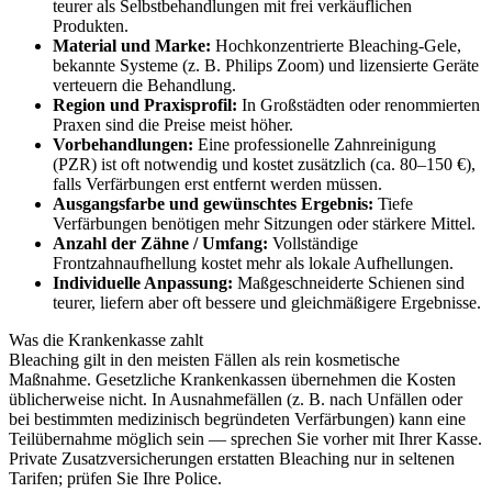
teurer als Selbstbehandlungen mit frei verkäuflichen
Produkten.
Material und Marke:
Hochkonzentrierte Bleaching-Gele,
bekannte Systeme (z. B. Philips Zoom) und lizensierte Geräte
verteuern die Behandlung.
Region und Praxisprofil:
In Großstädten oder renommierten
Praxen sind die Preise meist höher.
Vorbehandlungen:
Eine professionelle Zahnreinigung
(PZR) ist oft notwendig und kostet zusätzlich (ca. 80–150 €),
falls Verfärbungen erst entfernt werden müssen.
Ausgangsfarbe und gewünschtes Ergebnis:
Tiefe
Verfärbungen benötigen mehr Sitzungen oder stärkere Mittel.
Anzahl der Zähne / Umfang:
Vollständige
Frontzahnaufhellung kostet mehr als lokale Aufhellungen.
Individuelle Anpassung:
Maßgeschneiderte Schienen sind
teurer, liefern aber oft bessere und gleichmäßigere Ergebnisse.
Was die Krankenkasse zahlt
Bleaching gilt in den meisten Fällen als rein kosmetische
Maßnahme. Gesetzliche Krankenkassen übernehmen die Kosten
üblicherweise nicht. In Ausnahmefällen (z. B. nach Unfällen oder
bei bestimmten medizinisch begründeten Verfärbungen) kann eine
Teilübernahme möglich sein — sprechen Sie vorher mit Ihrer Kasse.
Private Zusatzversicherungen erstatten Bleaching nur in seltenen
Tarifen; prüfen Sie Ihre Police.