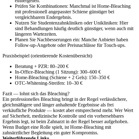
einhergehen.
Prüfen Sie Kombinationen: Manchmal ist Home-Bleaching
mit professionell angepasster Schiene günstiger bei
vergleichbarem Endergebnis.
Nutzen Sie Studentenzahnkliniken oder Unikliniken: Hier
sind Behandlungen häufig deutlich günstiger, wenn auch mit
längeren Wartezeiten.
Planen Sie Nachbesserungen ein: Manche Anbieter haben
Follow-up-Angebote oder Preisnachlässe für Touch-ups.
Praxisbeispiel (orientierende Kostenübersicht)
Beratung + PZR: 80–200 €
In-Office-Bleaching (1 Sitzung): 300–600 €
Home-Bleaching (Schiene + 2 Gels): 150–350 €
OTC-Whitening-Streifen: 10–30 €
Fazit — lohnt sich das Bleaching?
Ein professionelles Bleaching bringt in der Regel verlässlichere,
gleichmäßigere und länger anhaltende Ergebnisse als frei
verkäufliche Produkte — kostet aber entsprechend mehr. Wer Wert
auf Sicherheit, medizinische Kontrolle und ein vorhersehbares
Ergebnis legt, ist beim Zahnarzt in der Regel besser aufgehoben.
Wenn Budget eine Rolle spielt, ist Home-Bleaching mit
zahnärztlicher Begleitung ein guter Kompromiss.
Weiterführende Links