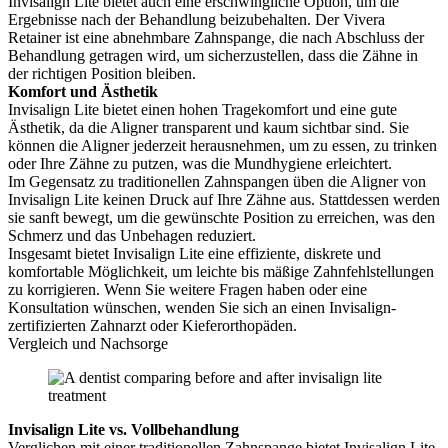
Invisalign Lite bietet auch eine erschwingliche Option, um die
Ergebnisse nach der Behandlung beizubehalten. Der Vivera
Retainer ist eine abnehmbare Zahnspange, die nach Abschluss der
Behandlung getragen wird, um sicherzustellen, dass die Zähne in
der richtigen Position bleiben.
Komfort und Ästhetik
Invisalign Lite bietet einen hohen Tragekomfort und eine gute
Ästhetik, da die Aligner transparent und kaum sichtbar sind. Sie
können die Aligner jederzeit herausnehmen, um zu essen, zu trinken
oder Ihre Zähne zu putzen, was die Mundhygiene erleichtert.
Im Gegensatz zu traditionellen Zahnspangen üben die Aligner von
Invisalign Lite keinen Druck auf Ihre Zähne aus. Stattdessen werden
sie sanft bewegt, um die gewünschte Position zu erreichen, was den
Schmerz und das Unbehagen reduziert.
Insgesamt bietet Invisalign Lite eine effiziente, diskrete und
komfortable Möglichkeit, um leichte bis mäßige Zahnfehlstellungen
zu korrigieren. Wenn Sie weitere Fragen haben oder eine
Konsultation wünschen, wenden Sie sich an einen Invisalign-
zertifizierten Zahnarzt oder Kieferorthopäden.
Vergleich und Nachsorge
Invisalign Lite vs. Vollbehandlung
Verglichen mit einer traditionellen Zahnspange bietet Invisalign Lite