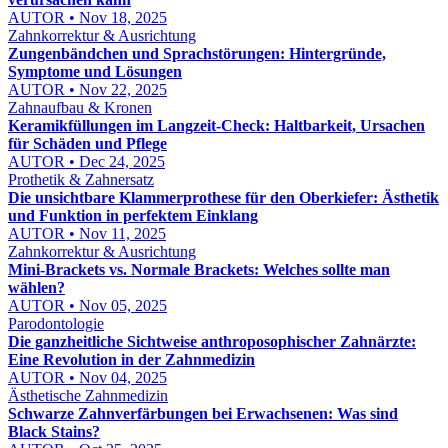
AUTOR • Nov 18, 2025
Zahnkorrektur & Ausrichtung
Zungenbändchen und Sprachstörungen: Hintergründe,
Symptome und Lösungen
AUTOR • Nov 22, 2025
Zahnaufbau & Kronen
Keramikfüllungen im Langzeit-Check: Haltbarkeit, Ursachen
für Schäden und Pflege
AUTOR • Dec 24, 2025
Prothetik & Zahnersatz
Die unsichtbare Klammerprothese für den Oberkiefer: Ästhetik
und Funktion in perfektem Einklang
AUTOR • Nov 11, 2025
Zahnkorrektur & Ausrichtung
Mini-Brackets vs. Normale Brackets: Welches sollte man
wählen?
AUTOR • Nov 05, 2025
Parodontologie
Die ganzheitliche Sichtweise anthroposophischer Zahnärzte:
Eine Revolution in der Zahnmedizin
AUTOR • Nov 04, 2025
Ästhetische Zahnmedizin
Schwarze Zahnverfärbungen bei Erwachsenen: Was sind
Black Stains?