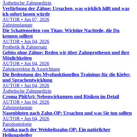
Ästhetische Zahnmedizin
Verfärbung der Zähne: Ursachen, was wirklich hilft und was
ich sofort lassen würde
AUTOR • Jun 07, 2026
Zahnimplantate
Die Schattenseiten von Titan: Wichtige Nachteile, die Du
kennen solltest
AUTOR • Jun 04, 2026
Prothetik & Zahnersatz
Gebiss ohne Zähne: Reden wir über Zahnprothesen und ihre
Möglichkeiten
AUTOR • Jun 04, 2026
Zahnkorrektur & Ausrichtung
Die Bedeutung des Myofunktionellen Trainings für die Kiefer-
und Sprachentwicklung
AUTOR • Jun 04, 2026
Ästhetische Zahnmedizin
Croma PhilArt: Nebenwirkungen und Risiken im Detail
AUTOR • Jun 04, 2026
Zahnimplantate
Nasenbluten nach Zahn-OP: Ursachen und was Sie tun sollten
AUTOR • Jun 04, 2026
Parodontologie
Arnika nach der Weisheitszahn-OP: Ein natürlicher
Heilungshelfer