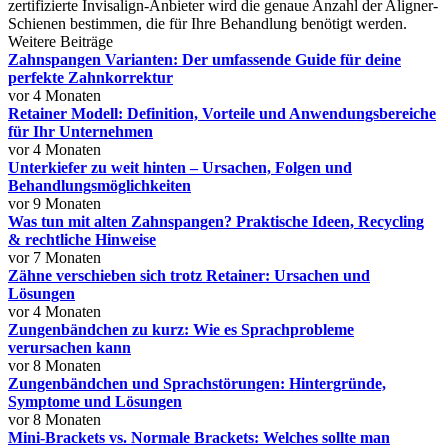
zertifizierte Invisalign-Anbieter wird die genaue Anzahl der Aligner-
Schienen bestimmen, die für Ihre Behandlung benötigt werden.
Weitere Beiträge
Zahnspangen Varianten: Der umfassende Guide für deine
perfekte Zahnkorrektur
vor 4 Monaten
Retainer Modell: Definition, Vorteile und Anwendungsbereiche
für Ihr Unternehmen
vor 4 Monaten
Unterkiefer zu weit hinten – Ursachen, Folgen und
Behandlungsmöglichkeiten
vor 9 Monaten
Was tun mit alten Zahnspangen? Praktische Ideen, Recycling
& rechtliche Hinweise
vor 7 Monaten
Zähne verschieben sich trotz Retainer: Ursachen und
Lösungen
vor 4 Monaten
Zungenbändchen zu kurz: Wie es Sprachprobleme
verursachen kann
vor 8 Monaten
Zungenbändchen und Sprachstörungen: Hintergründe,
Symptome und Lösungen
vor 8 Monaten
Mini-Brackets vs. Normale Brackets: Welches sollte man