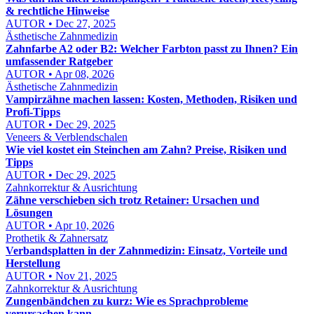
& rechtliche Hinweise
AUTOR • Dec 27, 2025
Ästhetische Zahnmedizin
Zahnfarbe A2 oder B2: Welcher Farbton passt zu Ihnen? Ein
umfassender Ratgeber
AUTOR • Apr 08, 2026
Ästhetische Zahnmedizin
Vampirzähne machen lassen: Kosten, Methoden, Risiken und
Profi-Tipps
AUTOR • Dec 29, 2025
Veneers & Verblendschalen
Wie viel kostet ein Steinchen am Zahn? Preise, Risiken und
Tipps
AUTOR • Dec 29, 2025
Zahnkorrektur & Ausrichtung
Zähne verschieben sich trotz Retainer: Ursachen und
Lösungen
AUTOR • Apr 10, 2026
Prothetik & Zahnersatz
Verbandsplatten in der Zahnmedizin: Einsatz, Vorteile und
Herstellung
AUTOR • Nov 21, 2025
Zahnkorrektur & Ausrichtung
Zungenbändchen zu kurz: Wie es Sprachprobleme
verursachen kann