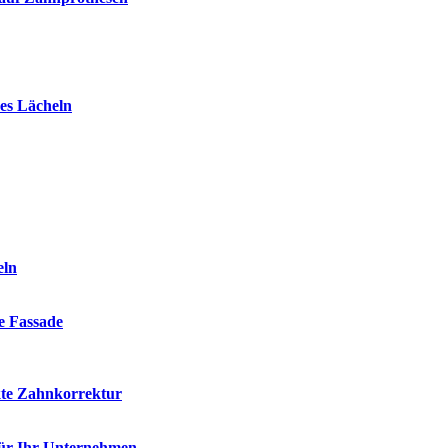
es Lächeln
eln
ie Fassade
kte Zahnkorrektur
für Ihr Unternehmen