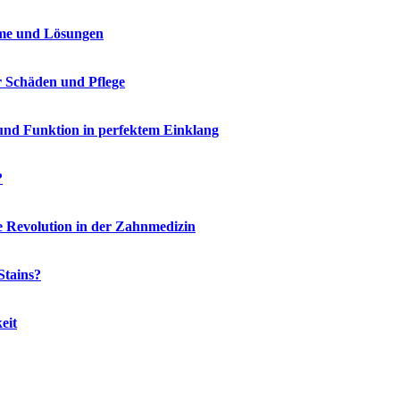
me und Lösungen
r Schäden und Pflege
und Funktion in perfektem Einklang
?
e Revolution in der Zahnmedizin
Stains?
eit