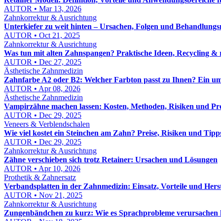
AUTOR • Mar 13, 2026
Zahnkorrektur & Ausrichtung
Unterkiefer zu weit hinten – Ursachen, Folgen und Behandlungs
AUTOR • Oct 21, 2025
Zahnkorrektur & Ausrichtung
Was tun mit alten Zahnspangen? Praktische Ideen, Recycling & 
AUTOR • Dec 27, 2025
Ästhetische Zahnmedizin
Zahnfarbe A2 oder B2: Welcher Farbton passt zu Ihnen? Ein u
AUTOR • Apr 08, 2026
Ästhetische Zahnmedizin
Vampirzähne machen lassen: Kosten, Methoden, Risiken und Pro
AUTOR • Dec 29, 2025
Veneers & Verblendschalen
Wie viel kostet ein Steinchen am Zahn? Preise, Risiken und Tipp
AUTOR • Dec 29, 2025
Zahnkorrektur & Ausrichtung
Zähne verschieben sich trotz Retainer: Ursachen und Lösungen
AUTOR • Apr 10, 2026
Prothetik & Zahnersatz
Verbandsplatten in der Zahnmedizin: Einsatz, Vorteile und Hers
AUTOR • Nov 21, 2025
Zahnkorrektur & Ausrichtung
Zungenbändchen zu kurz: Wie es Sprachprobleme verursachen