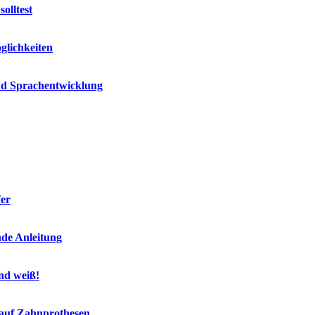
olltest
glichkeiten
und Sprachentwicklung
fer
nde Anleitung
end weiß!
 auf Zahnprothesen