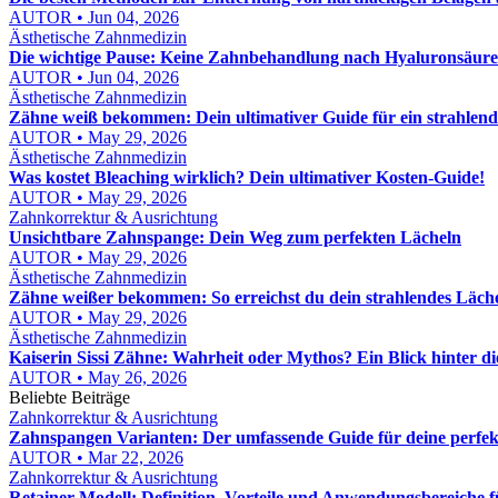
AUTOR • Jun 04, 2026
Ästhetische Zahnmedizin
Die wichtige Pause: Keine Zahnbehandlung nach Hyaluronsäure
AUTOR • Jun 04, 2026
Ästhetische Zahnmedizin
Zähne weiß bekommen: Dein ultimativer Guide für ein strahlend
AUTOR • May 29, 2026
Ästhetische Zahnmedizin
Was kostet Bleaching wirklich? Dein ultimativer Kosten-Guide!
AUTOR • May 29, 2026
Zahnkorrektur & Ausrichtung
Unsichtbare Zahnspange: Dein Weg zum perfekten Lächeln
AUTOR • May 29, 2026
Ästhetische Zahnmedizin
Zähne weißer bekommen: So erreichst du dein strahlendes Läch
AUTOR • May 29, 2026
Ästhetische Zahnmedizin
Kaiserin Sissi Zähne: Wahrheit oder Mythos? Ein Blick hinter d
AUTOR • May 26, 2026
Beliebte Beiträge
Zahnkorrektur & Ausrichtung
Zahnspangen Varianten: Der umfassende Guide für deine perfe
AUTOR • Mar 22, 2026
Zahnkorrektur & Ausrichtung
Retainer Modell: Definition, Vorteile und Anwendungsbereiche 