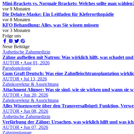
Mini-Brackets vs. Normale Brackets: Welches sollte man wählen
vor 9 Monaten
Die Delaire-Maske: Ein Leitfaden für Kieferorthopädie
vor 8 Monaten
KFO Behandlung: Alles, was Sie wissen müssen
vor 3 Monaten
Folge uns
Neue Beiträge
Ästhetische Zahnmedizin
Zähne aufhellen mit Natron: Was wirklich hilft, was schadet und
AUTOR • Aug 01, 2026
Parodontologie
Gum Graft Deutsch: Was eine Zahnfleischtransplantation wirklic
AUTOR • Jul 13, 2026
Zahnkorrektur & Ausrichtung
Attachment Aligner: Was sie sind, wie sie wirken und wann sie 
AUTOR • Jun 20, 2026
Zahnkorrektur & Ausrichtung
Alles Wissenswerte über den Transversalbügel: Funktion, Verw
AUTOR • Jun 08, 2026
Ästhetische Zahnmedizin
Verfärbung der Zähne: Ursachen, was wirklich hilft und was ich
AUTOR • Jun 07, 2026
Zahnimplantate