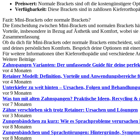
Preiswert:
Normale Brackets sind oft die kostengünstigere Opti
Verfügbarkeit:
Diese Brackets sind in zahllosen Kieferorthopäd
Fazit: Mini-Brackets oder normale Brackets?
Die Entscheidung zwischen Mini-Brackets und normalen Brackets hän
Vorteile, insbesondere in Bezug auf Ästhetik und Komfort, wobei sie
Zusammenfassung
Ob du dich für Mini-Brackets oder normale Brackets entscheidest, soll
und deines persönlichen Komforts. Besprich deine Optionen mit einem
Für weitere Informationen über Kieferorthopädie und verschiedene Ar
Weitere Beiträge
Zahnspangen Varianten: Der umfassende Guide für deine perfe
vor 4 Monaten
Retainer Modell: Definition, Vorteile und Anwendungsbereiche 
vor 4 Monaten
Unterkiefer zu weit hinten – Ursachen, Folgen und Behandlungs
vor 9 Monaten
Was tun mit alten Zahnspangen? Praktische Ideen, Recycling & 
vor 7 Monaten
Zähne verschieben sich trotz Retainer: Ursachen und Lösungen
vor 3 Monaten
Zungenbändchen zu kurz: Wie es Sprachprobleme verursachen
vor 8 Monaten
Zungenbändchen und Sprachstörungen: Hintergründe, Sympto
vor 8 Monaten