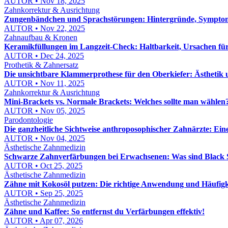
AUTOR • Nov 18, 2025
Zahnkorrektur & Ausrichtung
Zungenbändchen und Sprachstörungen: Hintergründe, Sympto
AUTOR • Nov 22, 2025
Zahnaufbau & Kronen
Keramikfüllungen im Langzeit-Check: Haltbarkeit, Ursachen fü
AUTOR • Dec 24, 2025
Prothetik & Zahnersatz
Die unsichtbare Klammerprothese für den Oberkiefer: Ästhetik 
AUTOR • Nov 11, 2025
Zahnkorrektur & Ausrichtung
Mini-Brackets vs. Normale Brackets: Welches sollte man wählen
AUTOR • Nov 05, 2025
Parodontologie
Die ganzheitliche Sichtweise anthroposophischer Zahnärzte: Ein
AUTOR • Nov 04, 2025
Ästhetische Zahnmedizin
Schwarze Zahnverfärbungen bei Erwachsenen: Was sind Black 
AUTOR • Oct 25, 2025
Ästhetische Zahnmedizin
Zähne mit Kokosöl putzen: Die richtige Anwendung und Häufigk
AUTOR • Sep 25, 2025
Ästhetische Zahnmedizin
Zähne und Kaffee: So entfernst du Verfärbungen effektiv!
AUTOR • Apr 07, 2026