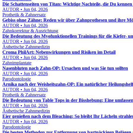
Die Schattenseiten von Titan: Wichtige Nachteile, die Du kennen s
AUTOR • Jun 04, 2026
Prothetik & Zahnersatz
Gebiss ohne Zähne: Reden wir über Zahnprothesen und ihre Mö
AUTOR • Jun 04, 2026
Zahnkorrektur & Ausrichtung
Die Bedeutung des Myofunktionellen Trainings für die Kiefer- 
AUTOR • Jun 04, 2026
Ästhetische Zahnmedizin
Croma PhilArt: Nebenwirkungen und Risiken im Detail
AUTOR • Jun 04, 2026
Zahnimplantate
Nasenbluten nach Zahn-OP: Ursachen und was Sie tun sollten
AUTOR • Jun 04, 2026
Parodontologie
Arnika nach der Weisheitszahn-OP: Ein natürlicher Heilungshel
AUTOR • Jun 04, 2026
Prothetik & Zahnersatz
Die Bedeutung von Table Tops in der Bisshebung: Eine umfasse
AUTOR • Jun 04, 2026
Ästhetische Zahnmedizin
Eier genießen nach dem Bleaching: So bleibt Ihr Lächeln strahl
AUTOR • Jun 04, 2026
Parodontologie
Die besten Methoden zur Entfernung von hartnäckigen Belägen