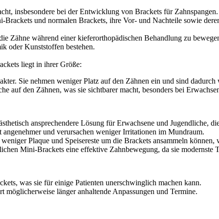
macht, insbesondere bei der Entwicklung von Brackets für Zahnspangen.
Mini-Brackets und normalen Brackets, ihre Vor- und Nachteile sowie de
 die Zähne während einer kieferorthopädischen Behandlung zu bewegen.
ik oder Kunststoffen bestehen.
kets liegt in ihrer Größe:
akter. Sie nehmen weniger Platz auf den Zähnen ein und sind dadurch w
he auf den Zähnen, was sie sichtbarer macht, besonders bei Erwachse
 ästhetisch ansprechendere Lösung für Erwachsene und Jugendliche, die
ft angenehmer und verursachen weniger Irritationen im Mundraum.
 weniger Plaque und Speisereste um die Brackets ansammeln können, 
lichen Mini-Brackets eine effektive Zahnbewegung, da sie modernste 
ckets, was sie für einige Patienten unerschwinglich machen kann.
t möglicherweise länger anhaltende Anpassungen und Termine.