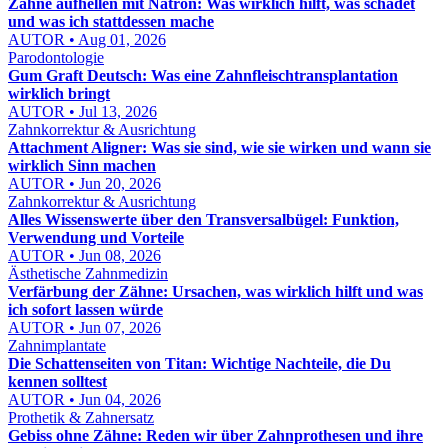
Zähne aufhellen mit Natron: Was wirklich hilft, was schadet
und was ich stattdessen mache
AUTOR • Aug 01, 2026
Parodontologie
Gum Graft Deutsch: Was eine Zahnfleischtransplantation
wirklich bringt
AUTOR • Jul 13, 2026
Zahnkorrektur & Ausrichtung
Attachment Aligner: Was sie sind, wie sie wirken und wann sie
wirklich Sinn machen
AUTOR • Jun 20, 2026
Zahnkorrektur & Ausrichtung
Alles Wissenswerte über den Transversalbügel: Funktion,
Verwendung und Vorteile
AUTOR • Jun 08, 2026
Ästhetische Zahnmedizin
Verfärbung der Zähne: Ursachen, was wirklich hilft und was
ich sofort lassen würde
AUTOR • Jun 07, 2026
Zahnimplantate
Die Schattenseiten von Titan: Wichtige Nachteile, die Du
kennen solltest
AUTOR • Jun 04, 2026
Prothetik & Zahnersatz
Gebiss ohne Zähne: Reden wir über Zahnprothesen und ihre