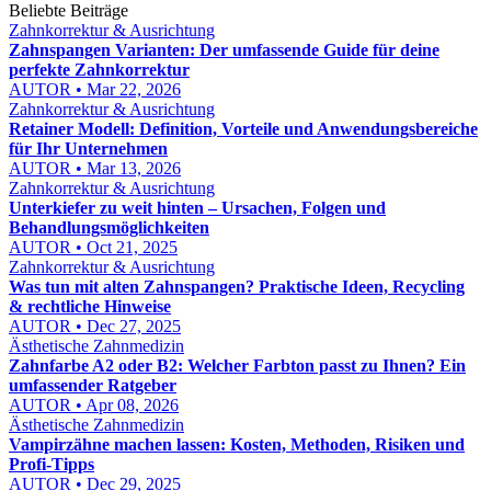
Beliebte Beiträge
Zahnkorrektur & Ausrichtung
Zahnspangen Varianten: Der umfassende Guide für deine
perfekte Zahnkorrektur
AUTOR • Mar 22, 2026
Zahnkorrektur & Ausrichtung
Retainer Modell: Definition, Vorteile und Anwendungsbereiche
für Ihr Unternehmen
AUTOR • Mar 13, 2026
Zahnkorrektur & Ausrichtung
Unterkiefer zu weit hinten – Ursachen, Folgen und
Behandlungsmöglichkeiten
AUTOR • Oct 21, 2025
Zahnkorrektur & Ausrichtung
Was tun mit alten Zahnspangen? Praktische Ideen, Recycling
& rechtliche Hinweise
AUTOR • Dec 27, 2025
Ästhetische Zahnmedizin
Zahnfarbe A2 oder B2: Welcher Farbton passt zu Ihnen? Ein
umfassender Ratgeber
AUTOR • Apr 08, 2026
Ästhetische Zahnmedizin
Vampirzähne machen lassen: Kosten, Methoden, Risiken und
Profi-Tipps
AUTOR • Dec 29, 2025