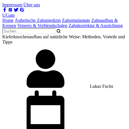
Impressum
Über uns
UGain
Home
Ästhetische Zahnmedizin
Zahnimplantate
Zahnaufbau &
Kronen
Veneers & Verblendschalen
Zahnkorrektur & Ausrichtung
Kieferknochenaufbau auf natürliche Weise: Methoden, Vorteile und
Tipps
Lukas Fuchs