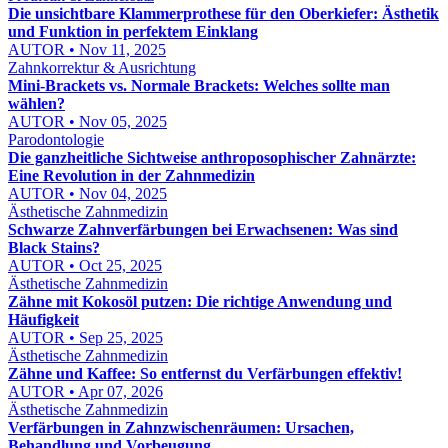
Die unsichtbare Klammerprothese für den Oberkiefer: Ästhetik
und Funktion in perfektem Einklang
AUTOR • Nov 11, 2025
Zahnkorrektur & Ausrichtung
Mini-Brackets vs. Normale Brackets: Welches sollte man
wählen?
AUTOR • Nov 05, 2025
Parodontologie
Die ganzheitliche Sichtweise anthroposophischer Zahnärzte:
Eine Revolution in der Zahnmedizin
AUTOR • Nov 04, 2025
Ästhetische Zahnmedizin
Schwarze Zahnverfärbungen bei Erwachsenen: Was sind
Black Stains?
AUTOR • Oct 25, 2025
Ästhetische Zahnmedizin
Zähne mit Kokosöl putzen: Die richtige Anwendung und
Häufigkeit
AUTOR • Sep 25, 2025
Ästhetische Zahnmedizin
Zähne und Kaffee: So entfernst du Verfärbungen effektiv!
AUTOR • Apr 07, 2026
Ästhetische Zahnmedizin
Verfärbungen in Zahnzwischenräumen: Ursachen,
Behandlung und Vorbeugung