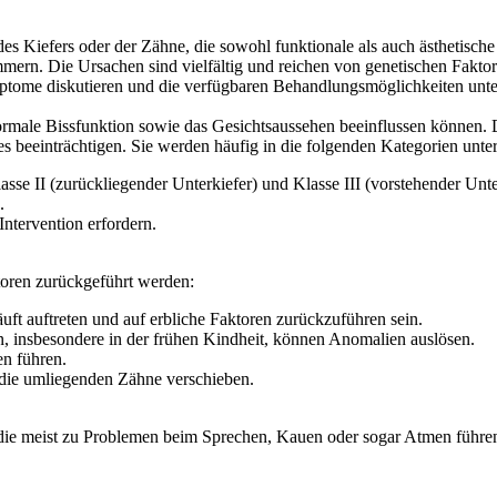
des Kiefers oder der Zähne, die sowohl funktionale als auch ästhetisc
limmern. Die Ursachen sind vielfältig und reichen von genetischen Fakto
mptome diskutieren und die verfügbaren Behandlungsmöglichkeiten unt
normale Bissfunktion sowie das Gesichtsaussehen beeinflussen können
 beeinträchtigen. Sie werden häufig in die folgenden Kategorien untert
lasse II (zurückliegender Unterkiefer) und Klasse III (vorstehender Unte
.
Intervention erfordern.
toren zurückgeführt werden:
uft auftreten und auf erbliche Faktoren zurückzuführen sein.
 insbesondere in der frühen Kindheit, können Anomalien auslösen.
n führen.
 die umliegenden Zähne verschieben.
die meist zu Problemen beim Sprechen, Kauen oder sogar Atmen führe