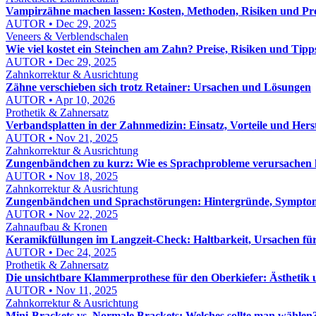
Vampirzähne machen lassen: Kosten, Methoden, Risiken und Pro
AUTOR • Dec 29, 2025
Veneers & Verblendschalen
Wie viel kostet ein Steinchen am Zahn? Preise, Risiken und Tipp
AUTOR • Dec 29, 2025
Zahnkorrektur & Ausrichtung
Zähne verschieben sich trotz Retainer: Ursachen und Lösungen
AUTOR • Apr 10, 2026
Prothetik & Zahnersatz
Verbandsplatten in der Zahnmedizin: Einsatz, Vorteile und Hers
AUTOR • Nov 21, 2025
Zahnkorrektur & Ausrichtung
Zungenbändchen zu kurz: Wie es Sprachprobleme verursachen
AUTOR • Nov 18, 2025
Zahnkorrektur & Ausrichtung
Zungenbändchen und Sprachstörungen: Hintergründe, Sympto
AUTOR • Nov 22, 2025
Zahnaufbau & Kronen
Keramikfüllungen im Langzeit-Check: Haltbarkeit, Ursachen fü
AUTOR • Dec 24, 2025
Prothetik & Zahnersatz
Die unsichtbare Klammerprothese für den Oberkiefer: Ästhetik 
AUTOR • Nov 11, 2025
Zahnkorrektur & Ausrichtung
Mini-Brackets vs. Normale Brackets: Welches sollte man wählen