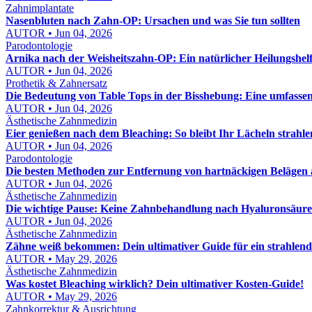
Zahnimplantate
Nasenbluten nach Zahn-OP: Ursachen und was Sie tun sollten
AUTOR • Jun 04, 2026
Parodontologie
Arnika nach der Weisheitszahn-OP: Ein natürlicher Heilungshel
AUTOR • Jun 04, 2026
Prothetik & Zahnersatz
Die Bedeutung von Table Tops in der Bisshebung: Eine umfasse
AUTOR • Jun 04, 2026
Ästhetische Zahnmedizin
Eier genießen nach dem Bleaching: So bleibt Ihr Lächeln strahl
AUTOR • Jun 04, 2026
Parodontologie
Die besten Methoden zur Entfernung von hartnäckigen Belägen
AUTOR • Jun 04, 2026
Ästhetische Zahnmedizin
Die wichtige Pause: Keine Zahnbehandlung nach Hyaluronsäure
AUTOR • Jun 04, 2026
Ästhetische Zahnmedizin
Zähne weiß bekommen: Dein ultimativer Guide für ein strahlend
AUTOR • May 29, 2026
Ästhetische Zahnmedizin
Was kostet Bleaching wirklich? Dein ultimativer Kosten-Guide!
AUTOR • May 29, 2026
Zahnkorrektur & Ausrichtung