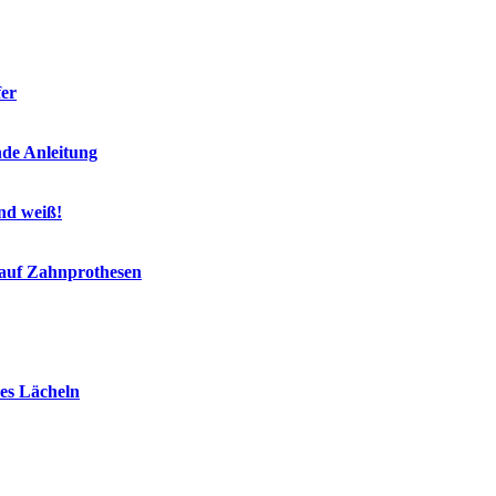
fer
nde Anleitung
end weiß!
 auf Zahnprothesen
es Lächeln