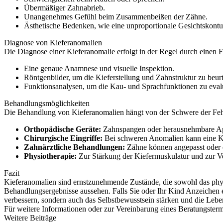
Übermäßiger Zahnabrieb.
Unangenehmes Gefühl beim Zusammenbeißen der Zähne.
Ästhetische Bedenken, wie eine unproportionale Gesichtskontu
Diagnose von Kieferanomalien
Die Diagnose einer Kieferanomalie erfolgt in der Regel durch einen 
Eine genaue Anamnese und visuelle Inspektion.
Röntgenbilder, um die Kieferstellung und Zahnstruktur zu beurt
Funktionsanalysen, um die Kau- und Sprachfunktionen zu eval
Behandlungsmöglichkeiten
Die Behandlung von Kieferanomalien hängt von der Schwere der Feh
Orthopädische Geräte:
Zahnspangen oder herausnehmbare App
Chirurgische Eingriffe:
Bei schweren Anomalien kann eine Kief
Zahnärztliche Behandlungen:
Zähne können angepasst oder er
Physiotherapie:
Zur Stärkung der Kiefermuskulatur und zur Ve
Fazit
Kieferanomalien sind ernstzunehmende Zustände, die sowohl das physi
Behandlungsergebnisse aussehen. Falls Sie oder Ihr Kind Anzeichen ei
verbessern, sondern auch das Selbstbewusstsein stärken und die Lebe
Für weitere Informationen oder zur Vereinbarung eines Beratungstermi
Weitere Beiträge