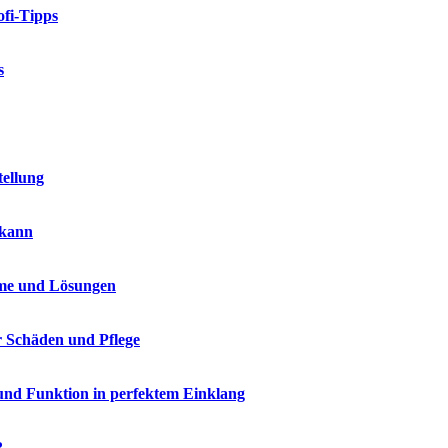
fi-Tipps
s
tellung
 kann
me und Lösungen
r Schäden und Pflege
und Funktion in perfektem Einklang
?