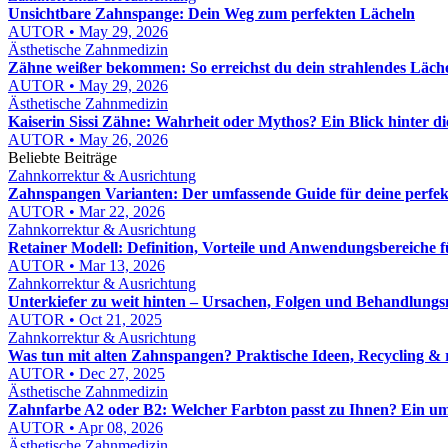
Unsichtbare Zahnspange: Dein Weg zum perfekten Lächeln
AUTOR • May 29, 2026
Ästhetische Zahnmedizin
Zähne weißer bekommen: So erreichst du dein strahlendes Läch
AUTOR • May 29, 2026
Ästhetische Zahnmedizin
Kaiserin Sissi Zähne: Wahrheit oder Mythos? Ein Blick hinter d
AUTOR • May 26, 2026
Beliebte Beiträge
Zahnkorrektur & Ausrichtung
Zahnspangen Varianten: Der umfassende Guide für deine perfe
AUTOR • Mar 22, 2026
Zahnkorrektur & Ausrichtung
Retainer Modell: Definition, Vorteile und Anwendungsbereiche 
AUTOR • Mar 13, 2026
Zahnkorrektur & Ausrichtung
Unterkiefer zu weit hinten – Ursachen, Folgen und Behandlungs
AUTOR • Oct 21, 2025
Zahnkorrektur & Ausrichtung
Was tun mit alten Zahnspangen? Praktische Ideen, Recycling & 
AUTOR • Dec 27, 2025
Ästhetische Zahnmedizin
Zahnfarbe A2 oder B2: Welcher Farbton passt zu Ihnen? Ein u
AUTOR • Apr 08, 2026
Ästhetische Zahnmedizin