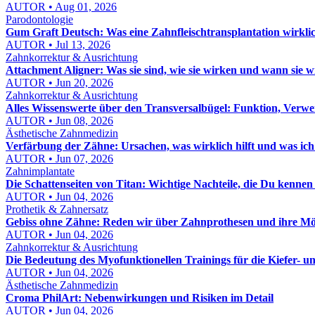
AUTOR • Aug 01, 2026
Parodontologie
Gum Graft Deutsch: Was eine Zahnfleischtransplantation wirklic
AUTOR • Jul 13, 2026
Zahnkorrektur & Ausrichtung
Attachment Aligner: Was sie sind, wie sie wirken und wann sie 
AUTOR • Jun 20, 2026
Zahnkorrektur & Ausrichtung
Alles Wissenswerte über den Transversalbügel: Funktion, Verw
AUTOR • Jun 08, 2026
Ästhetische Zahnmedizin
Verfärbung der Zähne: Ursachen, was wirklich hilft und was ich
AUTOR • Jun 07, 2026
Zahnimplantate
Die Schattenseiten von Titan: Wichtige Nachteile, die Du kennen s
AUTOR • Jun 04, 2026
Prothetik & Zahnersatz
Gebiss ohne Zähne: Reden wir über Zahnprothesen und ihre Mö
AUTOR • Jun 04, 2026
Zahnkorrektur & Ausrichtung
Die Bedeutung des Myofunktionellen Trainings für die Kiefer- 
AUTOR • Jun 04, 2026
Ästhetische Zahnmedizin
Croma PhilArt: Nebenwirkungen und Risiken im Detail
AUTOR • Jun 04, 2026