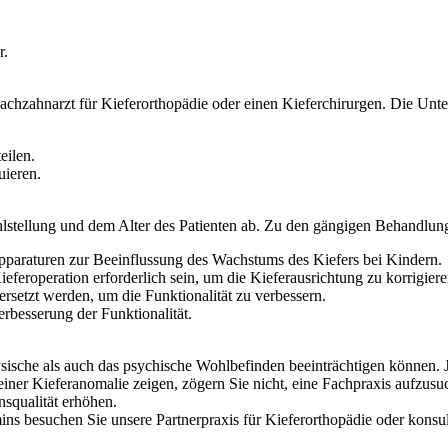
r.
Fachzahnarzt für Kieferorthopädie oder einen Kieferchirurgen. Die Unt
eilen.
uieren.
lstellung und dem Alter des Patienten ab. Zu den gängigen Behandlu
araturen zur Beeinflussung des Wachstums des Kiefers bei Kindern.
eroperation erforderlich sein, um die Kieferausrichtung zu korrigiere
setzt werden, um die Funktionalität zu verbessern.
rbesserung der Funktionalität.
sche als auch das psychische Wohlbefinden beeinträchtigen können. Je 
ner Kieferanomalie zeigen, zögern Sie nicht, eine Fachpraxis aufzusuc
nsqualität erhöhen.
ns besuchen Sie unsere Partnerpraxis für Kieferorthopädie oder konsul