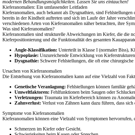
modernen Behandlungsmöglichkeiten. Lassen Sie uns eintauchen!
Kieferanomalien: Ein umfassender Leitfaden
Kieferanomalien, auch bekannt als Dysgnathien, sind Fehlstellungen 
bereits in der Kindheit auftreten und sich im Laufe der Jahre versch
verschiedenen Arten von Kieferanomalien näher betrachten, ihre Sy
Was sind Kieferanomalien?
Kieferanomalien sind strukturelle Abweichungen im Kiefer, die die 
Kieferpositionierung und die Funktionalität des gesamten Kauapparates
Angle-Klassifikation:
Unterteilt in Klasse I (normaler Biss), K
Hypoplasie:
Unzureichende Entwicklung von Kieferstrukturen
Dysgnathie:
Schwere Fehlstellungen, die oft eine chirurgische 
Ursachen von Kieferanomalien
Die Entstehung von Kieferanomalien kann auf eine Vielzahl von Fak
Genetische Veranlagung:
Fehlstellungen können familiär gehä
Umweltfaktoren:
Fehlfunktionen beim Saugen oder Schlucken,
Verletzungen:
Traumata im Kieferbereich können zu Anomalie
Zahnverlust:
Verlust von Zähnen kann dazu führen, dass sich
Symptome von Kieferanomalien
Kieferanomalien können eine Vielzahl von Symptomen hervorrufen, 
Schmerzen im Kiefer oder Gesicht.
Schwierigkeiten beim Kauen oder Sprechen.