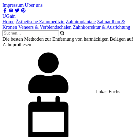
Impressum
Über uns
UGain
Home
Ästhetische Zahnmedizin
Zahnimplantate
Zahnaufbau &
Kronen
Veneers & Verblendschalen
Zahnkorrektur & Ausrichtung
Die besten Methoden zur Entfernung von hartnäckigen Belägen auf
Zahnprothesen
Lukas Fuchs