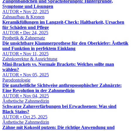
Zungenbändchen und Sprachstörungen: Hintergründe,
Symptome und Lösungen
AUTOR • Nov 22, 2025
Zahnaufbau & Kronen
Keramikfüllungen im Langzeit-Check: Haltbarkeit, Ursachen
für Schäden und Pflege
AUTOR • Dec 24, 2025
Prothetik & Zahnersatz
Die unsichtbare Klammerprothese für den Oberkiefer: Ästhetik
und Funktion in perfektem Einklang
AUTOR • Nov 11, 2025
Zahnkorrektur & Ausrichtung
Mini-Brackets vs. Normale Brackets: Welches sollte man
wählen?
AUTOR • Nov 05, 2025
Parodontologie
Die ganzheitliche Sichtweise anthroposophischer Zahnärzte:
Eine Revolution in der Zahnmedizin
AUTOR • Nov 04, 2025
Ästhetische Zahnmedizin
Schwarze Zahnverfärbungen bei Erwachsenen: Was sind
Black Stains?
AUTOR • Oct 25, 2025
Ästhetische Zahnmedizin
Zähne mit Kokosöl putzen: Die richtige Anwendung und