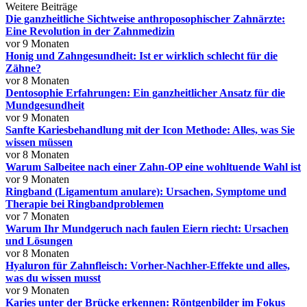
Weitere Beiträge
Die ganzheitliche Sichtweise anthroposophischer Zahnärzte:
Eine Revolution in der Zahnmedizin
vor 9 Monaten
Honig und Zahngesundheit: Ist er wirklich schlecht für die
Zähne?
vor 8 Monaten
Dentosophie Erfahrungen: Ein ganzheitlicher Ansatz für die
Mundgesundheit
vor 9 Monaten
Sanfte Kariesbehandlung mit der Icon Methode: Alles, was Sie
wissen müssen
vor 8 Monaten
Warum Salbeitee nach einer Zahn-OP eine wohltuende Wahl ist
vor 9 Monaten
Ringband (Ligamentum anulare): Ursachen, Symptome und
Therapie bei Ringbandproblemen
vor 7 Monaten
Warum Ihr Mundgeruch nach faulen Eiern riecht: Ursachen
und Lösungen
vor 8 Monaten
Hyaluron für Zahnfleisch: Vorher-Nachher-Effekte und alles,
was du wissen musst
vor 9 Monaten
Karies unter der Brücke erkennen: Röntgenbilder im Fokus