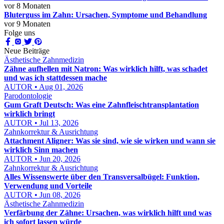
vor 8 Monaten
Bluterguss im Zahn: Ursachen, Symptome und Behandlung
vor 9 Monaten
Folge uns
Neue Beiträge
Ästhetische Zahnmedizin
Zähne aufhellen mit Natron: Was wirklich hilft, was schadet
und was ich stattdessen mache
AUTOR • Aug 01, 2026
Parodontologie
Gum Graft Deutsch: Was eine Zahnfleischtransplantation
wirklich bringt
AUTOR • Jul 13, 2026
Zahnkorrektur & Ausrichtung
Attachment Aligner: Was sie sind, wie sie wirken und wann sie
wirklich Sinn machen
AUTOR • Jun 20, 2026
Zahnkorrektur & Ausrichtung
Alles Wissenswerte über den Transversalbügel: Funktion,
Verwendung und Vorteile
AUTOR • Jun 08, 2026
Ästhetische Zahnmedizin
Verfärbung der Zähne: Ursachen, was wirklich hilft und was
ich sofort lassen würde