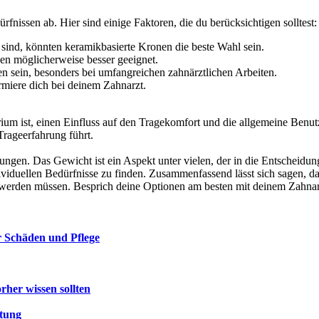
fnissen ab. Hier sind einige Faktoren, die du berücksichtigen solltest:
 sind, könnten keramikbasierte Kronen die beste Wahl sein.
en möglicherweise besser geeignet.
 sein, besonders bei umfangreichen zahnärztlichen Arbeiten.
rmiere dich bei deinem Zahnarzt.
rium ist, einen Einfluss auf den Tragekomfort und die allgemeine Ben
rageerfahrung führt.
en. Das Gewicht ist ein Aspekt unter vielen, der in die Entscheidung fü
viduellen Bedürfnisse zu finden. Zusammenfassend lässt sich sagen, da
n werden müssen. Besprich deine Optionen am besten mit deinem Zahnar
r Schäden und Pflege
her wissen sollten
itung