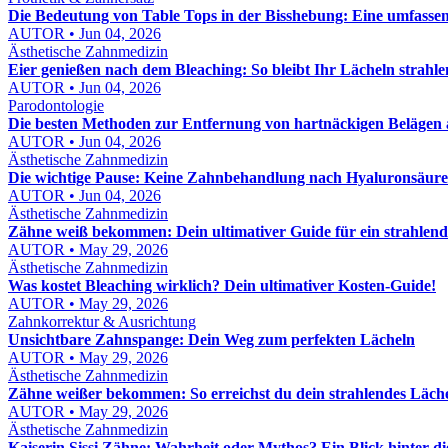
Die Bedeutung von Table Tops in der Bisshebung: Eine umfasse
AUTOR • Jun 04, 2026
Ästhetische Zahnmedizin
Eier genießen nach dem Bleaching: So bleibt Ihr Lächeln strahl
AUTOR • Jun 04, 2026
Parodontologie
Die besten Methoden zur Entfernung von hartnäckigen Belägen
AUTOR • Jun 04, 2026
Ästhetische Zahnmedizin
Die wichtige Pause: Keine Zahnbehandlung nach Hyaluronsäure
AUTOR • Jun 04, 2026
Ästhetische Zahnmedizin
Zähne weiß bekommen: Dein ultimativer Guide für ein strahlend
AUTOR • May 29, 2026
Ästhetische Zahnmedizin
Was kostet Bleaching wirklich? Dein ultimativer Kosten-Guide!
AUTOR • May 29, 2026
Zahnkorrektur & Ausrichtung
Unsichtbare Zahnspange: Dein Weg zum perfekten Lächeln
AUTOR • May 29, 2026
Ästhetische Zahnmedizin
Zähne weißer bekommen: So erreichst du dein strahlendes Läch
AUTOR • May 29, 2026
Ästhetische Zahnmedizin
Kaiserin Sissi Zähne: Wahrheit oder Mythos? Ein Blick hinter d