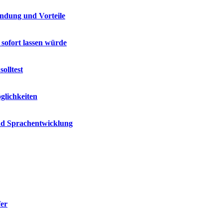
endung und Vorteile
 sofort lassen würde
olltest
glichkeiten
und Sprachentwicklung
fer