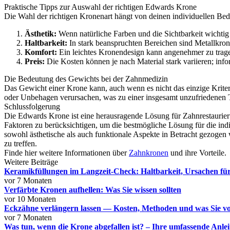
Praktische Tipps zur Auswahl der richtigen Edwards Krone
Die Wahl der richtigen Kronenart hängt von deinen individuellen Bedür
Ästhetik:
Wenn natürliche Farben und die Sichtbarkeit wichtig
Haltbarkeit:
In stark beanspruchten Bereichen sind Metallkron
Komfort:
Ein leichtes Kronendesign kann angenehmer zu tragen
Preis:
Die Kosten können je nach Material stark variieren; info
Die Bedeutung des Gewichts bei der Zahnmedizin
Das Gewicht einer Krone kann, auch wenn es nicht das einzige Krite
oder Unbehagen verursachen, was zu einer insgesamt unzufriedenen T
Schlussfolgerung
Die Edwards Krone ist eine herausragende Lösung für Zahnrestaurierung
Faktoren zu berücksichtigen, um die bestmögliche Lösung für die indi
sowohl ästhetische als auch funktionale Aspekte in Betracht gezoge
zu treffen.
Finde hier weitere Informationen über
Zahnkronen
und ihre Vorteile.
Weitere Beiträge
Keramikfüllungen im Langzeit-Check: Haltbarkeit, Ursachen fü
vor 7 Monaten
Verfärbte Kronen aufhellen: Was Sie wissen sollten
vor 10 Monaten
Eckzähne verlängern lassen — Kosten, Methoden und was Sie vor
vor 7 Monaten
Was tun, wenn die Krone abgefallen ist? – Ihre umfassende Anle